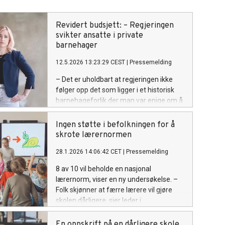
Revidert budsjett: – Regjeringen
svikter ansatte i private
barnehager
12.5.2026 13:23:29 CEST
|
Pressemelding
– Det er uholdbart at regjeringen ikke
følger opp det som ligger i et historisk
barnehageforlik der man var enige om å
finansiere pensjon til ansatte i private
barnehager, sier nestleder Ann Mari Milo
Ingen støtte i befolkningen for å
Lorentzen i Utdanningsforbundet.
skrote lærernormen
28.1.2026 14:06:42 CET
|
Pressemelding
8 av 10 vil beholde en nasjonal
lærernorm, viser en ny undersøkelse. –
Folk skjønner at færre lærere vil gjøre
skolen dårligere, sier leder i
Utdanningsforbundet Geir Røsvoll.
En oppskrift på en dårligere skole