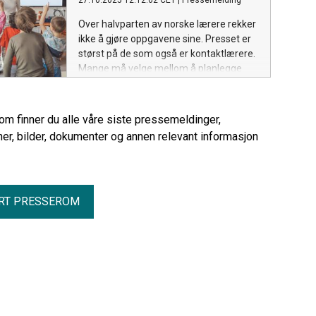
27.10.2025 12:12:02 CET
|
Pressemelding
utfordringene og behovene er størst.
Over halvparten av norske lærere rekker
ikke å gjøre oppgavene sine. Presset er
størst på de som også er kontaktlærere.
Mange må velge mellom å planlegge
undervisning eller følge opp elever viser
en ny rapport fra AFI.
rom finner du alle våre siste pressemeldinger,
er, bilder, dokumenter og annen relevant informasjon
RT PRESSEROM