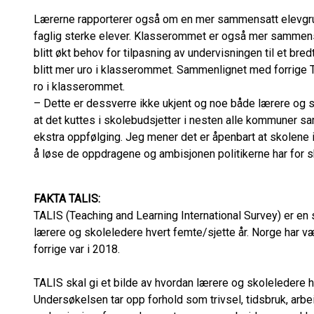
Lærerne rapporterer også om en mer sammensatt elevgrup
faglig sterke elever. Klasserommet er også mer sammensa
blitt økt behov for tilpasning av undervisningen til et bre
blitt mer uro i klasserommet. Sammenlignet med forrige T
ro i klasserommet.
– Dette er dessverre ikke ukjent og noe både lærere og sk
at det kuttes i skolebudsjetter i nesten alle kommuner sa
ekstra oppfølging. Jeg mener det er åpenbart at skolene ik
å løse de oppdragene og ambisjonen politikerne har for sk
FAKTA TALIS:
TALIS (Teaching and Learning International Survey) er e
lærere og skoleledere hvert femte/sjette år. Norge har 
forrige var i 2018.
TALIS skal gi et bilde av hvordan lærere og skoleledere h
Undersøkelsen tar opp forhold som trivsel, tidsbruk, arbe