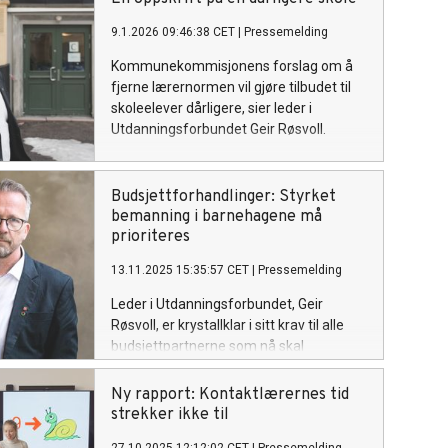
9.1.2026 09:46:38 CET
|
Pressemelding
Kommunekommisjonens forslag om å
fjerne lærernormen vil gjøre tilbudet til
skoleelever dårligere, sier leder i
Utdanningsforbundet Geir Røsvoll.
Budsjettforhandlinger: Styrket
bemanning i barnehagene må
prioriteres
13.11.2025 15:35:57 CET
|
Pressemelding
Leder i Utdanningsforbundet, Geir
Røsvoll, er krystallklar i sitt krav til alle
budsjettpartnerne som nå skal
forhandle og lage budsjett for neste år:
Bemanningskrisen i barnehagene må
Ny rapport: Kontaktlærernes tid
stå aller øverst på prioriteringslista når
strekker ikke til
statsbudsjettet skal landes. Det er der