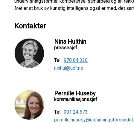
undervisningsformer, kompetanse, samarbeid og en rekke 
året er at bruk av kunstig intelligens også er med, det 
Kontakter
Nina Hulthin
pressesjef
Tel:
970 84 320
ninhul@udf.no
Pernille Huseby
kommunikasjonssjef
Tel:
901 24 673
pernille.huseby@utdanningsforbundet