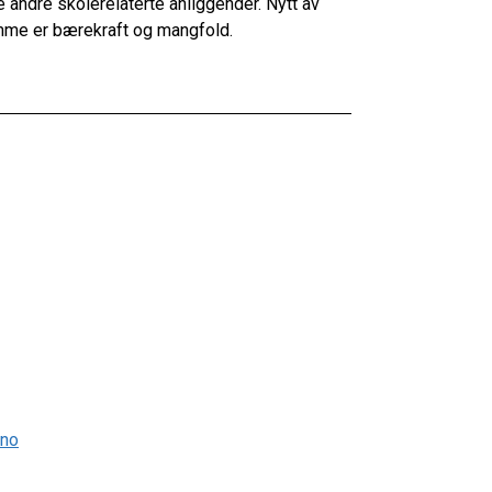
andre skolerelaterte anliggender. Nytt av
samme er bærekraft og mangfold.
.no