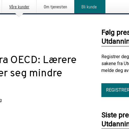
Våre kunder
Om tjenesten
Bli kunde
Følg pre
Utdanni
fra OECD: Lærere
Registrer deg
sakene fra Ut
er seg mindre
melde deg av 
REGISTRE
g
Siste pr
Utdanni