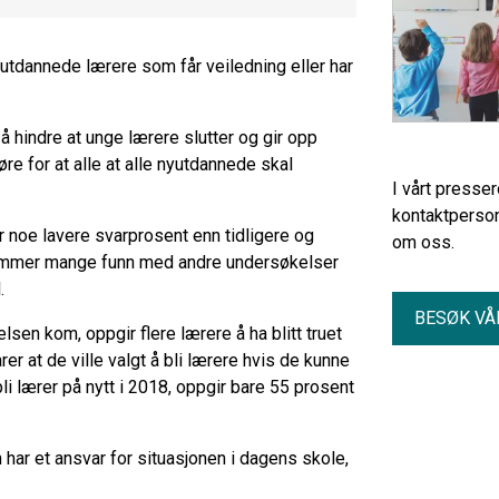
nyutdannede lærere som får veiledning eller har
 å hindre at unge lærere slutter og gir opp
øre for at alle at alle nyutdannede skal
I vårt presse
kontaktperson
 noe lavere svarprosent enn tidligere og
om oss.
emmer mange funn med andre undersøkelser
.
BESØK VÅ
n kom, oppgir flere lærere å ha blitt truet
er at de ville valgt å bli lærere hvis de kunne
li lærer på nytt i 2018, oppgir bare 55 prosent
m har et ansvar for situasjonen i dagens skole,