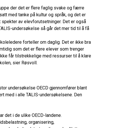
pe der det er flere faglig svake og færre
tt med tanke på kultur og språk, og det er
dt spekter av elevforutsetninger. Det er også
ALIS-undersøkelse så går det mer tid til å få
oleledere forteller om daglig. Det er ikke bra
mtidig som det er flere elever som trenger
ke får tilstrekkelige med ressurser til å klare
olen, sier Røsvoll.
n stor undersøkelse OECD gjennomfører blant
vært med i alle TALIS-undersøkelsene. Den
ar det i de ulike OECD-landene.
idsbelastning, organisering,