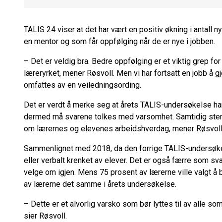
TALIS 24 viser at det har vært en positiv økning i antall 
en mentor og som får oppfølging når de er nye i jobben.
– Det er veldig bra. Bedre oppfølging er et viktig grep for
læreryrket, mener Røsvoll. Men vi har fortsatt en jobb å gj
omfattes av en veiledningsording.
Det er verdt å merke seg at årets TALIS-undersøkelse har
dermed må svarene tolkes med varsomhet. Samtidig st
om lærernes og elevenes arbeidshverdag, mener Røsvoll
Sammenlignet med 2018, da den forrige TALIS-undersøkelse
eller verbalt krenket av elever. Det er også færre som svar
velge om igjen. Mens 75 prosent av lærerne ville valgt å b
av lærerne det samme i årets undersøkelse.
– Dette er et alvorlig varsko som bør lyttes til av alle so
sier Røsvoll.