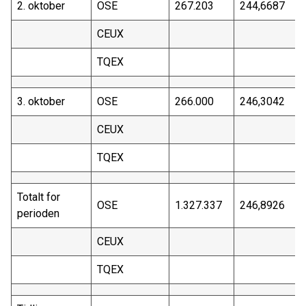
2. oktober
OSE
267.203
244,6687
CEUX
TQEX
3. oktober
OSE
266.000
246,3042
CEUX
TQEX
Totalt for
OSE
1.327.337
246,8926
perioden
CEUX
TQEX