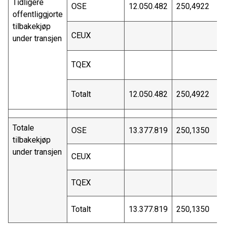
Tidligere
OSE
12.050.482
250,4922
offentliggjorte
tilbakekjøp
CEUX
under transjen
TQEX
Totalt
12.050.482
250,4922
Totale
OSE
13.377.819
250,1350
tilbakekjøp
under transjen
CEUX
TQEX
Totalt
13.377.819
250,1350