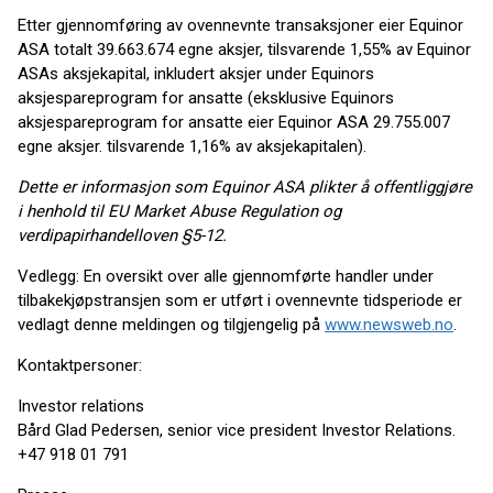
Etter gjennomføring av ovennevnte transaksjoner eier Equinor
ASA totalt 39.663.674 egne aksjer, tilsvarende 1,55% av Equinor
ASAs aksjekapital, inkludert aksjer under Equinors
aksjespareprogram for ansatte (eksklusive Equinors
aksjespareprogram for ansatte eier Equinor ASA 29.755.007
egne aksjer. tilsvarende 1,16% av aksjekapitalen).
Dette er informasjon som Equinor ASA plikter å offentliggjøre
i henhold til EU Market Abuse Regulation og
verdipapirhandelloven §5-12.
Vedlegg: En oversikt over alle gjennomførte handler under
tilbakekjøpstransjen som er utført i ovennevnte tidsperiode er
vedlagt denne meldingen og tilgjengelig på
www.newsweb.no
.
Kontaktpersoner:
Investor relations
Bård Glad Pedersen, senior vice president Investor Relations.
+47 918 01 791