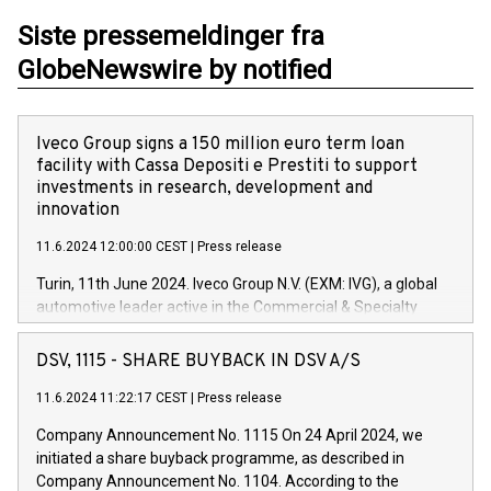
Siste pressemeldinger fra
GlobeNewswire by notified
Iveco Group signs a 150 million euro term loan
facility with Cassa Depositi e Prestiti to support
investments in research, development and
innovation
11.6.2024 12:00:00 CEST
|
Press release
Turin, 11th June 2024. Iveco Group N.V. (EXM: IVG), a global
automotive leader active in the Commercial & Specialty
Vehicles, Powertrain and related Financial Services arenas,
has successfully signed a term loan facility of 150 million
DSV, 1115 - SHARE BUYBACK IN DSV A/S
euros with Cassa Depositi e Prestiti (CDP), for the creation of
new projects in Italy dedicated to research, development and
11.6.2024 11:22:17 CEST
|
Press release
innovation. In detail, through the resources made available
Company Announcement No. 1115 On 24 April 2024, we
by CDP, Iveco Group will develop innovative technologies and
initiated a share buyback programme, as described in
architectures in the field of electric propulsion and further
Company Announcement No. 1104. According to the