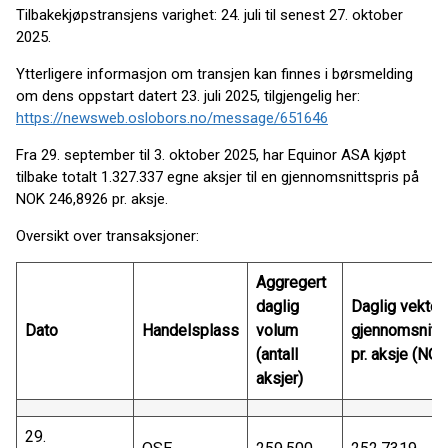
Tilbakekjøpstransjens varighet: 24. juli til senest 27. oktober
2025.
Ytterligere informasjon om transjen kan finnes i børsmelding
om dens oppstart datert 23. juli 2025, tilgjengelig her:
https://newsweb.oslobors.no/message/651646
Fra 29. september til 3. oktober 2025, har Equinor ASA kjøpt
tilbake totalt 1.327.337 egne aksjer til en gjennomsnittspris på
NOK 246,8926 pr. aksje.
Oversikt over transaksjoner:
Aggregert
daglig
Daglig vektet
Dato
Handelsplass
volum
gjennomsnitts
(antall
pr. aksje (NOK
aksjer)
29.