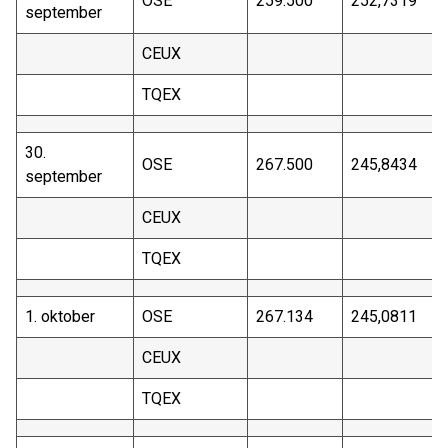
OSE
259.500
252,7319
september
CEUX
TQEX
30.
OSE
267.500
245,8434
september
CEUX
TQEX
1. oktober
OSE
267.134
245,0811
CEUX
TQEX