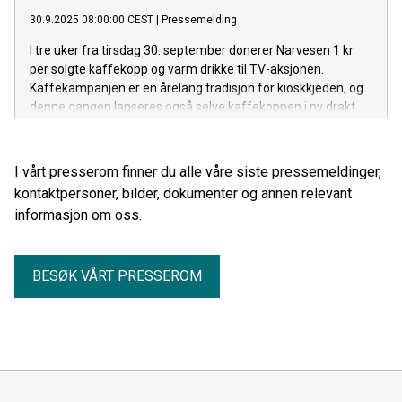
merchstativ over hele landet.
30.9.2025 08:00:00 CEST
|
Pressemelding
I tre uker fra tirsdag 30. september donerer Narvesen 1 kr
per solgte kaffekopp og varm drikke til TV-aksjonen.
Kaffekampanjen er en årelang tradisjon for kioskkjeden, og
denne gangen lanseres også selve kaffekoppen i ny drakt.
Den kjente illustratøren Anette Moi står bak designet, som er
inspirert av årets sak.
I vårt presserom finner du alle våre siste pressemeldinger,
kontaktpersoner, bilder, dokumenter og annen relevant
informasjon om oss.
BESØK VÅRT PRESSEROM