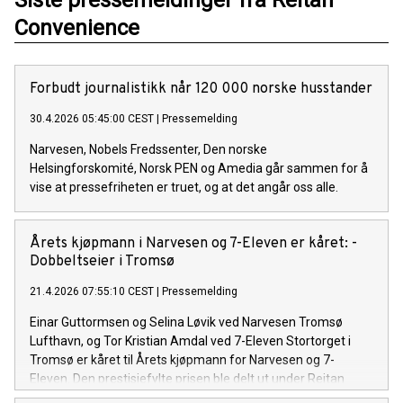
Siste pressemeldinger fra Reitan
Convenience
Forbudt journalistikk når 120 000 norske husstander
30.4.2026 05:45:00 CEST
|
Pressemelding
Narvesen, Nobels Fredssenter, Den norske
Helsingforskomité, Norsk PEN og Amedia går sammen for å
vise at pressefriheten er truet, og at det angår oss alle.
Årets kjøpmann i Narvesen og 7-Eleven er kåret: -
Dobbeltseier i Tromsø
21.4.2026 07:55:10 CEST
|
Pressemelding
Einar Guttormsen og Selina Løvik ved Narvesen Tromsø
Lufthavn, og Tor Kristian Amdal ved 7-Eleven Stortorget i
Tromsø er kåret til Årets kjøpmann for Narvesen og 7-
Eleven. Den prestisjefylte prisen ble delt ut under Reitan
Convenience Norway sitt årlige Riksmøte, til stor jubel fra