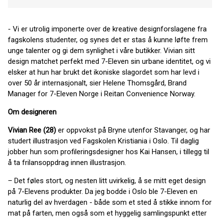
- Vi er utrolig imponerte over de kreative designforslagene fra
fagskolens studenter, og synes det er stas å kunne løfte frem
unge talenter og gi dem synlighet i våre butikker. Vivian sitt
design matchet perfekt med 7-Eleven sin urbane identitet, og vi
elsker at hun har brukt det ikoniske slagordet som har levd i
over 50 år internasjonalt, sier Helene Thomsgård, Brand
Manager for 7-Eleven Norge i Reitan Convenience Norway.
Om designeren
Vivian Ree (28)
er oppvokst på Bryne utenfor Stavanger, og har
studert illustrasjon ved Fagskolen Kristiania i Oslo. Til daglig
jobber hun som profileringsdesigner hos Kai Hansen, i tillegg til
å ta frilansoppdrag innen illustrasjon.
– Det føles stort, og nesten litt uvirkelig, å se mitt eget design
på 7-Elevens produkter. Da jeg bodde i Oslo ble 7-Eleven en
naturlig del av hverdagen - både som et sted å stikke innom for
mat på farten, men også som et hyggelig samlingspunkt etter