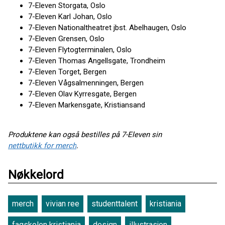
7-Eleven Storgata, Oslo
7-Eleven Karl Johan, Oslo
7-Eleven Nationaltheatret jbst. Abelhaugen, Oslo
7-Eleven Grensen, Oslo
7-Eleven Flytogterminalen, Oslo
7-Eleven Thomas Angellsgate, Trondheim
7-Eleven Torget, Bergen
7-Eleven Vågsalmenningen, Bergen
7-Eleven Olav Kyrresgate, Bergen
7-Eleven Markensgate, Kristiansand
Produktene kan også bestilles på 7-Eleven sin
nettbutikk for merch
.
Nøkkelord
merch
vivian ree
studenttalent
kristiania
fagskolen kristiania
design
illustrasjon