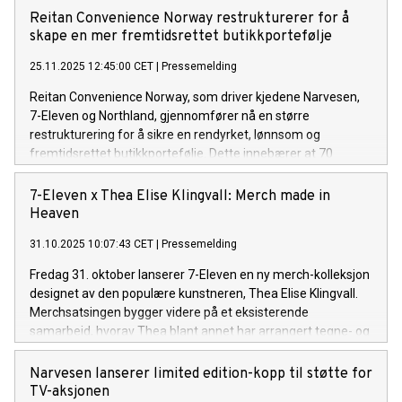
selskapets kjøpmenn, eiere, medarbeidere og leverandører.
Reitan Convenience Norway restrukturerer for å
skape en mer fremtidsrettet butikkportefølje
25.11.2025 12:45:00 CET
|
Pressemelding
Reitan Convenience Norway, som driver kjedene Narvesen,
7-Eleven og Northland, gjennomfører nå en større
restrukturering for å sikre en rendyrket, lønnsom og
fremtidsrettet butikkportefølje. Dette innebærer at 70
kiosker gradvis vil bli avviklet fra 2026. Bakgrunnen er en
vedvarende negativ utvikling i kundegrunnlag og lønnsomhet
7-Eleven x Thea Elise Klingvall: Merch made in
i enkelte deler av virksomheten.
Heaven
31.10.2025 10:07:43 CET
|
Pressemelding
Fredag 31. oktober lanserer 7-Eleven en ny merch-kolleksjon
designet av den populære kunstneren, Thea Elise Klingvall.
Merchsatsingen bygger videre på et eksisterende
samarbeid, hvorav Thea blant annet har arrangert tegne- og
malekurs for barna på 7-Eleven sine sommer- og
høstcamper dette året. Nå ønsker de å tilgjengeliggjøre
Narvesen lanserer limited edition-kopp til støtte for
kunst fra Theas personlige atelier, til butikkhyller og
TV-aksjonen