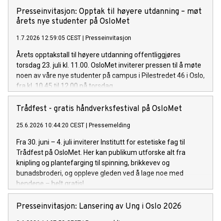
Presseinvitasjon: Opptak til høyere utdanning – møt
årets nye studenter på OsloMet
1.7.2026 12:59:05 CEST
|
Presseinvitasjon
Årets opptakstall til høyere utdanning offentliggjøres
torsdag 23. juli kl. 11.00. OsloMet inviterer pressen til å møte
noen av våre nye studenter på campus i Pilestredet 46 i Oslo,
fra kl. 10.45 til 12.00 på torsdag.
Trådfest - gratis håndverksfestival på OsloMet
25.6.2026 10:44:20 CEST
|
Pressemelding
Fra 30. juni – 4. juli inviterer Institutt for estetiske fag til
Trådfest på OsloMet. Her kan publikum utforske alt fra
knipling og plantefarging til spinning, brikkevev og
bunadsbroderi, og oppleve gleden ved å lage noe med
hendene – helt gratis!
Presseinvitasjon: Lansering av Ung i Oslo 2026