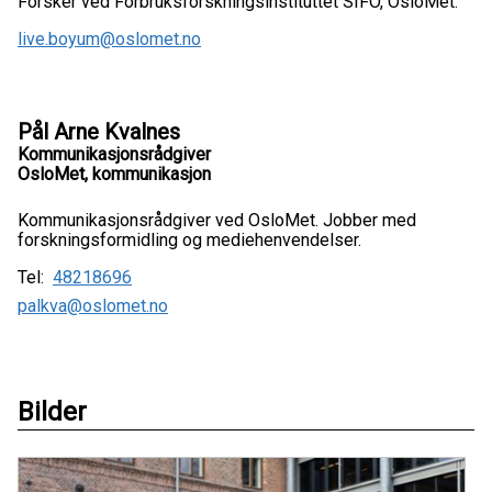
Forsker ved Forbruksforskningsinstituttet SIFO, OsloMet.
live.boyum@oslomet.no
Pål Arne Kvalnes
Kommunikasjonsrådgiver
OsloMet, kommunikasjon
Kommunikasjonsrådgiver ved OsloMet. Jobber med
forskningsformidling og mediehenvendelser.
Tel:
48218696
palkva@oslomet.no
Bilder