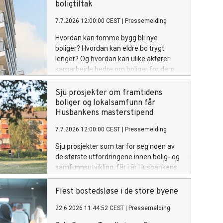
boligtiltak
7.7.2026 12:00:00 CEST
|
Pressemelding
Hvordan kan tomme bygg bli nye
boliger? Hvordan kan eldre bo trygt
lenger? Og hvordan kan ulike aktører
samarbeide bedre om boliger for dem
som trenger det mest? Husbanken gir i
år 36 millioner kroner til 47 prosjekter
Sju prosjekter om framtidens
som skal utvikle og teste nye løsninger
boliger og lokalsamfunn får
som møter boligpolitiske utfordringer.
Husbankens masterstipend
7.7.2026 12:00:00 CEST
|
Pressemelding
Sju prosjekter som tar for seg noen av
de største utfordringene innen bolig- og
samfunnsutvikling, får i år Husbankens
masterstipend. Prosjektene spenner fra
aldersvennlige nabolag og bostøtte, til
Flest bostedsløse i de store byene
transformasjon av eksisterende bygg og
22.6.2026 11:44:52 CEST
|
Pressemelding
kommunal boligpolitikk.