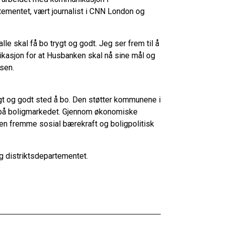
mentet, vært journalist i CNN London og
lle skal få bo trygt og godt. Jeg ser frem til å
ikasjon for at Husbanken skal nå sine mål og
bsen.
rygt og godt sted å bo. Den støtter kommunene i
te på boligmarkedet. Gjennom økonomiske
en fremme sosial bærekraft og boligpolitisk
g distriktsdepartementet.