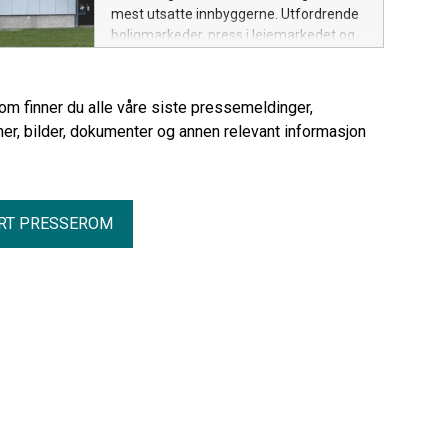
mest utsatte innbyggerne. Utfordrende
boligmarkeder, press i leiemarkedet og
stram kommuneøkonomi er viktige
årsaker.
rom finner du alle våre siste pressemeldinger,
er, bilder, dokumenter og annen relevant informasjon
RT PRESSEROM