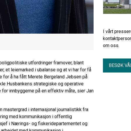
I vårt presse
kontaktperson
om oss.
oligpolitiske utfordringer framover, blant
BESØK VÅ
r, et leiemarked i ubalanse og at vi har for få
ade for å ha fått Merete Bergeland Jebsen på
tvikle Husbankens strategiske og operative
e for innbyggerne på en effektiv måte, sier Jan
 mastergrad i internasjonal journalistikk fra
aring med kommunikasjon i offentlig
jef i Nærings- og fiskeridepartementet og
så arbeidet med kommunikasjon i