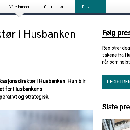
Våre kunder
Om tjenesten
Bli kunde
tør i Husbanken
Følg pre
Registrer deg
sakene fra H
når som helst
sjonsdirektør i Husbanken. Hun blir
REGISTRE
ret for Husbankens
erativt og strategisk.
Siste pr