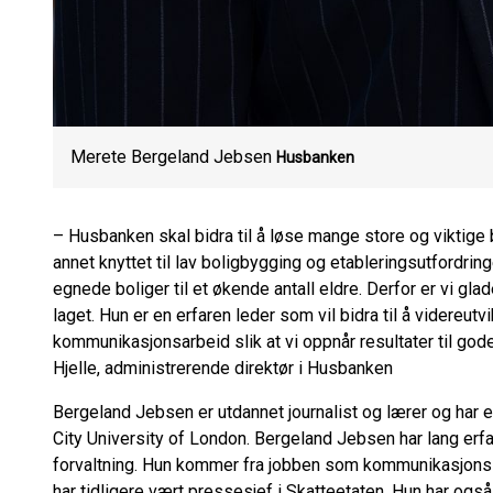
Merete Bergeland Jebsen
Husbanken
– Husbanken skal bidra til å løse mange store og viktige b
annet knyttet til lav boligbygging og etableringsutfordringe
egnede boliger til et økende antall eldre. Derfor er vi gl
laget. Hun er en erfaren leder som vil bidra til å videreu
kommunikasjonsarbeid slik at vi oppnår resultater til god
Hjelle, administrerende direktør i Husbanken
Bergeland Jebsen er utdannet journalist og lærer og har en
City University of London. Bergeland Jebsen har lang erf
forvaltning. Hun kommer fra jobben som kommunikasjonss
har tidligere vært pressesjef i Skatteetaten. Hun har og