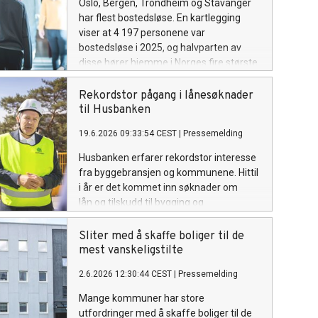
Oslo, Bergen, Trondheim og Stavanger
har flest bostedsløse. En kartlegging
viser at 4 197 personene var
bostedsløse i 2025, og halvparten av
disse hører hjemme i Norges fire største
byer.
Rekordstor pågang i lånesøknader
til Husbanken
19.6.2026 09:33:54 CEST
|
Pressemelding
Husbanken erfarer rekordstor interesse
fra byggebransjen og kommunene. Hittil
i år er det kommet inn søknader om
lån og tilskudd til bygging og
oppgradering på 27 milliarder kroner. Det
er ti milliarder mer enn på samme tid i
Sliter med å skaffe boliger til de
fjor.
mest vanskeligstilte
2.6.2026 12:30:44 CEST
|
Pressemelding
Mange kommuner har store
utfordringer med å skaffe boliger til de