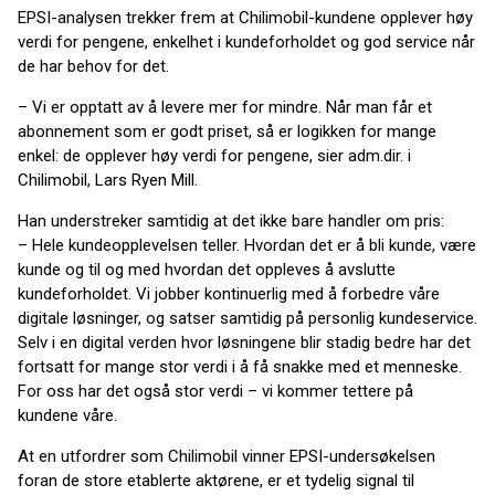
EPSI-analysen trekker frem at Chilimobil-kundene opplever høy
verdi for pengene, enkelhet i kundeforholdet og god service når
de har behov for det.
– Vi er opptatt av å levere mer for mindre. Når man får et
abonnement som er godt priset, så er logikken for mange
enkel: de opplever høy verdi for pengene, sier adm.dir. i
Chilimobil, Lars Ryen Mill.
Han understreker samtidig at det ikke bare handler om pris:
– Hele kundeopplevelsen teller. Hvordan det er å bli kunde, være
kunde og til og med hvordan det oppleves å avslutte
kundeforholdet. Vi jobber kontinuerlig med å forbedre våre
digitale løsninger, og satser samtidig på personlig kundeservice.
Selv i en digital verden hvor løsningene blir stadig bedre har det
fortsatt for mange stor verdi i å få snakke med et menneske.
For oss har det også stor verdi – vi kommer tettere på
kundene våre.
At en utfordrer som Chilimobil vinner EPSI-undersøkelsen
foran de store etablerte aktørene, er et tydelig signal til