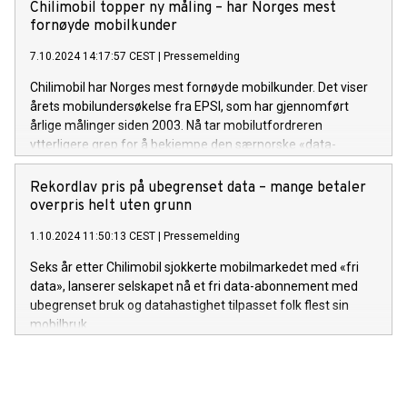
Chilimobil topper ny måling – har Norges mest
fornøyde mobilkunder
7.10.2024 14:17:57 CEST
|
Pressemelding
Chilimobil har Norges mest fornøyde mobilkunder. Det viser
årets mobilundersøkelse fra EPSI, som har gjennomført
årlige målinger siden 2003. Nå tar mobilutfordreren
ytterligere grep for å bekjempe den særnorske «data-
angsten».
Rekordlav pris på ubegrenset data – mange betaler
overpris helt uten grunn
1.10.2024 11:50:13 CEST
|
Pressemelding
Seks år etter Chilimobil sjokkerte mobilmarkedet med «fri
data», lanserer selskapet nå et fri data-abonnement med
ubegrenset bruk og datahastighet tilpasset folk flest sin
mobilbruk.