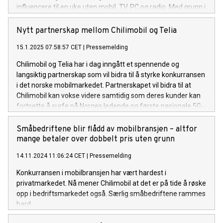
influencere til en uke uten mobil, TV, PC og radio. Med grunn i
denne virkeligheten ønsket Chilimobil å sette søkelys på
hvordan vår digitale hverdag påvirker oss mentalt, fysisk og
Nytt partnerskap mellom Chilimobil og Telia
sosialt.
15.1.2025 07:58:57 CET
|
Pressemelding
Chilimobil og Telia har i dag inngått et spennende og
langsiktig partnerskap som vil bidra til å styrke konkurransen
i det norske mobilmarkedet. Partnerskapet vil bidra til at
Chilimobil kan vokse videre samtidig som deres kunder kan
fortsette å surfe på Norges ledende og første nasjonale 5G-
nett.
Småbedriftene blir flådd av mobilbransjen – altfor
mange betaler over dobbelt pris uten grunn
14.11.2024 11:06:24 CET
|
Pressemelding
Konkurransen i mobilbransjen har vært hardest i
privatmarkedet. Nå mener Chilimobil at det er på tide å røske
opp i bedriftsmarkedet også. Særlig småbedriftene rammes
hard.