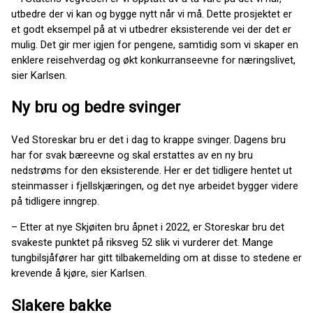
utbedre der vi kan og bygge nytt når vi må. Dette prosjektet er
et godt eksempel på at vi utbedrer eksisterende vei der det er
mulig. Det gir mer igjen for pengene, samtidig som vi skaper en
enklere reisehverdag og økt konkurranseevne for næringslivet,
sier Karlsen.
Ny bru og bedre svinger
Ved Storeskar bru er det i dag to krappe svinger. Dagens bru
har for svak bæreevne og skal erstattes av en ny bru
nedstrøms for den eksisterende. Her er det tidligere hentet ut
steinmasser i fjellskjæringen, og det nye arbeidet bygger videre
på tidligere inngrep.
– Etter at nye Skjøiten bru åpnet i 2022, er Storeskar bru det
svakeste punktet på riksveg 52 slik vi vurderer det. Mange
tungbilsjåfører har gitt tilbakemelding om at disse to stedene er
krevende å kjøre, sier Karlsen.
Slakere bakke