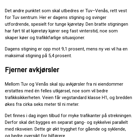
Det andre punktet som skal utbedres er Tuv–Venås, rett vest
for Tuv sentrum. Her er dagens stigning og svinger
utfordrende, spesielt for tunge kjøretøy. Den bratte stigningen
har ført til at kjøretøy kjører seg fast vinterstid, noe som
skaper køer og trafikkfarlige situasjoner.
Dagens stigning er opp mot 9,1 prosent, mens ny vei vil ha en
maksimal stigning på 5,4 prosent.
Fjerner avkjørsler
Mellom Tuv og Venås skal sju avkjørsler fra ni eiendommer
erstattes med én felles utkjørsel, noe som vil bedre
trafikksikkerheten. Veien får vegstandard klasse H1, og bredden
økes fra cirka seks meter til ni meter.
Det finnes i dag ingen tilbud for myke trafikanter på strekningen.
Derfor skal det bygges en separat gang- og sykkelvei parallelt
med riksveien. Dette gir økt trygghet for gående og syklende,
og bedre oversikt for bilførere.