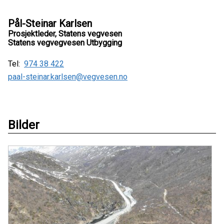
Pål-Steinar Karlsen
Prosjektleder, Statens vegvesen
Statens vegvegvesen Utbygging
Tel:
974 38 422
paal-steinar.karlsen@vegvesen.no
Bilder