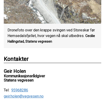
Dronefoto over den krappe svingen ved Storeskar før
Hemsedalsfjellet, hvor vegen nå skal utbedres.
Cecilie
Hallingstad, Statens vegvesen
Kontakter
Geir Holen
Kommunikasjonsrådgiver
Statens vegvesen
Tel:
95968286
geir.holen@vegvesen.no