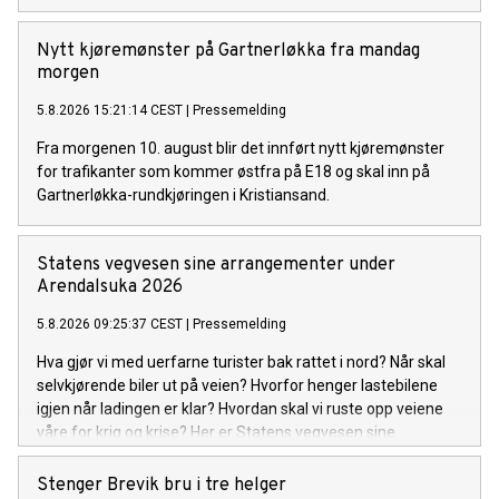
Nytt kjøremønster på Gartnerløkka fra mandag
morgen
5.8.2026 15:21:14 CEST
|
Pressemelding
Fra morgenen 10. august blir det innført nytt kjøremønster
for trafikanter som kommer østfra på E18 og skal inn på
Gartnerløkka-rundkjøringen i Kristiansand.
Statens vegvesen sine arrangementer under
Arendalsuka 2026
5.8.2026 09:25:37 CEST
|
Pressemelding
Hva gjør vi med uerfarne turister bak rattet i nord? Når skal
selvkjørende biler ut på veien? Hvorfor henger lastebilene
igjen når ladingen er klar? Hvordan skal vi ruste opp veiene
våre for krig og krise? Her er Statens vegvesen sine
arrangementer under Arendalsuka 2026.
Stenger Brevik bru i tre helger