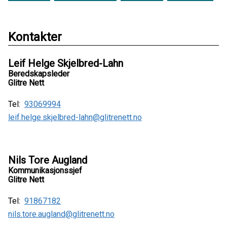
Kontakter
Leif Helge Skjelbred-Lahn
Beredskapsleder
Glitre Nett
Tel:
93069994
leif.helge.skjelbred-lahn@glitrenett.no
Nils Tore Augland
Kommunikasjonssjef
Glitre Nett
Tel:
91867182
nils.tore.augland@glitrenett.no