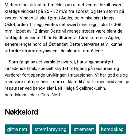
Meteorologisk Institutt melder om at det ventes lokalt svært
kraftige vindkast på 25 - 32 m/s fra sørøst, og liten storm på
kysten. Vinden vil øke først i Agder, og minke sist i langs
Oslofjorden. I tillegg ventes det svært mye regn, lokalt 60-80
mm i løpet av 12 timer. Dette vil mange steder være blant de
kraftigste de siste 10 år. Nedbøren vil først komme i Agder,
senere lenger nord på Østlandet. Dette værvarselet vil kunne
utfordre strømforsyningen i de aktuelle områdene.
− Som følge av det varslede uværet, har vi gjennomført
innledende tiltak, spesielt knyttet til tilgang på ressurser og
vurderer fortløpende utviklingen i situasjonen. Vi har god dialog
med våre entreprenører, som er klare til å stille med nødvendige
ressurser ved behov, sier Leif Helge Skjelbred-Lahn,
beredskapsleder i Glitre Nett.
Nøkkelord
glitre nett
strømforsyning
strømnett
beredskap