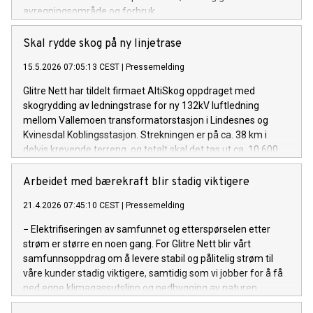
avregningsområde og forbruk.
Skal rydde skog på ny linjetrase
15.5.2026 07:05:13 CEST
|
Pressemelding
Glitre Nett har tildelt firmaet AltiSkog oppdraget med
skogrydding av ledningstrase for ny 132kV luftledning
mellom Vallemoen transformatorstasjon i Lindesnes og
Kvinesdal Koblingsstasjon. Strekningen er på ca. 38 km i
delvis krevende terreng, og totalt skal det tas ut ca. 10.600
kubikkmeter med nyttbart tømmer.
Arbeidet med bærekraft blir stadig viktigere
21.4.2026 07:45:10 CEST
|
Pressemelding
− Elektrifiseringen av samfunnet og etterspørselen etter
strøm er større en noen gang. For Glitre Nett blir vårt
samfunnsoppdrag om å levere stabil og pålitelig strøm til
våre kunder stadig viktigere, samtidig som vi jobber for å få
ned egne klimagassutslipp og nedbygging av naturen.