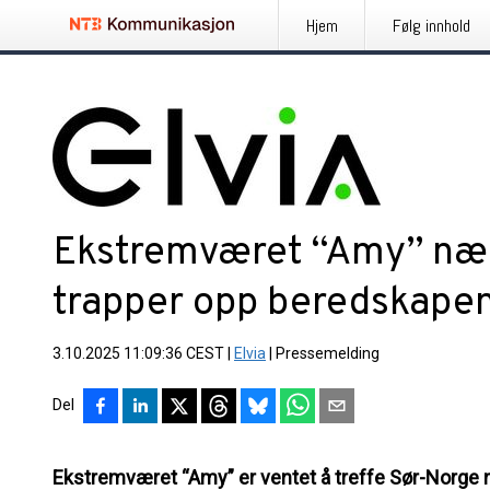
Hjem
Følg innhold
Ekstremværet “Amy” nær
trapper opp beredskape
3.10.2025 11:09:36 CEST
|
Elvia
|
Pressemelding
Del
Ekstremværet “Amy” er ventet å treffe Sør-Norge m