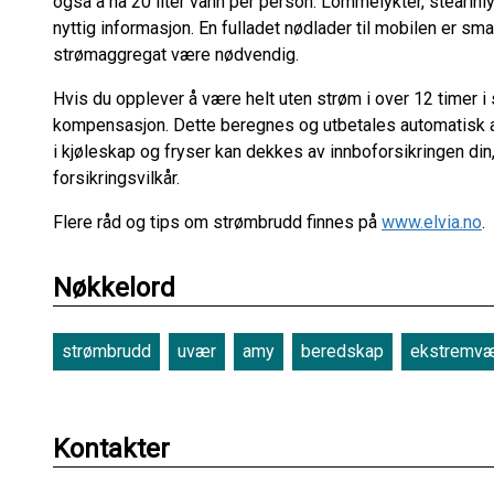
også å ha 20 liter vann per person. Lommelykter, stearinly
nyttig informasjon. En fulladet nødlader til mobilen er sma
strømaggregat være nødvendig.
Hvis du opplever å være helt uten strøm i over 12 timer i
kompensasjon. Dette beregnes og utbetales automatisk 
i kjøleskap og fryser kan dekkes av innboforsikringen din
forsikringsvilkår.
Flere råd og tips om strømbrudd finnes på
www.elvia.no
.
Nøkkelord
strømbrudd
uvær
amy
beredskap
ekstremv
Kontakter