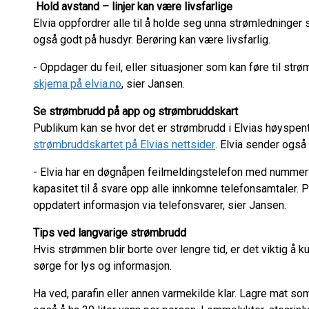
Hold avstand – linjer kan være livsfarlige
Elvia oppfordrer alle til å holde seg unna strømledninger
også godt på husdyr. Berøring kan være livsfarlig.
- Oppdager du feil, eller situasjoner som kan føre til strø
skjema på elvia.no
, sier Jansen.
Se strømbrudd på app og strømbruddskart
Publikum kan se hvor det er strømbrudd i Elvias høyspentn
strømbruddskartet på Elvias nettsider
. Elvia sender ogs
- Elvia har en døgnåpen feilmeldingstelefon med nummer 
kapasitet til å svare opp alle innkomne telefonsamtaler. 
oppdatert informasjon via telefonsvarer, sier Jansen.
Tips ved langvarige strømbrudd
Hvis strømmen blir borte over lengre tid, er det viktig å 
sørge for lys og informasjon.
Ha ved, parafin eller annen varmekilde klar. Lagre mat so