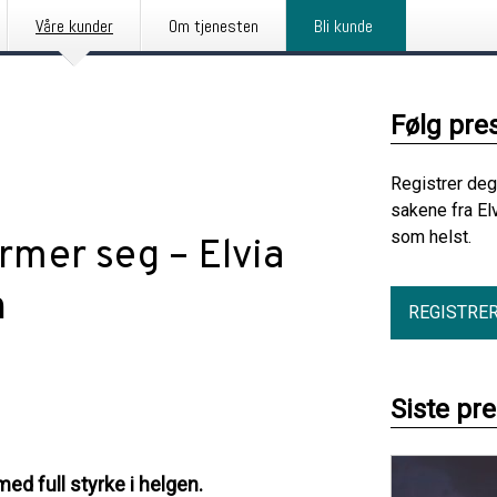
Våre kunder
Om tjenesten
Bli kunde
Følg pre
Registrer deg
sakene fra El
som helst.
mer seg – Elvia
n
REGISTRE
Siste pr
ed full styrke i helgen.