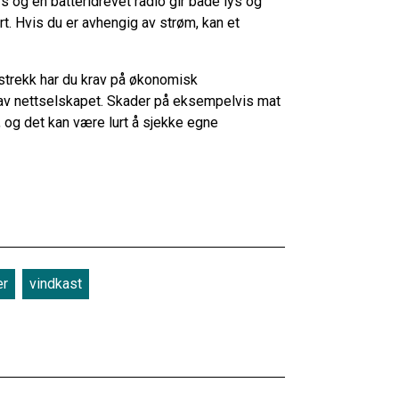
s og en batteridrevet radio gir både lys og
rt. Hvis du er avhengig av strøm, kan et
 strekk har du krav på økonomisk
av nettselskapet. Skader på eksempelvis mat
, og det kan være lurt å sjekke egne
ær
vindkast