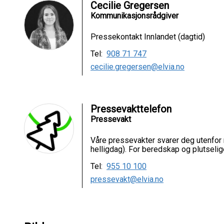
Cecilie Gregersen
Kommunikasjonsrådgiver
Pressekontakt Innlandet (dagtid)
Tel:
908 71 747
cecilie.gregersen@elvia.no
Pressevakttelefon
Pressevakt
Våre pressevakter svarer deg utenfor 
helligdag). For beredskap og plutselig
Tel:
955 10 100
pressevakt@elvia.no