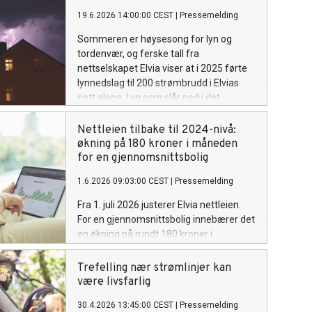
19.6.2026 14:00:00 CEST
|
Pressemelding
Sommeren er høysesong for lyn og
tordenvær, og ferske tall fra
nettselskapet Elvia viser at i 2025 førte
lynnedslag til 200 strømbrudd i Elvias
nett alene. Lyn som slår ned i det
elektriske anlegget kan i verste fall være
livsfarlig, og det kan gi skader på
Nettleien tilbake til 2024-nivå:
elektrisk utstyr eller starte brann i
økning på 180 kroner i måneden
boligen. Heldigvis holder noen få, enkle
for en gjennomsnittsbolig
grep risikoen på avstand.
1.6.2026 09:03:00 CEST
|
Pressemelding
Fra 1. juli 2026 justerer Elvia nettleien.
For en gjennomsnittsbolig innebærer det
en økning på rundt 180 kroner i
måneden sammenlignet med første
halvår i år. Nettleien er fortsatt lavere
Trefelling nær strømlinjer kan
enn snittet i Norge.
være livsfarlig
30.4.2026 13:45:00 CEST
|
Pressemelding