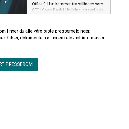
Officer). Hun kommer fra stillingen som
CFO i SpareBank1 Utvikling, og skal lede
staben for Økonomi og strategi i Elvia.
rom finner du alle våre siste pressemeldinger,
er, bilder, dokumenter og annen relevant informasjon
RT PRESSEROM