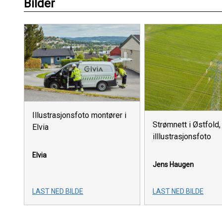
Bilder
Illustrasjonsfoto montører i
Strømnett i Østfold,
Elvia
illlustrasjonsfoto
Elvia
Jens Haugen
LAST NED BILDE
LAST NED BILDE