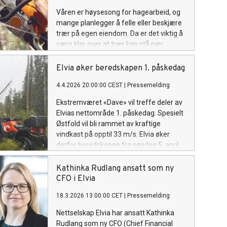
Våren er høysesong for hagearbeid, og
mange planlegger å felle eller beskjære
trær på egen eiendom. Da er det viktig å
være klar over at trær kan stå nær
strømførende linjer, og at det kan være
både livsfarlig og svært kostbart å gjøre
Elvia øker beredskapen 1. påskedag
feil.
4.4.2026 20:00:00 CEST
|
Pressemelding
Ekstremværet «Dave» vil treffe deler av
Elvias nettområde 1. påskedag. Spesielt
Østfold vil bli rammet av kraftige
vindkast på opptil 33 m/s. Elvia øker
derfor beredskapen fra søndag 5. april
kl. 07:00 for å kunne opprettholde en
stabil strømleveranse.
Kathinka Rudlang ansatt som ny
CFO i Elvia
18.3.2026 13:00:00 CET
|
Pressemelding
Nettselskap Elvia har ansatt Kathinka
Rudlang som ny CFO (Chief Financial