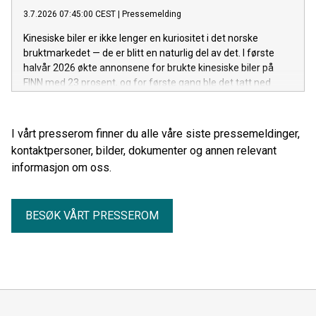
3.7.2026 07:45:00 CEST
|
Pressemelding
Kinesiske biler er ikke lenger en kuriositet i det norske
bruktmarkedet — de er blitt en naturlig del av det. I første
halvår 2026 økte annonsene for brukte kinesiske biler på
FINN med 23 prosent, og for første gang ble det tatt ned
flere annonser enn det ble lagt ut nye: etterspørselen holder
tritt med det voksende tilbudet. Her er hva tallene forteller.
I vårt presserom finner du alle våre siste pressemeldinger,
kontaktpersoner, bilder, dokumenter og annen relevant
informasjon om oss.
BESØK VÅRT PRESSEROM