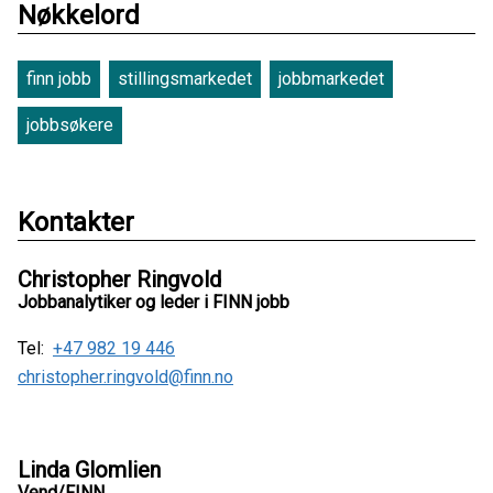
Nøkkelord
finn jobb
stillingsmarkedet
jobbmarkedet
jobbsøkere
Kontakter
Christopher Ringvold
Jobbanalytiker og leder i FINN jobb
Tel:
+47 982 19 446
christopher.ringvold@finn.no
Linda Glomlien
Vend/FINN