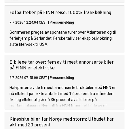
Fotballfeber på FINN reise: 1000% trafikkøkning
7.7.2026 12:24:04 CEST
|
Pressemelding
Sommeren preges av spontane turer over Atlanteren og til
feriehjem på Sørlandet. Ferske tall viser eksplosiv økning i
siste liten-søk til USA.
Elbilene tar over: fem av ti mest annonserte biler
på FINN er elektriske
6.7.2026 07:45:00 CEST
|
Pressemelding
Halvparten av de ti mest annonserte bruktbilene på FINN er
nå elbiler. I juni økte antallet med 12 prosent fra måneden
før, og elbiler utgjør nå 36 prosent av alle biler på
markedsplassen. Nye tall fra FINN tegner et bilde av et
bruktbilmarked i rask endring.
Kinesiske biler tar Norge med storm: Utbudet har
økt med 23 prosent