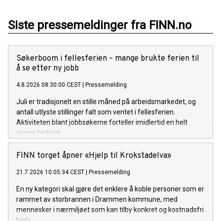
Siste pressemeldinger fra FINN.no
Søkerboom i fellesferien – mange brukte ferien til
å se etter ny jobb
4.8.2026 08:30:00 CEST
|
Pressemelding
Juli er tradisjonelt en stille måned på arbeidsmarkedet, og
antall utlyste stillinger falt som ventet i fellesferien.
Aktiviteten blant jobbsøkerne forteller imidlertid en helt
annen historie.
FINN torget åpner «Hjelp til Krokstadelva»
21.7.2026 10:05:34 CEST
|
Pressemelding
En ny kategori skal gjøre det enklere å koble personer som er
rammet av storbrannen i Drammen kommune, med
mennesker i nærmiljøet som kan tilby konkret og kostnadsfri
hjelp.