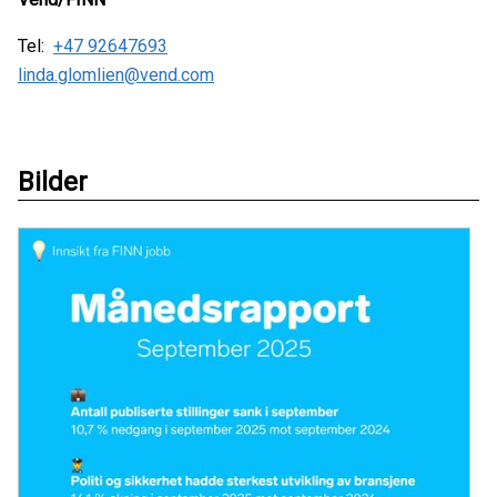
Tel:
+47 92647693
linda.glomlien@vend.com
Bilder