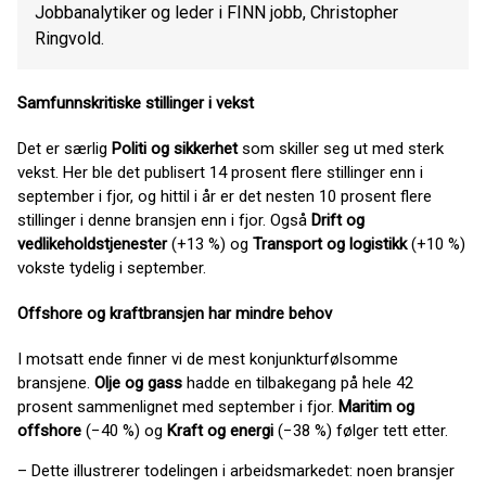
Jobbanalytiker og leder i FINN jobb, Christopher
Ringvold.
Samfunnskritiske stillinger i vekst
Det er særlig
Politi og sikkerhet
som skiller seg ut med sterk
vekst. Her ble det publisert 14 prosent flere stillinger enn i
september i fjor, og hittil i år er det nesten 10 prosent flere
stillinger i denne bransjen enn i fjor. Også
Drift og
vedlikeholdstjenester
(+13 %) og
Transport og logistikk
(+10 %)
vokste tydelig i september.
Offshore og kraftbransjen har mindre behov
I motsatt ende finner vi de mest konjunkturfølsomme
bransjene.
Olje og gass
hadde en tilbakegang på hele 42
prosent sammenlignet med september i fjor.
Maritim og
offshore
(−40 %) og
Kraft og energi
(−38 %) følger tett etter.
– Dette illustrerer todelingen i arbeidsmarkedet: noen bransjer