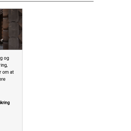
lg og
ing,
r om at
ære
ikring