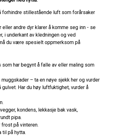
 å forhindre stillestående luft som forårsaker
r eller andre dyr klarer å komme seg inn - se
er, i underkant av kledningen og ved
er må du være spesielt oppmerksom på
s som har begynt å falle av eller maling som
 og muggskader – ta en nøye sjekk her og vurder
gulvet. Har du høy luftfuktighet, vurder å
n.
g vegger, kondens, lekkasje bak vask,
rundt pipa.
 frost på vinteren.
til på hytta.