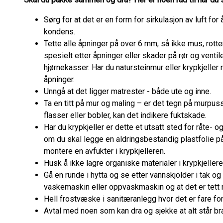
Sørg for at det er en form for sirkulasjon av luft for
kondens.
Tette alle åpninger på over 6 mm, så ikke mus, rotte
spesielt etter åpninger eller skader på rør og ventil
hjørnekasser. Har du natursteinmur eller krypkjell
åpninger.
Unngå at det ligger matrester - både ute og inne.
Ta en titt på mur og maling – er det tegn på murpus
flasser eller bobler, kan det indikere fuktskade.
Har du krypkjeller er dette et utsatt sted for råte-
om du skal legge en aldringsbestandig plastfolie på 
montere en avfukter i krypkjelleren.
Husk å ikke lagre organiske materialer i krypkjellere
Gå en runde i hytta og se etter vannskjolder i tak o
vaskemaskin eller oppvaskmaskin og at det er tett 
Hell frostvæske i sanitæranlegg hvor det er fare for
Avtal med noen som kan dra og sjekke at alt står bra 