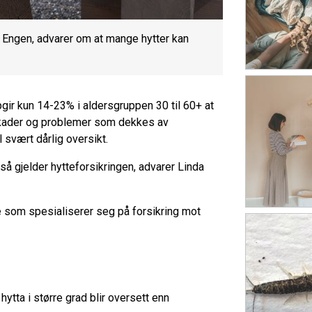
a Engen, advarer om at mange hytter kan
pgir kun 14-23% i aldersgruppen 30 til 60+ at
 skader og problemer som dekkes av
l svært dårlig oversikt.
så gjelder hytteforsikringen, advarer Linda
e som spesialiserer seg på forsikring mot
ytta i større grad blir oversett enn