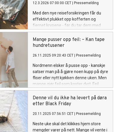
12.3.2026 07:00:00 CET
|
Pressemelding
Med den nye reiseforsikringen får du
effektivt plukket opp kofferten og
fjernet krypene - før du tar dem med
hjem og tømmer lommeboken.
Løsningen er utviklet av VIS Forsikring og
Mange pusser opp feil: – Kan tape
leverandør Rentokil.
hundretusener
26.11.2025 09:20:43 CET
|
Pressemelding
Nordmenn elsker å pusse opp - kanskje
satser man på å gjøre noen kupp på dyre
fliser eller nytt kjøkken denne uken. Men
mange gjør feil som koster dyrt. Feil
arbeid, feil materialvalg og manglende
dokumentasjon kan gi verdifall på
Denne vil du ikke ha levert på døra
hundretusener.
etter Black Friday
20.11.2025 07:56:51 CET
|
Pressemelding
Neste uke skal det klikkes hjem store
mengder varer på nett. Mange vil vente i