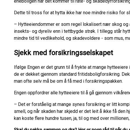
eneboligen når det kommer til råte- og skadedyrforsikrin
Dette til tross for at hytta ikke har noe mindre risiko for 
– Hytteeiendommer er som regel lokalisert nær skog og a
insekts- og dyreliv enn i tettbygde strøk. I tillegg står 
mindre tid til vedlikehold, og skadevoldere - som mus, mau
Sjekk med forsikringsselskapet
Ifølge Engen er det grunn til å frykte at mange hytteeiere i
de er dekket gjennom standard fritidsboligforsikring. Dek
man ofte selv må be om å få med i forsikringspakken.
Engen oppfordrer alle hytteeiere til å gå gjennom vilkåren
– Det er forståelig at mange synes forsikring er litt kompl
smell, og når skaden har skjedd er det leit å ikke få den 
kan koste flere hundre tusen, ja, til og med over millionen
Skal du pakke sammen og dra? Her er noen råd til når du 