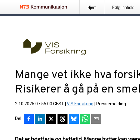
Hjem
Følg innhold
Mange vet ikke hva forsi
Risikerer å gå på en smel
2.10.2025 07:55:00 CEST
|
VIS Forsikring
|
Pressemelding
Del
Det er høstferie og hyttetid. Mange hytter kan vær