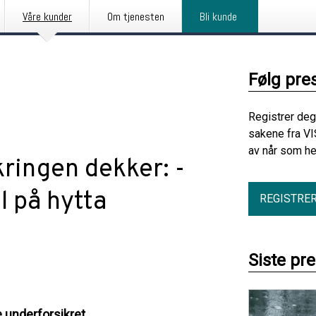
Våre kunder
Om tjenesten
Bli kunde
Følg pre
Registrer deg
sakene fra VI
av når som he
kringen dekker: -
l på hytta
REGISTRE
Siste pr
e underforsikret.