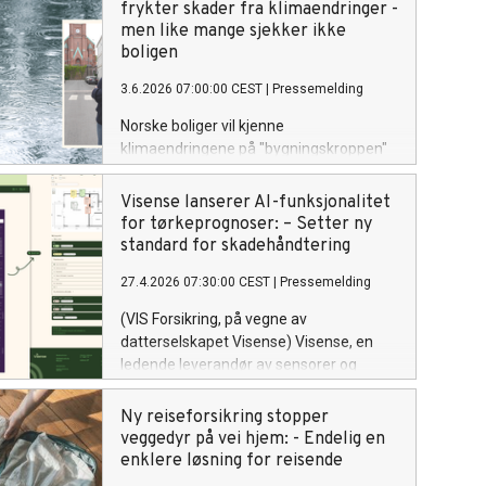
frykter skader fra klimaendringer -
men like mange sjekker ikke
boligen
3.6.2026 07:00:00 CEST
|
Pressemelding
Norske boliger vil kjenne
klimaendringene på "bygningskroppen"
fremover. Men langt fra alle boligeiere
sjekker for skader.
Visense lanserer AI-funksjonalitet
for tørkeprognoser: – Setter ny
standard for skadehåndtering
27.4.2026 07:30:00 CEST
|
Pressemelding
(VIS Forsikring, på vegne av
datterselskapet Visense) Visense, en
ledende leverandør av sensorer og
digitale plattformer for
skadehåndteringsbransjen, lanserer i
Ny reiseforsikring stopper
dag en nyutivklet AI-funksjonalitet som
veggedyr på vei hjem: - Endelig en
vil endre måten fuktskader håndteres
enklere løsning for reisende
på.