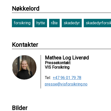
Nøkkelord
forsikring
hytte
råte
skadedyr
skadedyrforsi
Kontakter
Mathea Log Liverød
Pressekontakt
VIS Forsikring
Tel:
+47 96 01 79 78
presse@visforsikring.no
Bilder