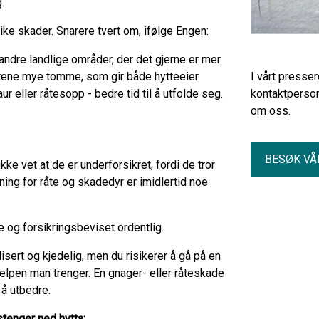
g.
slike skader. Snarere tvert om, ifølge Engen:
ndre landlige områder, der det gjerne er mer
hyttene mye tomme, som gir både hytteeier
I vårt presse
r eller råtesopp - bedre tid til å utfolde seg.
kontaktperson
om oss.
BESØK VÅ
kke vet at de er underforsikret, fordi de tror
ning for råte og skadedyr er imidlertid noe
e og forsikringsbeviset ordentlig.
isert og kjedelig, men du risikerer å gå på en
hjelpen man trenger. En gnager- eller råteskade
, å utbedre.
stenger ned hytta: