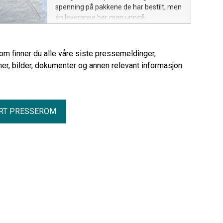
spenning på pakkene de har bestilt, men
én leveranse bør man unngå.
rom finner du alle våre siste pressemeldinger,
er, bilder, dokumenter og annen relevant informasjon
RT PRESSEROM