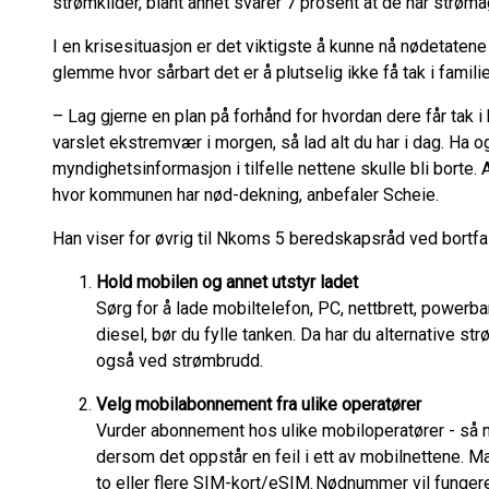
strømkilder, blant annet svarer 7 prosent at de har strøm
I en krisesituasjon er det viktigste å kunne nå nødetatene
glemme hvor sårbart det er å plutselig ikke få tak i familie
– Lag gjerne en plan på forhånd for hvordan dere får tak i
varslet ekstremvær i morgen, så lad alt du har i dag. Ha 
myndighetsinformasjon i tilfelle nettene skulle bli borte. 
hvor kommunen har nød-dekning, anbefaler Scheie.
Han viser for øvrig til Nkoms 5 beredskapsråd ved bortf
Hold mobilen og annet utstyr ladet
Sørg for å lade mobiltelefon, PC, nettbrett, powerban
diesel, bør du fylle tanken. Da har du alternative s
også ved strømbrudd.
Velg mobilabonnement fra ulike operatører
Vurder abonnement hos ulike mobiloperatører - så m
dersom det oppstår en feil i ett av mobilnettene. M
to eller flere SIM-kort/eSIM. Nødnummer vil fungere