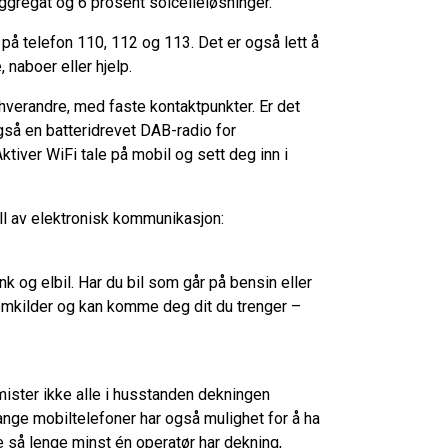
aggregat og 6 prosent solcelleløsninger.
 på telefon 110, 112 og 113. Det er også lett å
, naboer eller hjelp.
 hverandre, med faste kontaktpunkter. Er det
også en batteridrevet DAB-radio for
Aktiver WiFi tale på mobil og sett deg inn i
all av elektronisk kommunikasjon:
k og elbil. Har du bil som går på bensin eller
trømkilder og kan komme deg dit du trenger –
ister ikke alle i husstanden dekningen
ange mobiltelefoner har også mulighet for å ha
 så lenge minst én operatør har dekning,