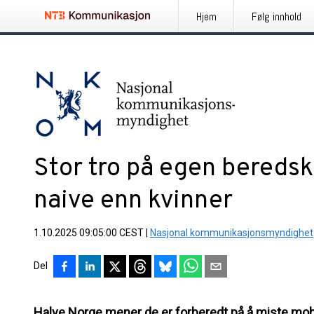
Hjem
Følg innhold
Stor tro på egen bereds
naive enn kvinner
1.10.2025 09:05:00 CEST
|
Nasjonal kommunikasjonsmyndighet
Del
Halve Norge mener de er forberedt på å miste mobil 