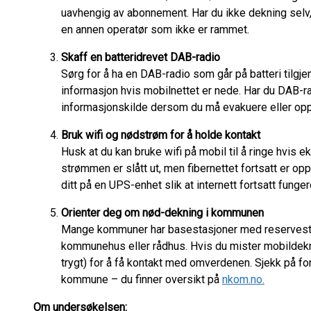
uavhengig av abonnement. Har du ikke dekning selv
en annen operatør som ikke er rammet.
Skaff en batteridrevet DAB-radio
Sørg for å ha en DAB-radio som går på batteri tilgj
informasjon hvis mobilnettet er nede. Har du DAB-ra
informasjonskilde dersom du må evakuere eller op
Bruk wifi og nødstrøm for å holde kontakt
Husk at du kan bruke wifi på mobil til å ringe hvis
strømmen er slått ut, men fibernettet fortsatt er o
ditt på en UPS-enhet slik at internett fortsatt funge
Orienter deg om nød-dekning i kommunen
Mange kommuner har basestasjoner med reservestrø
kommunehus eller rådhus. Hvis du mister mobildekni
trygt) for å få kontakt med omverdenen. Sjekk på fo
kommune – du finner oversikt på
nkom.no.
Om undersøkelsen: