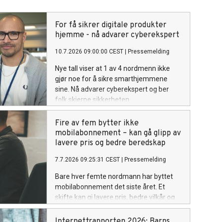
For få sikrer digitale produkter
hjemme - nå advarer cyberekspert
10.7.2026 09:00:00 CEST
|
Pressemelding
Nye tall viser at 1 av 4 nordmenn ikke
gjør noe for å sikre smarthjemmene
sine. Nå advarer cyberekspert og ber
folk skjerpe sikkerheten.
Fire av fem bytter ikke
mobilabonnement – kan gå glipp av
lavere pris og bedre beredskap
7.7.2026 09:25:31 CEST
|
Pressemelding
Bare hver femte nordmann har byttet
mobilabonnement det siste året. Et
skifte kan gi lavere pris, bedre vilkår og
styrke beredskapen i hjemmet.
Internettrapporten 2026: Barns