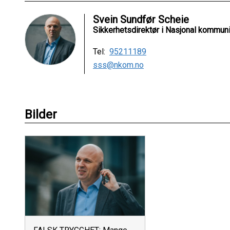
Svein Sundfør Scheie
Sikkerhetsdirektør i Nasjonal kommu
Tel:
95211189
sss@nkom.no
Bilder