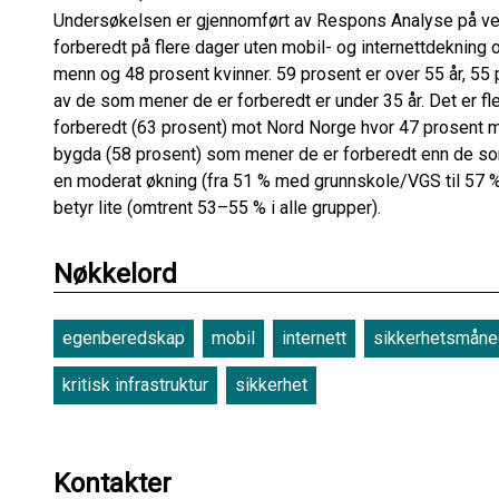
Undersøkelsen er gjennomført av Respons Analyse på veg
forberedt på flere dager uten mobil- og internettdekning o
menn og 48 prosent kvinner. 59 prosent er over 55 år, 55
av de som mener de er forberedt er under 35 år. Det er fl
forberedt (63 prosent) mot Nord Norge hvor 47 prosent me
bygda (58 prosent) som mener de er forberedt enn de som
en moderat økning (fra 51 % med grunnskole/VGS til 57 %
betyr lite (omtrent 53–55 % i alle grupper).
Nøkkelord
egenberedskap
mobil
internett
sikkerhetsmån
kritisk infrastruktur
sikkerhet
Kontakter