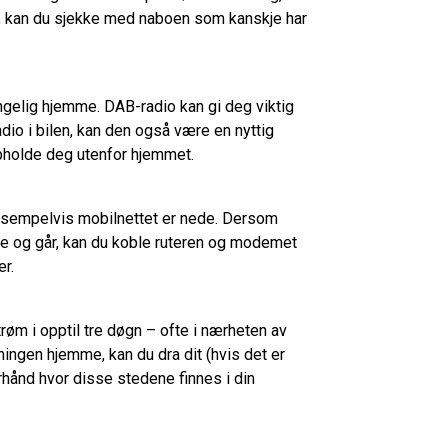
, kan du sjekke med naboen som kanskje har
engelig hjemme. DAB-radio kan gi deg viktig
dio i bilen, kan den også være en nyttig
pholde deg utenfor hjemmet.
 eksempelvis mobilnettet er nede. Dersom
ppe og går, kan du koble ruteren og modemet
rer.
m i opptil tre døgn – ofte i nærheten av
ngen hjemme, kan du dra dit (hvis det er
rhånd hvor disse stedene finnes i din