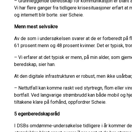
– Grunnleggende beredskap for kommunikasjon er blant an
Vi har flere ganger fra tidligere krisesituasjoner erfart 
og internett blir borte. sier Scheie.
Menn mest selvsikre
Av de som i undersøkelsen svarer at de er forberedt på fl
61 prosent menn og 48 prosent kvinner. Det er typisk, tro
– Vi erfarer at det typisk er menn, på min alder, som gjerne
beredskap, sier han.
At den digitale infrastrukturen er robust, men ikke usårba
– Nettutfall kan komme raskt ved styrtregn, flom eller vind
bortfall. Ved langvarige strømbrudd kan både mobil og hj
tiltakene klare på forhånd, oppfordrer Scheie.
5 egenberedskapsråd
I DSBs omdømme-undersøkelse tidligere i år kommer det 