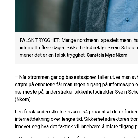
FALSK TRYGGHET: Mange nordmenn, spesielt menn, har g
internett i flere dager. Sikkerhetsdirektør Svein Sche
mener det er en falsk trygghet.
Gunstein Myre
Nkom
– Når strømmen går og basestasjoner faller ut, er man av
strøm på enhetene får man ingen tilgang på informasjon o
nærmeste på, understreker sikkerhetsdirektør Svein Sc
(Nkom).
I en fersk undersøkelse svarer 54 prosent at de er forber
internettdekning over lengre tid. Sikkerhetsdirektøren tror
innover seg hva det faktisk vil innebære å miste tilgang p