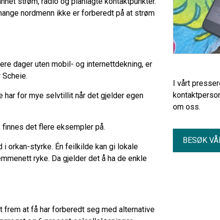
net strøm, radio og planlagte kontaktpunkter.
at mange nordmenn ikke er forberedt på at strøm
ere dager uten mobil- og internettdekning, er
r Scheie.
I vårt presse
kontaktperson
 har for mye selvtillit når det gjelder egen
om oss.
r, finnes det flere eksempler på.
BESØK VÅ
 i orkan-styrke. Én feilkilde kan gi lokale
emmenett ryke. Da gjelder det å ha de enkle
frem at få har forberedt seg med alternative