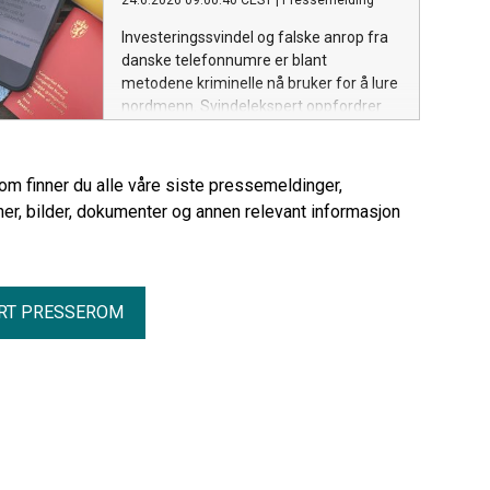
24.6.2026 09:00:40 CEST
|
Pressemelding
Investeringssvindel og falske anrop fra
danske telefonnumre er blant
metodene kriminelle nå bruker for å lure
nordmenn. Svindelekspert oppfordrer
folk til å være ekstra oppmerksomme i
sommer.
rom finner du alle våre siste pressemeldinger,
er, bilder, dokumenter og annen relevant informasjon
RT PRESSEROM