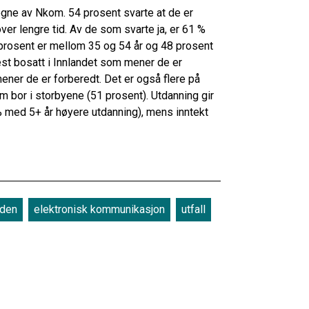
ne av Nkom. 54 prosent svarte at de er
ver lengre tid. Av de som svarte ja, er 61 %
 prosent er mellom 35 og 54 år og 48 prosent
est bosatt i Innlandet som mener de er
ner de er forberedt. Det er også flere på
 bor i storbyene (51 prosent). Utdanning gir
 med 5+ år høyere utdanning), mens inntekt
eden
elektronisk kommunikasjon
utfall