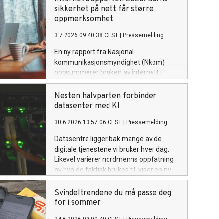
sikkerhet på nett får større
oppmerksomhet
3.7.2026 09:40:38 CEST
|
Pressemelding
En ny rapport fra Nasjonal
kommunikasjonsmyndighet (Nkom)
oppsummerer bruken av internett i
Norge. Rapporten viser blant annet at
det er innført mange nye tiltak for å
Nesten halvparten forbinder
skape en tryggere digital hverdag.
datasenter med KI
30.6.2026 13:57:06 CEST
|
Pressemelding
Datasentre ligger bak mange av de
digitale tjenestene vi bruker hver dag.
Likevel varierer nordmenns oppfatning
av hva de faktisk brukes til, viser en ny
undersøkelse fra Nkom.
Svindeltrendene du må passe deg
for i sommer