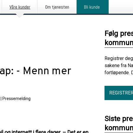
Våre kunder
Om tjenesten
Bli kunde
Følg pre
kommuni
Registrer deg
sakene fra N
kap: - Menn mer
fortløpende. 
REGISTRE
|
Pressemelding
Siste pr
kommuni
og internett i flere dager. – Det er en