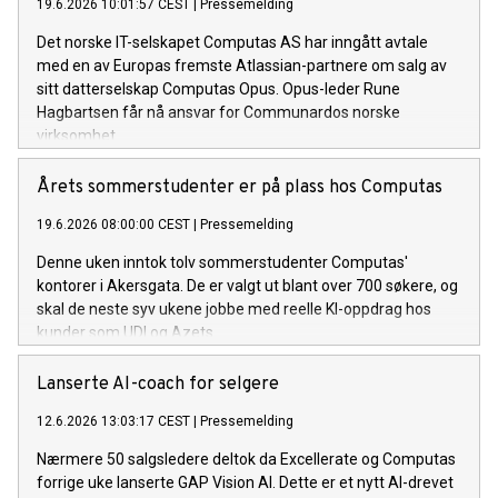
19.6.2026 10:01:57 CEST
|
Pressemelding
Det norske IT-selskapet Computas AS har inngått avtale
med en av Europas fremste Atlassian-partnere om salg av
sitt datterselskap Computas Opus. Opus-leder Rune
Hagbartsen får nå ansvar for Communardos norske
virksomhet.
Årets sommerstudenter er på plass hos Computas
19.6.2026 08:00:00 CEST
|
Pressemelding
Denne uken inntok tolv sommerstudenter Computas'
kontorer i Akersgata. De er valgt ut blant over 700 søkere, og
skal de neste syv ukene jobbe med reelle KI-oppdrag hos
kunder som UDI og Azets.
Lanserte AI-coach for selgere
12.6.2026 13:03:17 CEST
|
Pressemelding
Nærmere 50 salgsledere deltok da Excellerate og Computas
forrige uke lanserte GAP Vision AI. Dette er et nytt AI-drevet