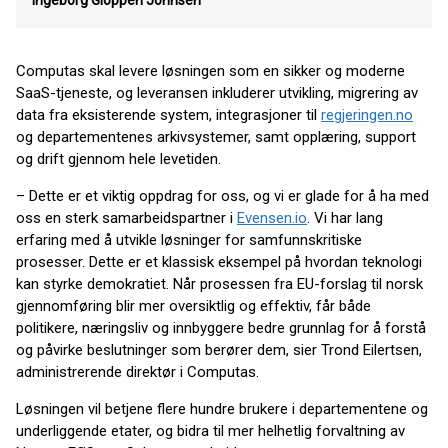
Ingeborg Gloppen Johnsen
Computas skal levere løsningen som en sikker og moderne
SaaS-tjeneste, og leveransen inkluderer utvikling, migrering av
data fra eksisterende system, integrasjoner til
regjeringen.no
og departementenes arkivsystemer, samt opplæring, support
og drift gjennom hele levetiden.
– Dette er et viktig oppdrag for oss, og vi er glade for å ha med
oss en sterk samarbeidspartner i
Evensen.io
. Vi har lang
erfaring med å utvikle løsninger for samfunnskritiske
prosesser. Dette er et klassisk eksempel på hvordan teknologi
kan styrke demokratiet. Når prosessen fra EU-forslag til norsk
gjennomføring blir mer oversiktlig og effektiv, får både
politikere, næringsliv og innbyggere bedre grunnlag for å forstå
og påvirke beslutninger som berører dem, sier Trond Eilertsen,
administrerende direktør i Computas.
Løsningen vil betjene flere hundre brukere i departementene og
underliggende etater, og bidra til mer helhetlig forvaltning av