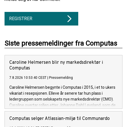
REGISTRER
Siste pressemeldinger fra Computas
Caroline Helmersen blir ny markedsdirektør i
Computas
7.8.2026 10:53:40 CEST
|
Pressemelding
Caroline Helmersen begynte i Computas i 2015, i et to ukers
vikariat i resepsjonen. Elleve år senere tar hun plass i
ledergruppen som selskapets nye markedsdirektør (CMO).
Caroline overtar rollen etter Johanne Dahl Løvsland, som de
siste årene har ledet markeds- og kommunikasjonsarbeidet i
Computas.
Computas selger Atlassian-miljø til Communardo