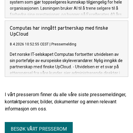
system som gjør toppselgeres kunnskap tilgjengelig for hele
organisasjonen. Løsningen bruker AI til å trene selgere til å
forbedre sine prestasjoner, og bygger på Excellerates 40 års
salgsmetodikk fra 5 000 bedrifter og over 500 000 trente
selgere. Computas er Excellerates teknologipartner og har
Computas har inngått partnerskap med finske
bidratt med solid AI-kompetanse i utviklingen av løsningen.
UpCloud
8.4.2026 10:52:55 CEST
|
Pressemelding
Det norske IT-selskapet Computas fortsetter utvidelsen av
sin portefølje av europeiske skyleverandører. Nylig inngikk de
partnerskap med finske UpCloud. - Utvidelsen er et svar på
etterspørsel fra våre kunder, sier administrerende direktør i
Computas, Trond Eilertsen.
I vårt presserom finner du alle våre siste pressemeldinger,
kontaktpersoner, bilder, dokumenter og annen relevant
informasjon om oss.
BESØK VÅRT PRESSEROM