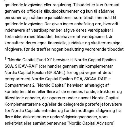
gældende lovgivning eller regulering. Tilbuddet er kun fremsat
gennem de officielle tilbudsdokumenter og kun til sådanne
personer og i sådanne jurisdiktioner, som tilladt i henhold til
gældende lovgivning. Der gives ingen anbefaling om, hvorvidt
indehavere af værdipapirer bør afgive deres værdipapirer i
forbindelse med tilbuddet. Indehavere af værdipapirer bør
konsultere deres egne finansielle, juridiske og skattemæssige
rådgivere, før de træffer nogen beslutning vedrørende tilbuddet.
1
"Nordic Capital Fund XI" henviser til Nordic Capital Epsilon
SCA, SICAV-RAIF (der handler gennem sin komplementar
Nordic Capital Epsilon GP SARL) for og på vegne af dets
compartment Nordic Capital Epsilon SCA, SICAV-RAIF –
Compartment 2. "Nordic Capital" henviser, afhængigt af
konteksten, til én eller flere af de enheder, fonde, strukturer og
tilknyttede enheder, der opererer under navnet Nordic Capital.
Komplementarerne og/eller de delegerede porteføljeforvaltere
for Nordic Capitals enheder og fonde modtager rådgivning fra
flere ikke-diskretionære underrådgivningsenheder, som
enkeltvist eller samlet benævnes "Nordic Capital Advisors".