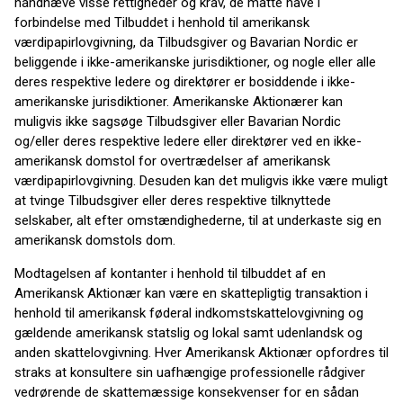
håndhæve visse rettigheder og krav, de måtte have i
forbindelse med Tilbuddet i henhold til amerikansk
værdipapirlovgivning, da Tilbudsgiver og Bavarian Nordic er
beliggende i ikke-amerikanske jurisdiktioner, og nogle eller alle
deres respektive ledere og direktører er bosiddende i ikke-
amerikanske jurisdiktioner. Amerikanske Aktionærer kan
muligvis ikke sagsøge Tilbudsgiver eller Bavarian Nordic
og/eller deres respektive ledere eller direktører ved en ikke-
amerikansk domstol for overtrædelser af amerikansk
værdipapirlovgivning. Desuden kan det muligvis ikke være muligt
at tvinge Tilbudsgiver eller deres respektive tilknyttede
selskaber, alt efter omstændighederne, til at underkaste sig en
amerikansk domstols dom.
Modtagelsen af kontanter i henhold til tilbuddet af en
Amerikansk Aktionær kan være en skattepligtig transaktion i
henhold til amerikansk føderal indkomstskattelovgivning og
gældende amerikansk statslig og lokal samt udenlandsk og
anden skattelovgivning. Hver Amerikansk Aktionær opfordres til
straks at konsultere sin uafhængige professionelle rådgiver
vedrørende de skattemæssige konsekvenser for en sådan