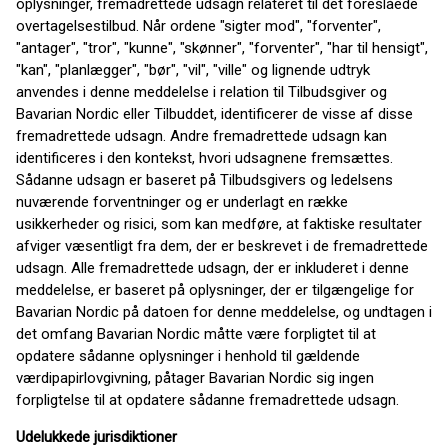
oplysninger, fremadrettede udsagn relateret til det foreslåede
overtagelsestilbud. Når ordene "sigter mod", "forventer",
"antager", "tror", "kunne", "skønner", "forventer", "har til hensigt",
"kan", "planlægger", "bør", "vil", "ville" og lignende udtryk
anvendes i denne meddelelse i relation til Tilbudsgiver og
Bavarian Nordic eller Tilbuddet, identificerer de visse af disse
fremadrettede udsagn. Andre fremadrettede udsagn kan
identificeres i den kontekst, hvori udsagnene fremsættes.
Sådanne udsagn er baseret på Tilbudsgivers og ledelsens
nuværende forventninger og er underlagt en række
usikkerheder og risici, som kan medføre, at faktiske resultater
afviger væsentligt fra dem, der er beskrevet i de fremadrettede
udsagn. Alle fremadrettede udsagn, der er inkluderet i denne
meddelelse, er baseret på oplysninger, der er tilgængelige for
Bavarian Nordic på datoen for denne meddelelse, og undtagen i
det omfang Bavarian Nordic måtte være forpligtet til at
opdatere sådanne oplysninger i henhold til gældende
værdipapirlovgivning, påtager Bavarian Nordic sig ingen
forpligtelse til at opdatere sådanne fremadrettede udsagn.
Udelukkede jurisdiktioner