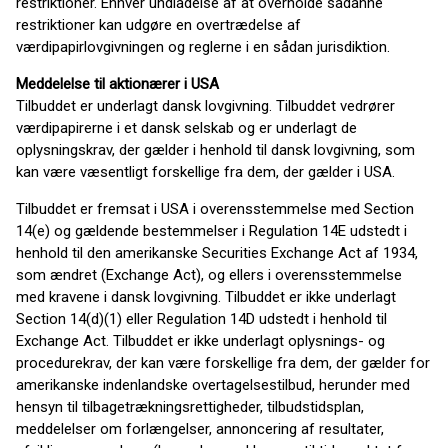
restriktioner. Enhver undladelse af at overholde sådanne
restriktioner kan udgøre en overtrædelse af
værdipapirlovgivningen og reglerne i en sådan jurisdiktion.
Meddelelse til aktionærer i USA
Tilbuddet er underlagt dansk lovgivning. Tilbuddet vedrører
værdipapirerne i et dansk selskab og er underlagt de
oplysningskrav, der gælder i henhold til dansk lovgivning, som
kan være væsentligt forskellige fra dem, der gælder i USA.
Tilbuddet er fremsat i USA i overensstemmelse med Section
14(e) og gældende bestemmelser i Regulation 14E udstedt i
henhold til den amerikanske Securities Exchange Act af 1934,
som ændret (Exchange Act), og ellers i overensstemmelse
med kravene i dansk lovgivning. Tilbuddet er ikke underlagt
Section 14(d)(1) eller Regulation 14D udstedt i henhold til
Exchange Act. Tilbuddet er ikke underlagt oplysnings- og
procedurekrav, der kan være forskellige fra dem, der gælder for
amerikanske indenlandske overtagelsestilbud, herunder med
hensyn til tilbagetrækningsrettigheder, tilbudstidsplan,
meddelelser om forlængelser, annoncering af resultater,