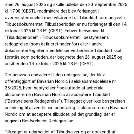
med 26. august 2025 og skulle udløbe den 30. september 2025
kl. 17:00 (CEST), medmindre det blev forlænget i
overensstemmelse med vilkårene for Tilbuddet som angivet i
Tilbudsdokumentet. Tilbudsperioden er nu forlænget til den 14.
oktober 2025 kl. 23:59 (CEST). Enhver henvisning til
"Tilbudsperioden" i Tilbudsdokumentet, i bestyrelsens
redegørelse (som defineret nedenfor) eller i andre
dokumenter/og eller meddelelser vedrørende Tilbuddet skal
forstås som perioden, der begyndte den 26. august 2025 og
udløber den 14. oktober 2025 kl. 23:59 (CEST).
Der henvises endvidere til den redegørelse, der blev
offentliggjort af Bavarian Nordic i selskabsmeddelelse nr.
2
25/2025, hvori bestyrelsen
besluttede at anbefale
aktionærerne i Bavarian Nordic at acceptere Tilbuddet
("Bestyrelsens Redegørelse"). Tillægget giver ikke bestyrelsen
anledning til at ændre sin anbefaling til aktionærerne i Bavarian
Nordic om at acceptere tilbuddet, på det grundlag, der er
angivet i Bestyrelsens Redegørelse.
Tillægget er udarbejdet af Tilbudsgiver og er godkendt af