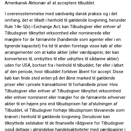
Amerikansk Aktionær af at acceptere tilbuddet.
I overensstemmelse med sædvanlig dansk praksis og i det
omfang, det er tilladt i henhold til gældende lovgivning, herunder
Rule 14e-5(b) i Exchange Act, kan Tilbudsgiver eller enhver af
Tilbudsgiver tilknyttet virksomhed eller nominerede eller
mæglere for de førnævnte (handlende som agenter eller i en
lignende kapacitet) fra tid til anden foretage visse køb af eller
arrangementer om at købe aktier (eller værdipapirer, der kan
konverteres til, ombyttes til eller udnyttes til sådanne aktier)
uden for USA, bortset fra i henhold til tilbuddet, før eller i løbet
af den periode, hvor tilbuddet forbliver åbent for accept. Disse
køb kan finde sted enten på det åbne marked til gældende
priser eller i private transaktioner til forhandlede priser. Hvis
Tilbudsgiver eller enhver af Tilbudsgiver tilknyttet virksomhed
eller enhver nomineret eller mægler for de førnævnte erhverver
aktier til en højere pris end tilbudsprisen før afslutningen af
Tilbuddet, vil Tilbudsgiver forhøje tilbudsprisen tilsvarende som
krævet i henhold til gældende lovgivning. Derudover kan
tilknyttede selskaber til de finansielle rådgivere for Tilbudsgiver
også deltage i almindelige handelsaktiviteter med værdipapirer i