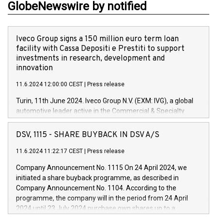
GlobeNewswire by notified
Iveco Group signs a 150 million euro term loan
facility with Cassa Depositi e Prestiti to support
investments in research, development and
innovation
11.6.2024 12:00:00 CEST
|
Press release
Turin, 11th June 2024. Iveco Group N.V. (EXM: IVG), a global
automotive leader active in the Commercial & Specialty
Vehicles, Powertrain and related Financial Services arenas,
has successfully signed a term loan facility of 150 million
DSV, 1115 - SHARE BUYBACK IN DSV A/S
euros with Cassa Depositi e Prestiti (CDP), for the creation of
new projects in Italy dedicated to research, development and
11.6.2024 11:22:17 CEST
|
Press release
innovation. In detail, through the resources made available
Company Announcement No. 1115 On 24 April 2024, we
by CDP, Iveco Group will develop innovative technologies and
initiated a share buyback programme, as described in
architectures in the field of electric propulsion and further
Company Announcement No. 1104. According to the
develop solutions for autonomous driving, digitalisation and
programme, the company will in the period from 24 April
vehicle connectivity aimed at increasing efficiency, safety,
2024 until 23 July 2024 purchase own shares up to a
driving comfort and productivity. The financed investments,