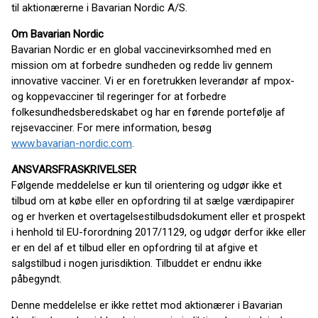
til aktionærerne i Bavarian Nordic A/S.
Om Bavarian Nordic
Bavarian Nordic er en global vaccinevirksomhed med en
mission om at forbedre sundheden og redde liv gennem
innovative vacciner. Vi er en foretrukken leverandør af mpox-
og koppevacciner til regeringer for at forbedre
folkesundhedsberedskabet og har en førende portefølje af
rejsevacciner. For mere information, besøg
www.bavarian-nordic.com
.
ANSVARSFRASKRIVELSER
Følgende meddelelse er kun til orientering og udgør ikke et
tilbud om at købe eller en opfordring til at sælge værdipapirer
og er hverken et overtagelsestilbudsdokument eller et prospekt
i henhold til EU-forordning 2017/1129, og udgør derfor ikke eller
er en del af et tilbud eller en opfordring til at afgive et
salgstilbud i nogen jurisdiktion. Tilbuddet er endnu ikke
påbegyndt.
Denne meddelelse er ikke rettet mod aktionærer i Bavarian