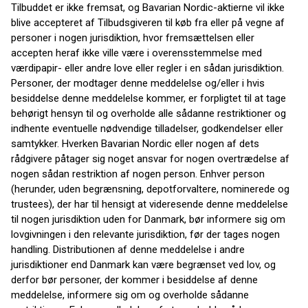
Tilbuddet er ikke fremsat, og Bavarian Nordic-aktierne vil ikke
blive accepteret af Tilbudsgiveren til køb fra eller på vegne af
personer i nogen jurisdiktion, hvor fremsættelsen eller
accepten heraf ikke ville være i overensstemmelse med
værdipapir- eller andre love eller regler i en sådan jurisdiktion.
Personer, der modtager denne meddelelse og/eller i hvis
besiddelse denne meddelelse kommer, er forpligtet til at tage
behørigt hensyn til og overholde alle sådanne restriktioner og
indhente eventuelle nødvendige tilladelser, godkendelser eller
samtykker. Hverken Bavarian Nordic eller nogen af dets
rådgivere påtager sig noget ansvar for nogen overtrædelse af
nogen sådan restriktion af nogen person. Enhver person
(herunder, uden begrænsning, depotforvaltere, nominerede og
trustees), der har til hensigt at videresende denne meddelelse
til nogen jurisdiktion uden for Danmark, bør informere sig om
lovgivningen i den relevante jurisdiktion, før der tages nogen
handling. Distributionen af denne meddelelse i andre
jurisdiktioner end Danmark kan være begrænset ved lov, og
derfor bør personer, der kommer i besiddelse af denne
meddelelse, informere sig om og overholde sådanne