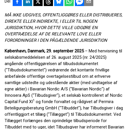
Del
MÅ IKKE UDGIVES, OFFENTLIGGØRES ELLER DISTRIBUERES,
DIREKTE ELLER INDIREKTE, I ELLER TIL NOGEN
JURISDIKTION, HVOR DETTE VILLE UDGØRE EN
OVERTRÆDELSE AF DE RELEVANTE LOVE ELLER
FORORDNINGER I DEN PÅGÆLDENDE JURISDIKTION
København, Danmark, 29. september 2025
– Med henvisning til
selskabsmeddelelsen af 26. august 2025 (nr. 24/2025)
angående offentliggørelsen af tilbudsdokumentet
("Tilbudsdokumentet") vedrørende det kontante frivillige
anbefalede offentlige overtagelsestilbud om at erhverve
samtlige udstedte og udestående aktier (med undtagelse af
egne aktier) i Bavarian Nordic A/S ("Bavarian Nordic") af
Innosera ApS ("Tilbudsgiver"), et selskab kontrolleret af Nordic
1
Capital Fund XI
og fonde forvaltet og rådgivet af Permira
Beteiligungsberatung GmbH ("Tilbuddet"), har Tilbudsgiver i dag
offentliggjort et tillæg ("Tillægget") til Tilbudsdokumentet. Ved
Tillægget forlænges den oprindelige tilbudsperiode for
Tilbuddet med to uger, idet Tilbudsgiver har informeret Bavarian