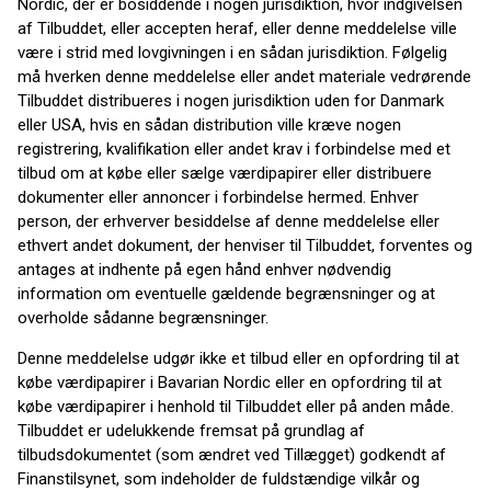
Nordic, der er bosiddende i nogen jurisdiktion, hvor indgivelsen
af Tilbuddet, eller accepten heraf, eller denne meddelelse ville
være i strid med lovgivningen i en sådan jurisdiktion. Følgelig
må hverken denne meddelelse eller andet materiale vedrørende
Tilbuddet distribueres i nogen jurisdiktion uden for Danmark
eller USA, hvis en sådan distribution ville kræve nogen
registrering, kvalifikation eller andet krav i forbindelse med et
tilbud om at købe eller sælge værdipapirer eller distribuere
dokumenter eller annoncer i forbindelse hermed. Enhver
person, der erhverver besiddelse af denne meddelelse eller
ethvert andet dokument, der henviser til Tilbuddet, forventes og
antages at indhente på egen hånd enhver nødvendig
information om eventuelle gældende begrænsninger og at
overholde sådanne begrænsninger.
Denne meddelelse udgør ikke et tilbud eller en opfordring til at
købe værdipapirer i Bavarian Nordic eller en opfordring til at
købe værdipapirer i henhold til Tilbuddet eller på anden måde.
Tilbuddet er udelukkende fremsat på grundlag af
tilbudsdokumentet (som ændret ved Tillægget) godkendt af
Finanstilsynet, som indeholder de fuldstændige vilkår og