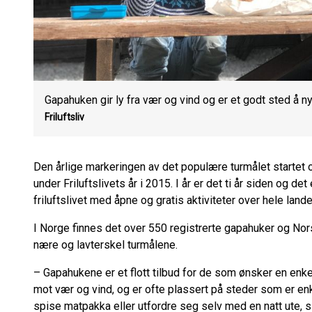
Gapahuken gir ly fra vær og vind og er et godt sted å n
Friluftsliv
Den årlige markeringen av det populære turmålet startet
under Friluftslivets år i 2015. I år er det ti år siden og det 
friluftslivet med åpne og gratis aktiviteter over hele land
I Norge finnes det over 550 registrerte gapahuker og Nors
nære og lavterskel turmålene.
– Gapahukene er et flott tilbud for de som ønsker en enkel
mot vær og vind, og er ofte plassert på steder som er enk
spise matpakka eller utfordre seg selv med en natt ute, s