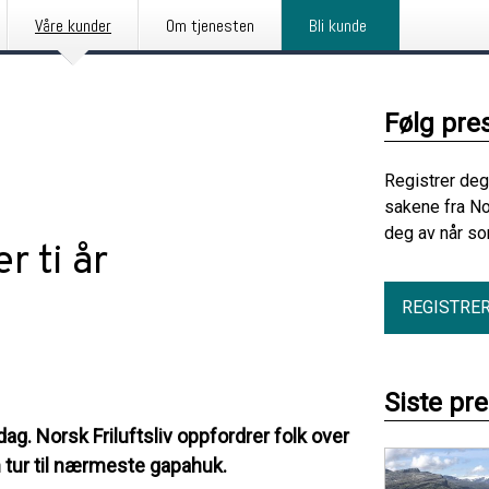
Våre kunder
Om tjenesten
Bli kunde
Følg pre
Registrer deg
sakene fra No
deg av når so
r ti år
REGISTRE
Siste pre
. Norsk Friluftsliv oppfordrer folk over
en tur til nærmeste gapahuk.