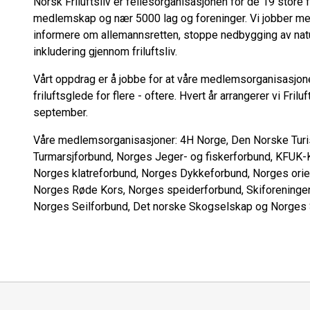
Norsk Friluftsliv er fellesorganisasjonen for de 19 store 
medlemskap og nær 5000 lag og foreninger. Vi jobber med 
informere om allemannsretten, stoppe nedbygging av nature
inkludering gjennom friluftsliv.
Vårt oppdrag er å jobbe for at våre medlemsorganisasjoner e
friluftsglede for flere - oftere. Hvert år arrangerer vi Frilu
september.
Våre medlemsorganisasjoner: 4H Norge, Den Norske Turi
Turmarsjforbund, Norges Jeger- og fiskerforbund, KFUK-
Norges klatreforbund, Norges Dykkeforbund, Norges orie
Norges Røde Kors, Norges speiderforbund, Skiforeningen,
Norges Seilforbund, Det norske Skogselskap og Norges 