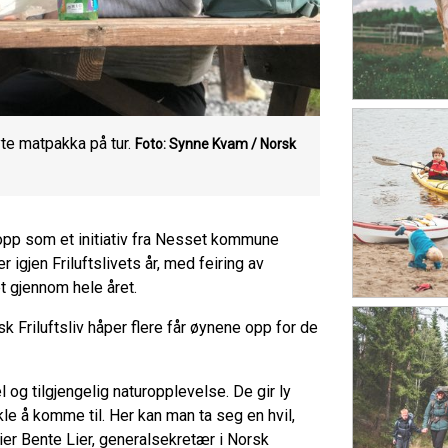
yte matpakka på tur.
Foto: Synne Kvam / Norsk
 opp som et initiativ fra Nesset kommune
er igjen Friluftslivets år, med feiring av
et gjennom hele året.
k Friluftsliv håper flere får øynene opp for de
 og tilgjengelig naturopplevelse. De gir ly
le å komme til. Her kan man ta seg en hvil,
ier Bente Lier, generalsekretær i Norsk