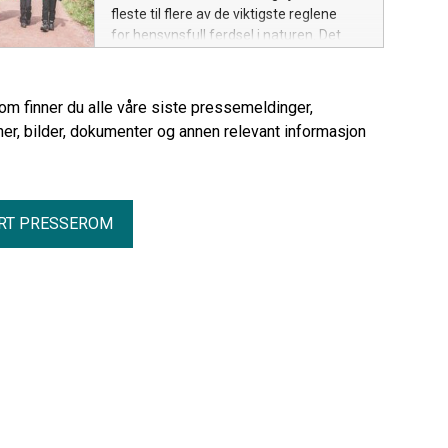
fleste til flere av de viktigste reglene
for hensynsfull ferdsel i naturen. Det
viser nye tall fra Ipsos.
rom finner du alle våre siste pressemeldinger,
er, bilder, dokumenter og annen relevant informasjon
RT PRESSEROM