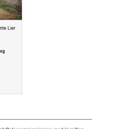
nte Lier
erg