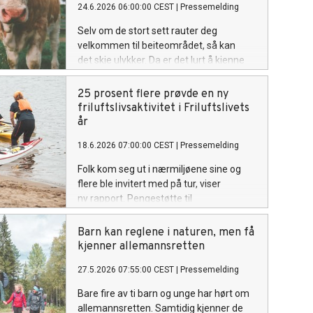
24.6.2026 06:00:00 CEST
|
Pressemelding
Selv om de stort sett rauter deg
velkommen til beiteområdet, så kan
det skje ulykker. Da er det lurt å kjenne
til kuvettreglene før du legger ut på tur.
25 prosent flere prøvde en ny
friluftslivsaktivitet i Friluftslivets
år
18.6.2026 07:00:00 CEST
|
Pressemelding
Folk kom seg ut i nærmiljøene sine og
flere ble invitert med på tur, viser
ny rapport. Pengestøtte til
organisasjonene var viktig for å få det til.
Barn kan reglene i naturen, men få
kjenner allemannsretten
27.5.2026 07:55:00 CEST
|
Pressemelding
Bare fire av ti barn og unge har hørt om
allemannsretten. Samtidig kjenner de