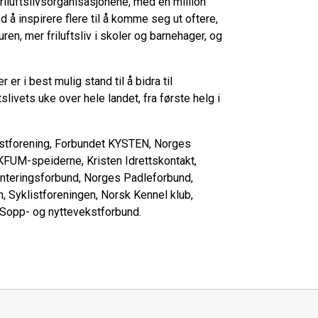
friluftslivsorganisasjonene, med én million
å inspirere flere til å komme seg ut oftere,
n, mer friluftsliv i skoler og barnehager, og
r i best mulig stand til å bidra til
ftslivets uke over hele landet, fra første helg i
stforening, Forbundet KYSTEN, Norges
KFUM-speiderne, Kristen Idrettskontakt,
nteringsforbund, Norges Padleforbund,
 Syklistforeningen, Norsk Kennel klub,
Sopp- og nyttevekstforbund.