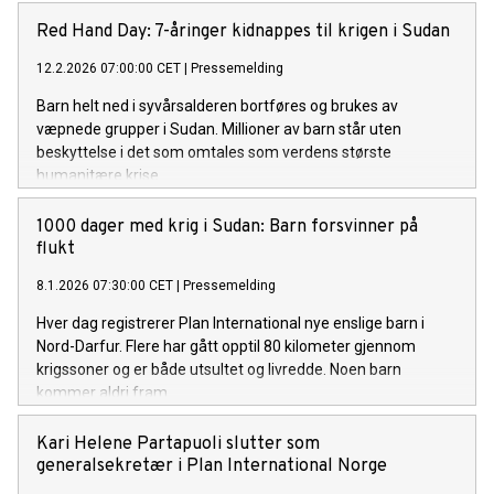
Red Hand Day: 7-åringer kidnappes til krigen i Sudan
12.2.2026 07:00:00 CET
|
Pressemelding
Barn helt ned i syvårsalderen bortføres og brukes av
væpnede grupper i Sudan. Millioner av barn står uten
beskyttelse i det som omtales som verdens største
humanitære krise.
1000 dager med krig i Sudan: Barn forsvinner på
flukt
8.1.2026 07:30:00 CET
|
Pressemelding
Hver dag registrerer Plan International nye enslige barn i
Nord-Darfur. Flere har gått opptil 80 kilometer gjennom
krigssoner og er både utsultet og livredde. Noen barn
kommer aldri fram.
Kari Helene Partapuoli slutter som
generalsekretær i Plan International Norge