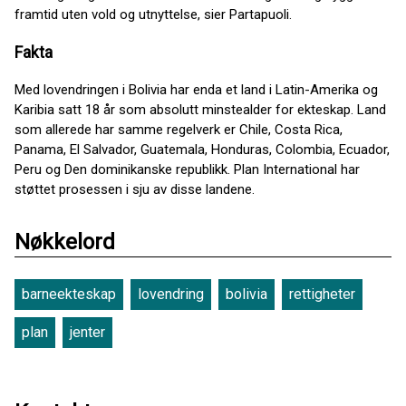
framtid uten vold og utnyttelse, sier Partapuoli.
Fakta
Med lovendringen i Bolivia har enda et land i Latin-Amerika og
Karibia satt 18 år som absolutt minstealder for ekteskap. Land
som allerede har samme regelverk er Chile, Costa Rica,
Panama, El Salvador, Guatemala, Honduras, Colombia, Ecuador,
Peru og Den dominikanske republikk. Plan International har
støttet prosessen i sju av disse landene.
Nøkkelord
barneekteskap
lovendring
bolivia
rettigheter
plan
jenter