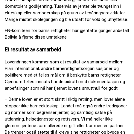
domstolers godkjenning. Tusenvis av jenter ble tvunget inn i
ekteskap eller samboerskap på grunn av tenåringsgraviditeter.
Mange mistet skolegangen og ble utsatt for vold og utnyttelse.
FN-komiteen for barns rettigheter har gjentatte ganger anbefalt
Bolivia å fjerne disse unntakene.
Et resultat av samarbeid
Lovendringen kommer som et resultat av samarbeid mellom
Plan International, andre barnerettighetsorganisasjoner og
politikere med et felles mål om å beskytte barns rettigheter.
Gjennom felles innsats har de bidratt med dokumentasjon og
anbefalinger som nå har fjernet lovens smutthull for godt.
– Denne loven er et stort skritt i riktig retning, men lover alene
stopper ikke barneekteskap. Landet må også endre tradisjoner
og normer som begrenser jenter, og samtidig satse på
utdanning, helsetjenester og rettsvern. Vi må heller ikke
glemme jentene som allerede er gift eller bor med en partner.
De trenger også støtte til å kreve sine rettigheter og bygge en