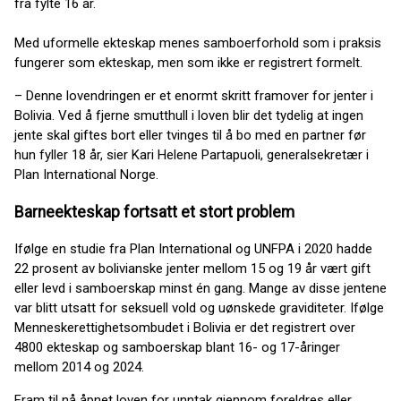
fra fylte 16 år.
Med uformelle ekteskap menes samboerforhold som i praksis
fungerer som ekteskap, men som ikke er registrert formelt.
– Denne lovendringen er et enormt skritt framover for jenter i
Bolivia. Ved å fjerne smutthull i loven blir det tydelig at ingen
jente skal giftes bort eller tvinges til å bo med en partner før
hun fyller 18 år, sier Kari Helene Partapuoli, generalsekretær i
Plan International Norge.
Barneekteskap fortsatt et stort problem
Ifølge en studie fra Plan International og UNFPA i 2020 hadde
22 prosent av bolivianske jenter mellom 15 og 19 år vært gift
eller levd i samboerskap minst én gang. Mange av disse jentene
var blitt utsatt for seksuell vold og uønskede graviditeter. Ifølge
Menneskerettighetsombudet i Bolivia er det registrert over
4800 ekteskap og samboerskap blant 16- og 17-åringer
mellom 2014 og 2024.
Fram til nå åpnet loven for unntak gjennom foreldres eller