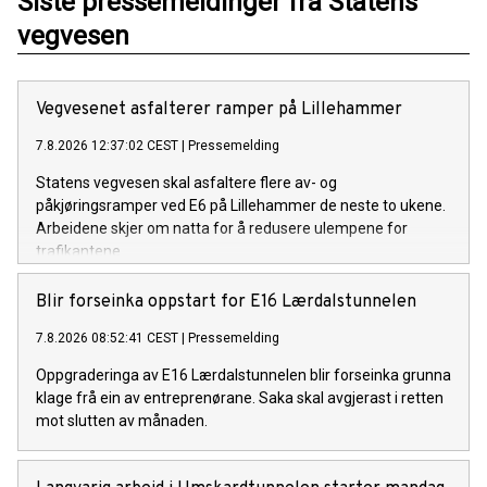
Siste pressemeldinger fra Statens
vegvesen
Vegvesenet asfalterer ramper på Lillehammer
7.8.2026 12:37:02 CEST
|
Pressemelding
Statens vegvesen skal asfaltere flere av- og
påkjøringsramper ved E6 på Lillehammer de neste to ukene.
Arbeidene skjer om natta for å redusere ulempene for
trafikantene.
Blir forseinka oppstart for E16 Lærdalstunnelen
7.8.2026 08:52:41 CEST
|
Pressemelding
Oppgraderinga av E16 Lærdalstunnelen blir forseinka grunna
klage frå ein av entreprenørane. Saka skal avgjerast i retten
mot slutten av månaden.