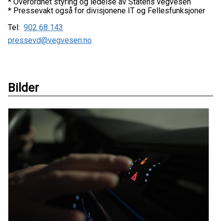
* Overordnet styring og ledelse av Statens vegvesen
* Pressevakt også for divisjonene IT og Fellesfunksjoner
Tel:
902 68 143
pressevd@vegvesen.no
Bilder