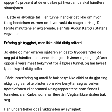
oppgir 45 prosent at de er usikre på hvordan de skal håndtere
situasjonen.
– Dette er alvorlige tall! I en tunnel handler det ikke om hvor
farlig hendelsen er, men om hvor raskt du reagerer riktig. De
første minuttene er avgjørende, sier Nils Audun Karbø i Statens
vegvesen.
Erfaring gir trygghet, men ikke alltid riktig adferd
Jo eldre og mer erfaren sjåføren er, desto tryggere føler de
seg på å håndtere en tunnelsituasjon. Kvinner og unge sjåfører
oppgir å være mest bekymret for å kjøre i tunnel, og har lavest
kjennskap til riktig adferd.
-Både livserfaring og antall år bak betyr ikke alltid at du gjør ting
riktig. Jeg ser ofte bilister som ikke benytter seg av verken
nødtelefonen eller brannslukningsapparatene som finnes i
tunnelen, sier Karbø, som har flere år i Vegtrafikksentralen bak
seg.
Han understreker også viktigheten av synlighet: