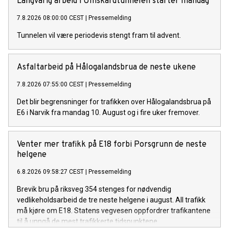
Langvarig arbeid i Umskardtunnelen starter mandag
7.8.2026 08:00:00 CEST
|
Pressemelding
Tunnelen vil være periodevis stengt fram til advent.
Asfaltarbeid på Hålogalandsbrua de neste ukene
7.8.2026 07:55:00 CEST
|
Pressemelding
Det blir begrensninger for trafikken over Hålogalandsbrua på
E6 i Narvik fra mandag 10. August og i fire uker fremover.
Venter mer trafikk på E18 forbi Porsgrunn de neste
helgene
6.8.2026 09:58:27 CEST
|
Pressemelding
Brevik bru på riksveg 354 stenges for nødvendig
vedlikeholdsarbeid de tre neste helgene i august. All trafikk
må kjøre om E18. Statens vegvesen oppfordrer trafikantene
til å unngå de mest trafikkerte tidspunktene.