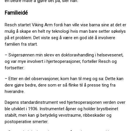
en bedre måte å gjøre det på, sier han.
Familieidé
Resch startet Viking Arm fordi han ville vise barna sine at det er
mulig å skape en helt ny teknologi hvis man bare setter søkelys
på et problem. Det viste seg å være en god idé å involvere
familien fra start.
– Svigersønnen min skrev en doktoravhandling i helsevesenet,
og var mye involvert i hjerteoperasjoner, forteller Resch og
fortsetter:
– Etter en del observasjoner, kom han til meg og sa: Dette kan
dere gjøre bedre, dere som er så flinke til å presse ting fra
hverandre.
Dagens standardinstrument ved hjerteoperasjonen verden over
ble utviklet i 1936. Instrumentet åpner og holder brystbeinet
stabilt, men kan gi betydelig vevstraume, ribbeskader og
postoperative smerter.