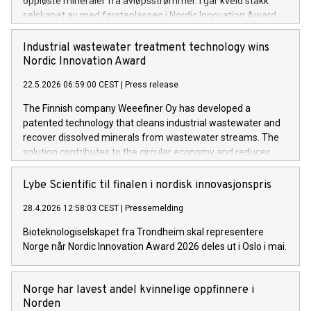
oppløste mineraler fra avløpsstrømmer. I går kveld stakk
selskapet av med førsteplassen i Nordic Innovation Award.
Industrial wastewater treatment technology wins
Nordic Innovation Award
22.5.2026 06:59:00 CEST
|
Press release
The Finnish company Weeefiner Oy has developed a
patented technology that cleans industrial wastewater and
recover dissolved minerals from wastewater streams. The
solution contributes to the circular economy and reduces
waste, lowers emissions and transform waste streams to
valuable resources. Last night the company took home the
Lybe Scientific til finalen i nordisk innovasjonspris
first place in this year's Nordic Innovation Award.
28.4.2026 12:58:03 CEST
|
Pressemelding
Bioteknologiselskapet fra Trondheim skal representere
Norge når Nordic Innovation Award 2026 deles ut i Oslo i mai.
Norge har lavest andel kvinnelige oppfinnere i
Norden