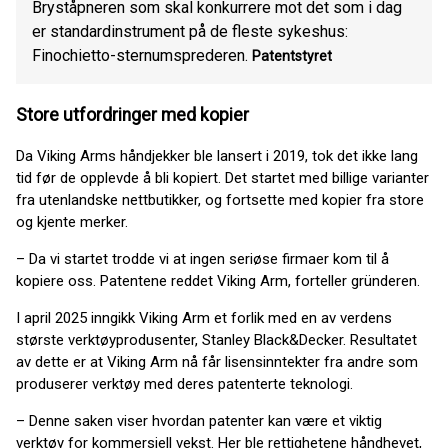
Bryståpneren som skal konkurrere mot det som i dag
er standardinstrument på de fleste sykeshus:
Finochietto-sternumsprederen.
Patentstyret
Store utfordringer med kopier
Da Viking Arms håndjekker ble lansert i 2019, tok det ikke lang
tid før de opplevde å bli kopiert. Det startet med billige varianter
fra utenlandske nettbutikker, og fortsette med kopier fra store
og kjente merker.
– Da vi startet trodde vi at ingen seriøse firmaer kom til å
kopiere oss. Patentene reddet Viking Arm, forteller gründeren.
I april 2025 inngikk Viking Arm et forlik med en av verdens
største verktøyprodusenter, Stanley Black&Decker. Resultatet
av dette er at Viking Arm nå får lisensinntekter fra andre som
produserer verktøy med deres patenterte teknologi.
– Denne saken viser hvordan patenter kan være et viktig
verktøy for kommersiell vekst. Her ble rettighetene håndhevet,