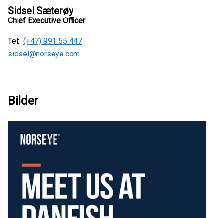
Sidsel Sæterøy
Chief Executive Officer
Tel:
(+47) 991 55 447
sidsel@norseye.com
Bilder