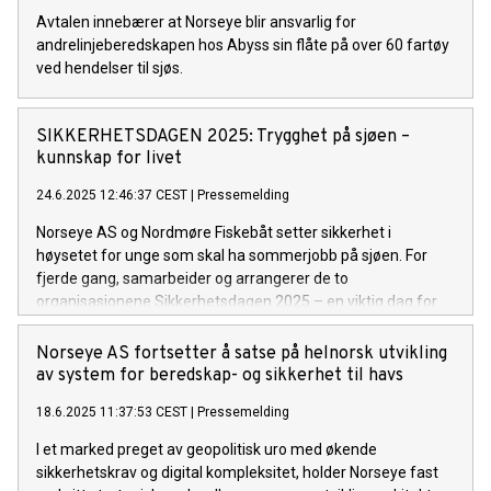
Avtalen innebærer at Norseye blir ansvarlig for
andrelinjeberedskapen hos Abyss sin flåte på over 60 fartøy
ved hendelser til sjøs.
SIKKERHETSDAGEN 2025: Trygghet på sjøen –
kunnskap for livet
24.6.2025 12:46:37 CEST
|
Pressemelding
Norseye AS og Nordmøre Fiskebåt setter sikkerhet i
høysetet for unge som skal ha sommerjobb på sjøen. For
fjerde gang, samarbeider og arrangerer de to
organisasjonene Sikkerhetsdagen 2025 – en viktig dag for
ungdom mellom 12 og 25 år som deltar i
Ungdomsfiskeordningen i Møre og Romsdal og skal prøve
Norseye AS fortsetter å satse på helnorsk utvikling
seg som fisker.
av system for beredskap- og sikkerhet til havs
18.6.2025 11:37:53 CEST
|
Pressemelding
I et marked preget av geopolitisk uro med økende
sikkerhetskrav og digital kompleksitet, holder Norseye fast