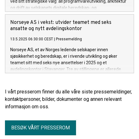
ved sitt strategiske valg: all programvareutvikling, arkitektur
og drift av selskapets digitale beredskap- og
sikkerhetsstyringssystem skjer med norske utviklere i Norge.
Selskapets toppmoderne havovervåkning- og
Norseye AS i vekst: utvider teamet med seks
beredskapssentral er døgnbemannet av personell med bred
ansatte og nytt avdelingskontor
maritim bakgrunn, og satt opp med digital sikkerhet i fokus.
13.5.2025 06:30:00 CEST
|
Pressemelding
Norseye AS, et av Norges ledende selskaper innen
sjøsikkerhet og beredskap, er i rivende utvikling og øker
teamet sitt med seks nye ansettelser i 2025 og et
avdelingskontor i Stavanger. Tre av stillingene er allerede
besatt, og nå søker Norseye ytterligere tre medarbeidere for
å dekke behovet og etterspørselen av selskapets tjenester
og produkter innen sikkerhet, beredskap, marine
I vårt presserom finner du alle våre siste pressemeldinger,
operasjoner og overvåkning til havs.
kontaktpersoner, bilder, dokumenter og annen relevant
informasjon om oss.
BESØK VÅRT PRESSEROM