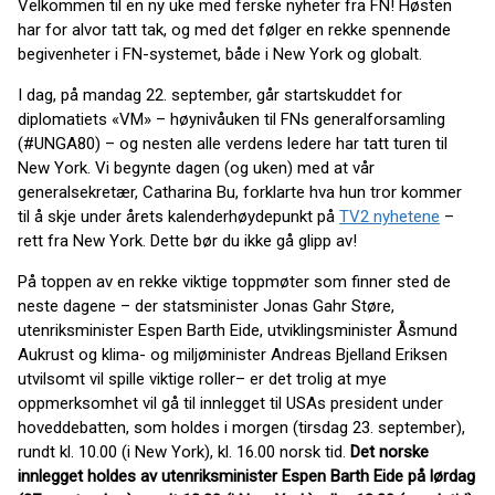
Velkommen til en ny uke med ferske nyheter fra FN! Høsten
har for alvor tatt tak, og med det følger en rekke spennende
begivenheter i FN-systemet, både i New York og globalt.
I dag, på mandag 22. september, går startskuddet for
diplomatiets «VM» – høynivåuken til FNs generalforsamling
(#UNGA80) – og nesten alle verdens ledere har tatt turen til
New York. Vi begynte dagen (og uken) med at vår
generalsekretær, Catharina Bu, forklarte hva hun tror kommer
til å skje under årets kalenderhøydepunkt på
TV2 nyhetene
–
rett fra New York. Dette bør du ikke gå glipp av!
På toppen av en rekke viktige toppmøter som finner sted de
neste dagene – der statsminister Jonas Gahr Støre,
utenriksminister Espen Barth Eide, utviklingsminister Åsmund
Aukrust og klima- og miljøminister Andreas Bjelland Eriksen
utvilsomt vil spille viktige roller– er det trolig at mye
oppmerksomhet vil gå til innlegget til USAs president under
hoveddebatten, som holdes i morgen (tirsdag 23. september),
rundt kl. 10.00 (i New York), kl. 16.00 norsk tid.
Det norske
innlegget holdes av utenriksminister Espen Barth Eide på lørdag