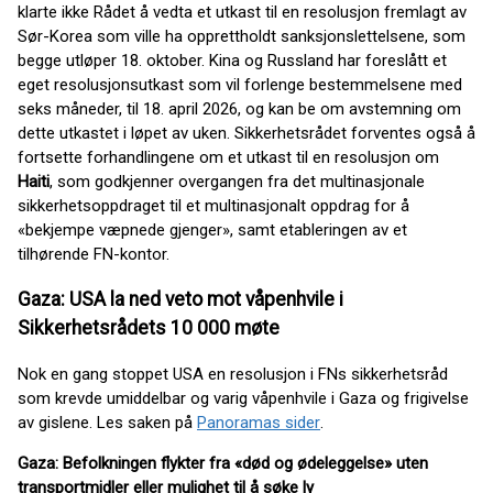
klarte ikke Rådet å vedta et utkast til en resolusjon fremlagt av
Sør-Korea som ville ha opprettholdt sanksjonslettelsene, som
begge utløper 18. oktober. Kina og Russland har foreslått et
eget resolusjonsutkast som vil forlenge bestemmelsene med
seks måneder, til 18. april 2026, og kan be om avstemning om
dette utkastet i løpet av uken. Sikkerhetsrådet forventes også å
fortsette forhandlingene om et utkast til en resolusjon om
Haiti
, som godkjenner overgangen fra det multinasjonale
sikkerhetsoppdraget til et multinasjonalt oppdrag for å
«bekjempe væpnede gjenger», samt etableringen av et
tilhørende FN-kontor.
Gaza: USA la ned veto mot våpenhvile i
Sikkerhetsrådets 10 000 møte
Nok en gang stoppet USA en resolusjon i FNs sikkerhetsråd
som krevde umiddelbar og varig våpenhvile i Gaza og frigivelse
av gislene. Les saken på
Panoramas sider
.
Gaza: Befolkningen flykter fra «død og ødeleggelse» uten
transportmidler eller mulighet til å søke ly