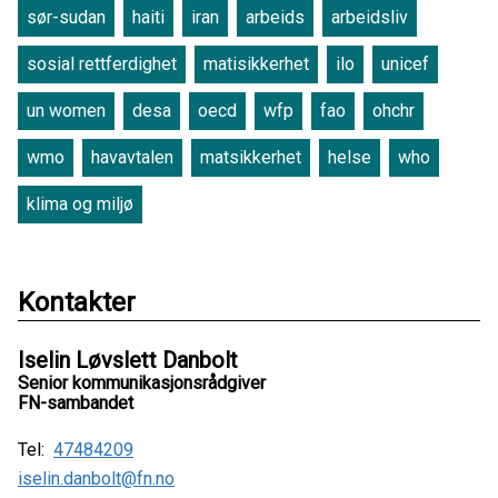
sør-sudan
haiti
iran
arbeids
arbeidsliv
sosial rettferdighet
matisikkerhet
ilo
unicef
un women
desa
oecd
wfp
fao
ohchr
wmo
havavtalen
matsikkerhet
helse
who
klima og miljø
Kontakter
Iselin Løvslett Danbolt
Senior kommunikasjonsrådgiver
FN-sambandet
Tel:
47484209
iselin.danbolt@fn.no