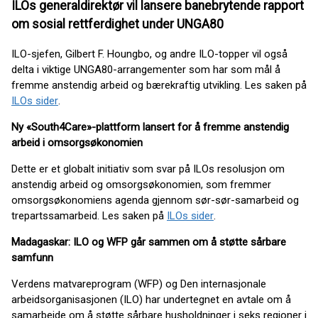
ILOs generaldirektør vil lansere banebrytende rapport
om sosial rettferdighet under UNGA80
ILO-sjefen, Gilbert F. Houngbo, og andre ILO-topper vil også
delta i viktige UNGA80-arrangementer som har som mål å
fremme anstendig arbeid og bærekraftig utvikling. Les saken på
ILOs sider
.
Ny «South4Care»-plattform lansert for å fremme anstendig
arbeid i omsorgsøkonomien
Dette er et globalt initiativ som svar på ILOs resolusjon om
anstendig arbeid og omsorgsøkonomien, som fremmer
omsorgsøkonomiens agenda gjennom sør-sør-samarbeid og
trepartssamarbeid. Les saken på
ILOs sider
.
Madagaskar: ILO og WFP går sammen om å støtte sårbare
samfunn
Verdens matvareprogram (WFP) og Den internasjonale
arbeidsorganisasjonen (ILO) har undertegnet en avtale om å
samarbeide om å støtte sårbare husholdninger i seks regioner i