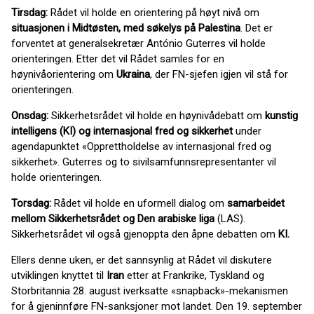
Tirsdag:
Rådet vil holde en orientering på høyt nivå om
situasjonen i Midtøsten, med søkelys på Palestina
. Det er
forventet at generalsekretær António Guterres vil holde
orienteringen. Etter det vil Rådet samles for en
høynivåorientering om
Ukraina
, der FN-sjefen igjen vil stå for
orienteringen.
Onsdag:
Sikkerhetsrådet vil holde en høynivådebatt om
kunstig
intelligens (KI) og internasjonal fred og sikkerhet
under
agendapunktet «Opprettholdelse av internasjonal fred og
sikkerhet». Guterres og to sivilsamfunnsrepresentanter vil
holde orienteringen.
Torsdag:
Rådet vil holde en uformell dialog om
samarbeidet
mellom Sikkerhetsrådet og Den arabiske liga
(LAS).
Sikkerhetsrådet vil også gjenoppta den åpne debatten om
KI.
Ellers denne uken, er det sannsynlig at Rådet vil diskutere
utviklingen knyttet til
Iran
etter at Frankrike, Tyskland og
Storbritannia 28. august iverksatte «snapback»-mekanismen
for å gjeninnføre FN-sanksjoner mot landet. Den 19. september