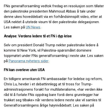
FNs generalforsamling vedtok fredag en resolusjon som tillater
den palestinske presidenten Mahmoud Abbas å tale under
denne ukes hoveddebatt via en forhåndsinnspilt video, etter at
USA nektet å utstede visum til den palestinske delegasjonen.
Les saken på
UN News
.
Analyse: Verdens ledere til et FN i dyp krise
Selv om president Donald Trump nekter palestinske ledere å
komme til New York, vil Palestina-spørsmålet dominere
toppmøtet under FNs generalforsamling i neste uke. Les saken
på
Panorama nyheters sider
.
FN kan overleve uten USA
En tidligere amerikansk FN-ambassadør for ledelse og reform,
Chris Lu, hevder i et debattinnlegg at til tross for Trump-
administrasjonens forakt for multilateralisme, «har verden ikke
råd til å forlate FNs oppdrag bare fordi dens grunnlegger har
trukket seg tilbake» når verdens ledere neste uke vil samles til
Generalforsamlingens årlige høynivådebatt. Les saken på