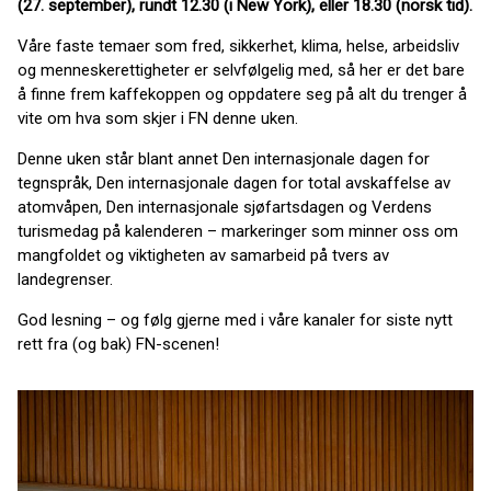
(27. september), rundt 12.30 (i New York), eller 18.30 (norsk tid).
Våre faste temaer som fred, sikkerhet, klima, helse, arbeidsliv
og menneskerettigheter er selvfølgelig med, så her er det bare
å finne frem kaffekoppen og oppdatere seg på alt du trenger å
vite om hva som skjer i FN denne uken.
Denne uken står blant annet Den internasjonale dagen for
tegnspråk, Den internasjonale dagen for total avskaffelse av
atomvåpen, Den internasjonale sjøfartsdagen og Verdens
turismedag på kalenderen – markeringer som minner oss om
mangfoldet og viktigheten av samarbeid på tvers av
landegrenser.
God lesning – og følg gjerne med i våre kanaler for siste nytt
rett fra (og bak) FN-scenen!