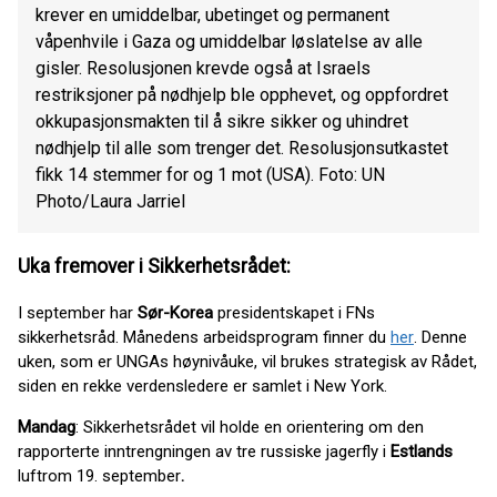
krever en umiddelbar, ubetinget og permanent
våpenhvile i Gaza og umiddelbar løslatelse av alle
gisler. Resolusjonen krevde også at Israels
restriksjoner på nødhjelp ble opphevet, og oppfordret
okkupasjonsmakten til å sikre sikker og uhindret
nødhjelp til alle som trenger det. Resolusjonsutkastet
fikk 14 stemmer for og 1 mot (USA). Foto: UN
Photo/Laura Jarriel
Uka fremover i Sikkerhetsrådet:
I september har
Sør-Korea
presidentskapet i FNs
sikkerhetsråd. Månedens arbeidsprogram finner du
her
. Denne
uken, som er UNGAs høynivåuke, vil brukes strategisk av Rådet,
siden en rekke verdensledere er samlet i New York.
Mandag
: Sikkerhetsrådet vil holde en orientering om den
rapporterte inntrengningen av tre russiske jagerfly i
Estlands
luftrom 19. september
.