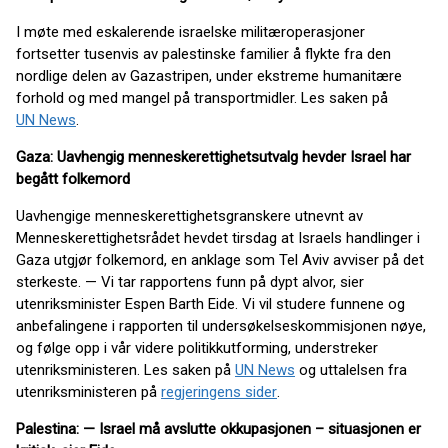
I møte med eskalerende israelske militæroperasjoner
fortsetter tusenvis av palestinske familier å flykte fra den
nordlige delen av Gazastripen, under ekstreme humanitære
forhold og med mangel på transportmidler. Les saken på
UN News
.
Gaza: Uavhengig menneskerettighetsutvalg hevder Israel har
begått folkemord
Uavhengige menneskerettighetsgranskere utnevnt av
Menneskerettighetsrådet hevdet tirsdag at Israels handlinger i
Gaza utgjør folkemord, en anklage som Tel Aviv avviser på det
sterkeste. — Vi tar rapportens funn på dypt alvor, sier
utenriksminister Espen Barth Eide. Vi vil studere funnene og
anbefalingene i rapporten til undersøkelseskommisjonen nøye,
og følge opp i vår videre politikkutforming, understreker
utenriksministeren. Les saken på
UN News
og uttalelsen fra
utenriksministeren på
regjeringens sider
.
Palestina: — Israel må avslutte okkupasjonen – situasjonen er