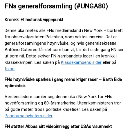
FNs generalforsamling (#UNGA80)
Kronikk: Et historisk vippepunkt
Denne uka møtes alle FNs medlemsland i New York – bortsett
fra observatørstaten Palestina, som nektes innreise. Det er
generalforsamlingens høynivåuke, og hvis generalsekretær
António Guterres får det som han vil, blir det siste gang FN ser
ut som nå. Dette skriver FN-sambandets leder i en kronikk i
Klassekampen. Les saken på
Klassekampens sider
eller på
fn.no
.
FNs høynivåuke sparkes i gang mens kriger raser – Barth Eide
optimistisk
Verdensledere samler seg denne uka i New York for FNs
hovedforsamling og 80-årsmarkering. Utenriksministeren tror
på gode møter, tross politiske krisetider. Les saken på
Panorama nyheters sider
.
FN støtter Abbas sitt videoinnlegg etter USAs visumnekt