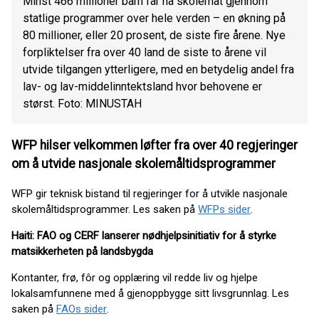
Minst 466 millioner barn får nå skolemat gjennom
statlige programmer over hele verden – en økning på
80 millioner, eller 20 prosent, de siste fire årene. Nye
forpliktelser fra over 40 land de siste to årene vil
utvide tilgangen ytterligere, med en betydelig andel fra
lav- og lav-middelinntektsland hvor behovene er
størst. Foto: MINUSTAH
WFP hilser velkommen løfter fra over 40 regjeringer
om å utvide nasjonale skolemåltidsprogrammer
WFP gir teknisk bistand til regjeringer for å utvikle nasjonale
skolemåltidsprogrammer. Les saken på
WFPs sider
.
Haiti: FAO og CERF lanserer nødhjelpsinitiativ for å styrke
matsikkerheten på landsbygda
Kontanter, frø, fôr og opplæring vil redde liv og hjelpe
lokalsamfunnene med å gjenoppbygge sitt livsgrunnlag. Les
saken på
FAOs sider
.