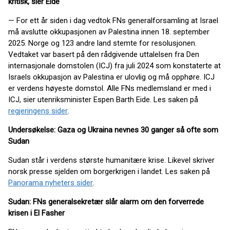
kritisk, sier Eide
— For ett år siden i dag vedtok FNs generalforsamling at Israel
må avslutte okkupasjonen av Palestina innen 18. september
2025. Norge og 123 andre land stemte for resolusjonen.
Vedtaket var basert på den rådgivende uttalelsen fra Den
internasjonale domstolen (ICJ) fra juli 2024 som konstaterte at
Israels okkupasjon av Palestina er ulovlig og må opphøre. ICJ
er verdens høyeste domstol. Alle FNs medlemsland er med i
ICJ, sier utenriksminister Espen Barth Eide. Les saken på
regjeringens sider
.
Undersøkelse: Gaza og Ukraina nevnes 30 ganger så ofte som
Sudan
Sudan står i verdens største humanitære krise. Likevel skriver
norsk presse sjelden om borgerkrigen i landet. Les saken på
Panorama nyheters sider
.
Sudan: FNs generalsekretær slår alarm om den forverrede
krisen i El Fasher