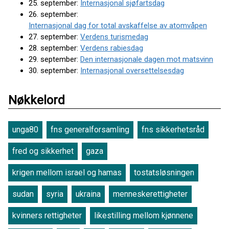
25. september:
Internasjonal sjøfartsdag
26. september:
Internasjonal dag for total avskaffelse av atomvåpen
27. september:
Verdens turismedag
28. september:
Verdens rabiesdag
29. september:
Den internasjonale dagen mot matsvinn
30. september:
Internasjonal oversettelsesdag
Nøkkelord
unga80
fns generalforsamling
fns sikkerhetsråd
fred og sikkerhet
gaza
krigen mellom israel og hamas
tostatsløsningen
sudan
syria
ukraina
menneskerettigheter
kvinners rettigheter
likestilling mellom kjønnene