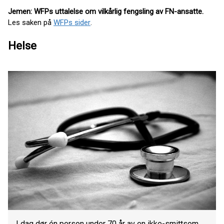
Jemen: WFPs uttalelse om vilkårlig fengsling av FN-ansatte.
Les saken på
WFPs sider
.
Helse
I dag dør én person under 70 år av en ikke-smittsom