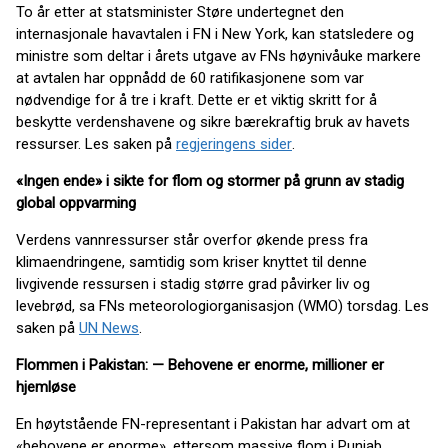
To år etter at statsminister Støre undertegnet den
internasjonale havavtalen i FN i New York, kan statsledere og
ministre som deltar i årets utgave av FNs høynivåuke markere
at avtalen har oppnådd de 60 ratifikasjonene som var
nødvendige for å tre i kraft. Dette er et viktig skritt for å
beskytte verdenshavene og sikre bærekraftig bruk av havets
ressurser. Les saken på
regjeringens sider
.
«Ingen ende» i sikte for flom og stormer på grunn av stadig
global oppvarming
Verdens vannressurser står overfor økende press fra
klimaendringene, samtidig som kriser knyttet til denne
livgivende ressursen i stadig større grad påvirker liv og
levebrød, sa FNs meteorologiorganisasjon (WMO) torsdag. Les
saken på
UN News
.
Flommen i Pakistan: — Behovene er enorme, millioner er
hjemløse
En høytstående FN-representant i Pakistan har advart om at
«behovene er enorme», ettersom massive flom i Punjab,