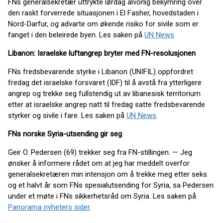
FNs generalsekretær uttrykte lørdag alvorlig bekymring over
den raskt forverrede situasjonen i El Fasher, hovedstaden i
Nord-Darfur, og advarte om økende risiko for sivile som er
fanget i den beleirede byen. Les saken på
UN News
Libanon: Israelske luftangrep bryter med FN-resolusjonen
FNs fredsbevarende styrke i Libanon (UNIFIL) oppfordret
fredag det israelske forsvaret (IDF) til å avstå fra ytterligere
angrep og trekke seg fullstendig ut av libanesisk territorium
etter at israelske angrep natt til fredag satte fredsbevarende
styrker og sivile i fare. Les saken på
UN News
.
FNs norske Syria-utsending gir seg
Geir O. Pedersen (69) trekker seg fra FN-stillingen. — Jeg
ønsker å informere rådet om at jeg har meddelt overfor
generalsekretæren min intensjon om å trekke meg etter seks
og et halvt år som FNs spesialutsending for Syria, sa Pedersen
under et møte i FNs sikkerhetsråd om Syria. Les saken på
Panorama nyheters sider
.