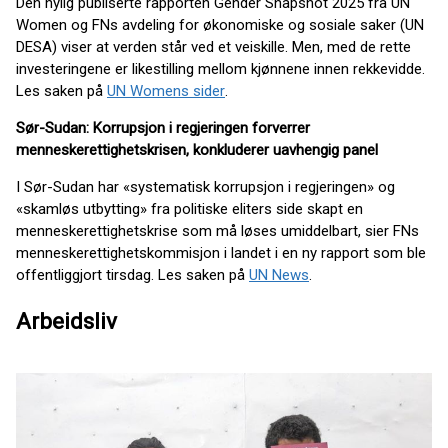
Den nylig publiserte rapporten Gender Snapshot 2025 fra UN
Women og FNs avdeling for økonomiske og sosiale saker (UN
DESA) viser at verden står ved et veiskille. Men, med de rette
investeringene er likestilling mellom kjønnene innen rekkevidde.
Les saken på
UN Womens sider
.
Sør-Sudan: Korrupsjon i regjeringen forverrer
menneskerettighetskrisen, konkluderer uavhengig panel
I Sør-Sudan har «systematisk korrupsjon i regjeringen» og
«skamløs utbytting» fra politiske eliters side skapt en
menneskerettighetskrise som må løses umiddelbart, sier FNs
menneskerettighetskommisjon i landet i en ny rapport som ble
offentliggjort tirsdag. Les saken på
UN News
.
Arbeidsliv