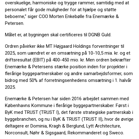
overskuelige, harmoniske og trygge rammer, samtidig med at
personalet får gode muligheder for at hjælpe og støtte
beboerne,” siger COO Morten Enkebølle fra Enemærke &
Petersen.
Målet er, at bygningen skal certificeres til DGNB Guld.
Ordren påvirker ikke MT Højgaard Holdings forventninger til
2025, som uændret er en omsætning på 10-10,5 mia. kr. og et
driftsresultat (EBIT) på 400-450 mio. kr. Men ordren bekræfter
Enemærke & Petersens stærke position inden for projekter i
flerårige byggepartnerskaber og andre samarbejdsformer, som
bidrog med 50% af forretningsenhedens omsætning i 1. halvår
2025.
Enemærke & Petersen har siden 2016 arbejdet sammen med
Københavns Kommune i flerårige byggepartnerskaber. Først i
ByK med TRUST (TRUST I), det første strategiske partnerskab i
byggebranchen, og nu i ByK & TRUST (TRUST II), hvor de øvrige
deltagere er Dominia, Kragh & Berglund, Lytt Architecture,
Norconsult, Nøhr & Sigsgaard, Rekommanderet og Sweco.