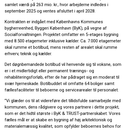
samlet værdi på 263 mio. kr., hvor arbejderne indledes i
september 2025 og ventes afsluttet i april 2028.
Kontrakten er indgået med Københavns Kommunes
bygherreenhed, Byggeri København (ByK), på vegne af
Socialforvaltningen. Projektet omfatter en 5-etages bygning
med 8.500 etagemeter inklusive kælder. Ca. 7.000 etagemeter
skal rumme et botilbud, mens resten af arealet skal rumme
erhverv, teknik og kælder.
Det døgnbemandede botilbud vil henvende sig til voksne, som
er i et midlertidigt eller permanent trænings- og
rehabiliteringsforløb, efter de har pådraget sig en moderat til
svær hjerneskade. Botilbuddet vil omfatte 64 boliger samt
fællesfaciliteter til beboerne og servicearealer til personalet.
”Vi glæder os til at videreføre det tillidsfulde samarbejde med
kommunen, dens rådgivere og vores partnere i dette projekt,
som er det hidtil største i ByK & TRUST-partnerskabet. Vores
fælles mål er at skabe en bygning af høj arkitektonisk og
materialemæssig kvalitet, som opfylder beboernes behov for