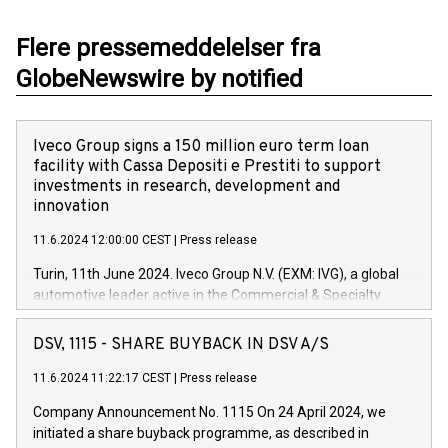
Flere pressemeddelelser fra
GlobeNewswire by notified
Iveco Group signs a 150 million euro term loan
facility with Cassa Depositi e Prestiti to support
investments in research, development and
innovation
11.6.2024 12:00:00 CEST
|
Press release
Turin, 11th June 2024. Iveco Group N.V. (EXM: IVG), a global
automotive leader active in the Commercial & Specialty
Vehicles, Powertrain and related Financial Services arenas,
has successfully signed a term loan facility of 150 million
DSV, 1115 - SHARE BUYBACK IN DSV A/S
euros with Cassa Depositi e Prestiti (CDP), for the creation of
new projects in Italy dedicated to research, development and
11.6.2024 11:22:17 CEST
|
Press release
innovation. In detail, through the resources made available
Company Announcement No. 1115 On 24 April 2024, we
by CDP, Iveco Group will develop innovative technologies and
initiated a share buyback programme, as described in
architectures in the field of electric propulsion and further