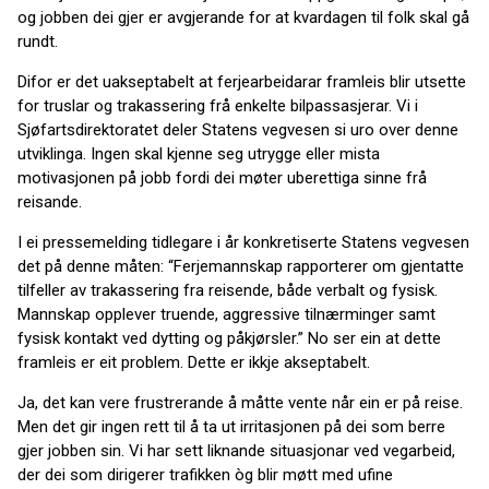
og jobben dei gjer er avgjerande for at kvardagen til folk skal gå
rundt.
Difor er det uakseptabelt at ferjearbeidarar framleis blir utsette
for truslar og trakassering frå enkelte bilpassasjerar. Vi i
Sjøfartsdirektoratet deler Statens vegvesen si uro over denne
utviklinga. Ingen skal kjenne seg utrygge eller mista
motivasjonen på jobb fordi dei møter uberettiga sinne frå
reisande.
I ei pressemelding tidlegare i år konkretiserte Statens vegvesen
det på denne måten: “Ferjemannskap rapporterer om gjentatte
tilfeller av trakassering fra reisende, både verbalt og fysisk.
Mannskap opplever truende, aggressive tilnærminger samt
fysisk kontakt ved dytting og påkjørsler.” No ser ein at dette
framleis er eit problem. Dette er ikkje akseptabelt.
Ja, det kan vere frustrerande å måtte vente når ein er på reise.
Men det gir ingen rett til å ta ut irritasjonen på dei som berre
gjer jobben sin. Vi har sett liknande situasjonar ved vegarbeid,
der dei som dirigerer trafikken òg blir møtt med ufine