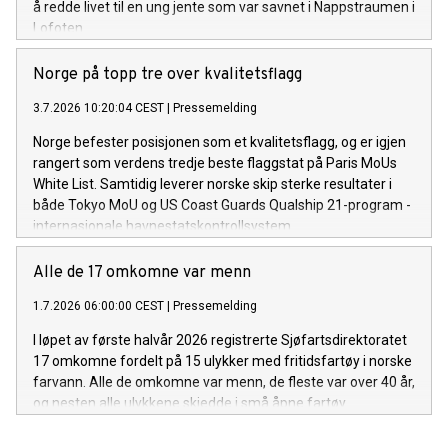
å redde livet til en ung jente som var savnet i Nappstraumen i
Lofoten.
Norge på topp tre over kvalitetsflagg
3.7.2026 10:20:04 CEST
|
Pressemelding
Norge befester posisjonen som et kvalitetsflagg, og er igjen
rangert som verdens tredje beste flaggstat på Paris MoUs
White List. Samtidig leverer norske skip sterke resultater i
både Tokyo MoU og US Coast Guards Qualship 21-program -
internasjonale havnestatskontrollsystem.
Alle de 17 omkomne var menn
1.7.2026 06:00:00 CEST
|
Pressemelding
I løpet av første halvår 2026 registrerte Sjøfartsdirektoratet
17 omkomne fordelt på 15 ulykker med fritidsfartøy i norske
farvann. Alle de omkomne var menn, de fleste var over 40 år,
og nesten alle ulykkene skjedde i små åpne fartøy.