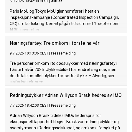
5.8.2026 09:42:00 CEST
|
Aktuelt
Paris MoU og Tokyo MoU gjennomfører i høst en
inspeksjonskampanje (Concentrated Inspection Campaign,
CIC) om lastsikring. Den vil pågå i tidsrommet 1. september
til 30. november.
Næringsfartøy: Tre omkom i første halvår
9.7.2026 10:13:36 CEST
|
Pressemelding
Tre personer omkom i to dødsulykker med næringsfartøy i
første halvår 2026. Ulykkesbildet har endret seg noe, men
det totale antallet ulykker fortsetter å øke. – Alvorlig, sier
sjøfartsdirektøren.
Redningsdykker Adrian Willyson Brask hedres av IMO
7.7.2026 18:42:03 CEST
|
Pressemelding
Adrian Willyson Brask tildeles IMOs hederspris for
eksepsjonell tapperhet til sjøs. Brask var redningsdykker og
overstyrmann i Redningsselskapet, og omkom i forsøket på