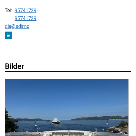
Tel:
95741729
95741729
dia@sdir.no
Bilder