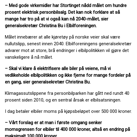
– Med gode virkemidler har Stortinget nådd målet om hundre
prosent elektrisk personbilsalg. Det kan nok forklare at så
mange har tro på at vi også kan nå 2040-målet, sier
generalsekretær Christina Bu i Elbilforeningen.
Målet innebærer at alle kjøretøy på norske veier skal være
nullutslipp, senest innen 2040. Elbilforeningens generalsekretær
advarer mot at store, brå endringer i elbilpolitikken vil gjøre det
vanskeligere å nå målet.
– Skal vi klare å elektrifisere alle biler på veiene, må vi
vedlikeholde elbilpolitikken og ikke fjerne for mange fordeler på
en gang, sier generalsekretær Christina Bu.
Klimagassutslippene fra personbilparken har gått ned rundt 40
prosent siden 2010, og en sentral årsak er elbilsatsningen.
I dag betaler elbiler moms på kjøpsbeløpet over 500 000 kroner.
– Vårt forslag er at man i første omgang senker
momsgrensen for elbiler til 400 000 kroner, altså en endring på
maksimalt 100 000 kroner.