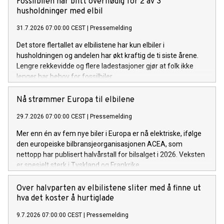
Fossilbilen har blitt overflødig for 2 av 3
husholdninger med elbil
31.7.2026 07:00:00 CEST
|
Pressemelding
Det store flertallet av elbilistene har kun elbiler i
husholdningen og andelen har økt kraftig de ti siste årene.
Lengre rekkevidde og flere ladestasjoner gjør at folk ikke
lenger har behov for fossilbiler.
Nå strømmer Europa til elbilene
29.7.2026 07:00:00 CEST
|
Pressemelding
Mer enn én av fem nye biler i Europa er nå elektriske, ifølge
den europeiske bilbransjeorganisasjonen ACEA, som
nettopp har publisert halvårstall for bilsalget i 2026. Veksten
er spesielt sterk i Tyskland og Frankrike.
Over halvparten av elbilistene sliter med å finne ut
hva det koster å hurtiglade
9.7.2026 07:00:00 CEST
|
Pressemelding