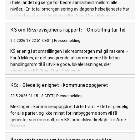
i hele landet og sørge for bedre samarbeid mellom alle
nivåer. -En total omorganisering av dagens helsetjeneste har
vi liten tro på, sier styreleder i KS Gunn Marit Helgesen.
KS om Riksrevisjonens rapport: – Omstilling tar tid
9.6.2026 13:22:51 CEST
|
Pressemelding
KS er enig i at omstillingen i eldreomsorgen må gå raskere. -
For å lykkes, er det avgjørende at kommunene får tid og
handlingsrom til å utvikle gode, lokale løsninger, sier
styreleder i KS Gunn Marit Helgesen.
KS: - Gledelig enighet i kommuneoppgjøret
29.5.2026 01:15:13 CEST
|
Pressemelding
Meklingen i kommuneoppgjøret førte fram. – Det er gledelig
for alle parter, og ikke minst for innbyggerne som vil få
tjenester som normalt, sier KS’ arbeidslivsdirektør Tor Arne
Gangsø.