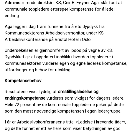
Administrerende direktør i KS, Geir B. Føyner Aga, slår fast at
kommunale toppledere etterspør kompetanse for å lede i
endring.
Aga legger i dag fram funnene fra årets dypdykk fra
Kommunesektorens Arbeidsgivermonitor, under KS’
Arbeidslivskonferanse på Bristol Hotel i Oslo.
Undersøkelsen er gjennomført av Ipsos på vegne av KS.
Dypdykket gir et oppdatert innblikk i hvordan toppledere i
kommunesektoren vurderer egen og egne lederes kompetanse,
utfordringer og behov for utvikling.
Kompetansebehov
Resultatene viser tydelig at
omstillingsledelse og
endringskompetanse
vurderes som viktigst for dagens ledere.
Hele 72 prosent av de kommunale topplederne peker på dette
som den mest nødvendige kompetansen i egen ledergruppe.
I år er Arbeidslivskonferansens tittel «Ledelse i krevende tider»,
og dette funnet er ett av flere som viser betydningen av god