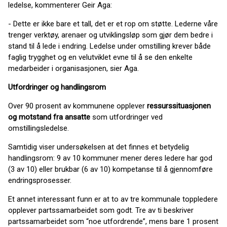
ledelse, kommenterer Geir Aga:
- Dette er ikke bare et tall, det er et rop om støtte. Lederne våre
trenger verktøy, arenaer og utviklingsløp som gjør dem bedre i
stand til å lede i endring. Ledelse under omstilling krever både
faglig trygghet og en velutviklet evne til å se den enkelte
medarbeider i organisasjonen, sier Aga.
Utfordringer og handlingsrom
Over 90 prosent av kommunene opplever
ressurssituasjonen
og motstand fra ansatte
som utfordringer ved
omstillingsledelse.
Samtidig viser undersøkelsen at det finnes et betydelig
handlingsrom: 9 av 10 kommuner mener deres ledere har god
(3 av 10) eller brukbar (6 av 10) kompetanse til å gjennomføre
endringsprosesser.
Et annet interessant funn er at to av tre kommunale toppledere
opplever partssamarbeidet som godt. Tre av ti beskriver
partssamarbeidet som “noe utfordrende”, mens bare 1 prosent