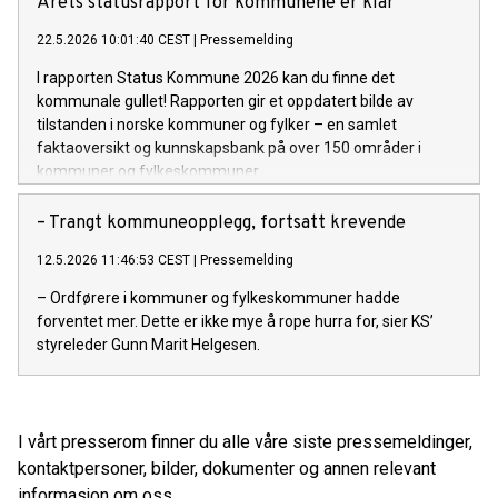
Årets statusrapport for kommunene er klar
22.5.2026 10:01:40 CEST
|
Pressemelding
I rapporten Status Kommune 2026 kan du finne det
kommunale gullet! Rapporten gir et oppdatert bilde av
tilstanden i norske kommuner og fylker – en samlet
faktaoversikt og kunnskapsbank på over 150 områder i
kommuner og fylkeskommuner.
– Trangt kommuneopplegg, fortsatt krevende
12.5.2026 11:46:53 CEST
|
Pressemelding
– Ordførere i kommuner og fylkeskommuner hadde
forventet mer. Dette er ikke mye å rope hurra for, sier KS’
styreleder Gunn Marit Helgesen.
I vårt presserom finner du alle våre siste pressemeldinger,
kontaktpersoner, bilder, dokumenter og annen relevant
informasjon om oss.