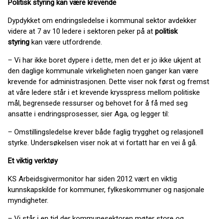
Politisk styring kan være krevende
Dypdykket om endringsledelse i kommunal sektor avdekker
videre at 7 av 10 ledere i sektoren peker på at
politisk
styring
kan være utfordrende.
– Vi har ikke boret dypere i dette, men det er jo ikke ukjent at
den daglige kommunale virkeligheten noen ganger kan være
krevende for administrasjonen. Dette viser nok først og fremst
at våre ledere står i et krevende krysspress mellom politiske
mål, begrensede ressurser og behovet for å få med seg
ansatte i endringsprosesser, sier Aga, og legger til:
– Omstillingsledelse krever både faglig trygghet og relasjonell
styrke. Undersøkelsen viser nok at vi fortatt har en vei å gå.
Et viktig verktøy
KS Arbeidsgivermonitor har siden 2012 vært en viktig
kunnskapskilde for kommuner, fylkeskommuner og nasjonale
myndigheter.
– Vi står i en tid der kommunesektoren møter store og