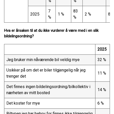
%
%
7
83
2025
1 %
2 %
8 
%
%
Hva er årsaken til at du ikke vurderer å være med i en slik
bildelingsordning?
2025
Jeg bruker min nåværende bil veldig mye
32 %
Usikker på om det er biler tilgjengelig når jeg
11 %
trenger det
Det finnes ingen bildelingsordning/bilkollektiv i
14 %
nærheten av mitt bosted
Det koster for mye
6 %
Biltypen jeg har behov for finnes ikke tilgjengelig