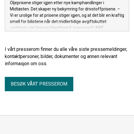
Oljeprisene stiger igjen etter nye kamphandlinger i
Midtøsten. Det skaper ny bekymring for drivstoffprisene. –
Vi er urolige for at prisene stiger igjen, og at det blir en kraftig
smell for bilistene når det midlertidige avgiftskuttet
opphører, sier Ingunn Handagard, pressesjef i NAF.
I vårt presserom finner du alle våre siste pressemeldinger,
kontaktpersoner, bilder, dokumenter og annen relevant
informasjon om oss.
BESØK VÅRT PRESSEROM