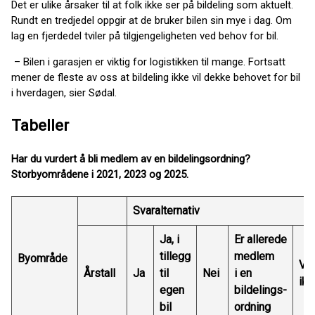
Det er ulike årsaker til at folk ikke ser på bildeling som aktuelt.
Rundt en tredjedel oppgir at de bruker bilen sin mye i dag. Om
lag en fjerdedel tviler på tilgjengeligheten ved behov for bil.
– Bilen i garasjen er viktig for logistikken til mange. Fortsatt
mener de fleste av oss at bildeling ikke vil dekke behovet for bil
i hverdagen, sier Sødal.
Tabeller
Har du vurdert å bli medlem av en bildelingsordning?
Storbyområdene i 2021, 2023 og 2025.
Svaralternativ
Ja, i
Er allerede
tillegg
medlem
Byområde
Ve
Årstall
Ja
til
Nei
i en
ik
egen
bildelings-
bil
ordning