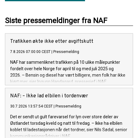
Siste pressemeldinger fra NAF
Trafikken økte ikke etter avgiftskutt
7.8.2026 07:00:00 CEST
|
Pressemelding
NAF har sammenliknet trafikken på 10 ulike målepunkter
fordelt over hele Norge for april til og med juli 2025 og
2026. – Bensin og diesel har vært billigere, men folk har ikke
kjørt mer, sier Ingunn Handagard, pressesjef i NAF.
NAF: – Ikke lad elbilen i tordenvær
30.7.2026 13:57:54 CEST
|
Pressemelding
Det er sendt ut gult farevarsel for lyn over store deler av
Østlandet torsdag kveld og natt til fredag. – Ikke ha elbilen
koblet til ladestasjonen når det tordner, sier Nils Sødal, senior
kommunikasjonsrådgiver i NAF.