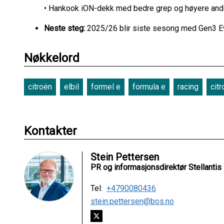
• Hankook iON-dekk med bedre grep og høyere andel
Neste steg:
2025/26 blir siste sesong med Gen3 
Nøkkelord
citroën
elbil
formel e
formula e
racing
cit
Kontakter
Stein Pettersen
PR og informasjonsdirektør Stellantis
Tel:
+4790080436
stein.pettersen@bos.no