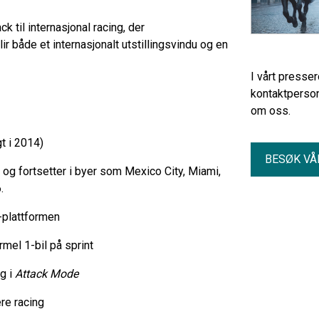
til internasjonal racing, der
ir både et internasjonalt utstillingsvindu og en
I vårt presse
kontaktperson
om oss.
t i 2014)
BESØK VÅ
 og fortsetter i byer som Mexico City, Miami,
.
-plattformen
mel 1-bil på sprint
og i
Attack Mode
re racing