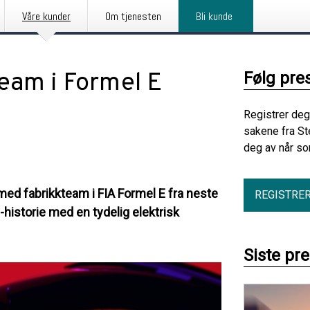
Våre kunder
Om tjenesten
Bli kunde
team i Formel E
Følg pre
Registrer deg
sakene fra St
deg av når so
med fabrikkteam i FIA Formel E fra neste
REGISTRE
historie med en tydelig elektrisk
Siste pr