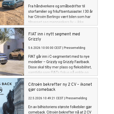
Fra håndverkere og småbedrifter til
storfamilier og friluftsentusiaster. I 30 år
har Citroën Berlingo vært bilen som har
tilpasset seg menneskers liv – ikke
omvendt.
FIAT inn i nytt segment med
Grizzly
5.6.2026 10:00:00 CEST
|
Pressemelding
FIAT går inn i C-segmentet med to nye
modeller – Grizzly og Grizzly Fastback.
Disse skal tilby mer plass og fleksibilitet,
samtidig som FIATs fokus på enkle og
tilgjengelige biler videreføres.
Citroën bekrefter ny 2 CV – ikonet
gjør comeback
22.5.2026 10:49:21 CEST
|
Pressemelding
En av bilhistoriens største folkebiler gjør
comeback. Citroën bekrefter nå at 2 CV