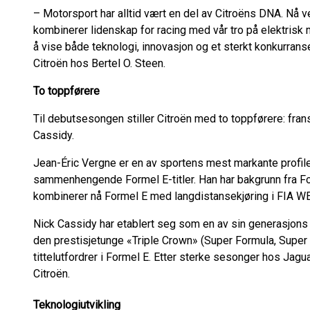
– Motorsport har alltid vært en del av Citroëns DNA. Nå 
kombinerer lidenskap for racing med vår tro på elektrisk 
å vise både teknologi, innovasjon og et sterkt konkurranse
Citroën hos Bertel O. Steen.
To toppførere
Til debutsesongen stiller Citroën med to toppførere: fr
Cassidy.
Jean-Éric Vergne er en av sportens mest markante profile
sammenhengende Formel E-titler. Han har bakgrunn fra 
kombinerer nå Formel E med langdistansekjøring i FIA W
Nick Cassidy har etablert seg som en av sin generasjons 
den prestisjetunge «Triple Crown» (Super Formula, Super 
tittelutfordrer i Formel E. Etter sterke sesonger hos Jagu
Citroën.
Teknologiutvikling