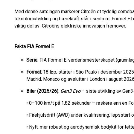
Med denne satsingen markerer Citroën et tydelig comeback 
teknologiutvikling og bærekraft står i sentrum. Formel E bl
viktig del av Citroëns elektriske innovasjon fremover.
Fakta FIA Formel E
Serie:
FIA Formel E-verdensmesterskapet (grunnlag
Format:
18 løp, starter i São Paulo i desember 2025
Madrid, Monaco og avslutter i London i august 2026
Biler (2025/26):
Gen3 Evo
– siste utvikling av Gen3
• 0–100 km/t på 1,82 sekunder – raskere enn en For
• Firehjulsdrift (AWD) under kvalifisering, løpsstart 
• Nytt, mer robust og aerodynamisk bodykit for tette