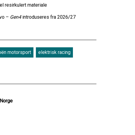
 resirkulert materiale
Evo –
Gen4
introduseres fra 2026/27
roën motorsport
elektrisk racing
 Norge