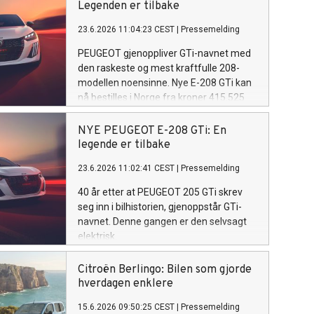
Legenden er tilbake
23.6.2026 11:04:23 CEST
|
Pressemelding
PEUGEOT gjenoppliver GTi-navnet med
den raskeste og mest kraftfulle 208-
modellen noensinne. Nye E-208 GTi kan
nå bestilles i Norge fra kroner 415.525
pluss levering.
NYE PEUGEOT E-208 GTi: En
legende er tilbake
23.6.2026 11:02:41 CEST
|
Pressemelding
40 år etter at PEUGEOT 205 GTi skrev
seg inn i bilhistorien, gjenoppstår GTi-
navnet. Denne gangen er den selvsagt
elektrisk.
Citroën Berlingo: Bilen som gjorde
hverdagen enklere
15.6.2026 09:50:25 CEST
|
Pressemelding