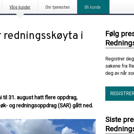
Våre kunder
Om tjenesten
Bli kunde
 redningsskøyta i
Følg pre
Redning
Registrer deg
sakene fra R
deg av når so
REGISTRE
il 31. august hatt flere oppdrag,
søk- og redningsoppdrag (SAR) gått ned.
Siste pr
Redning