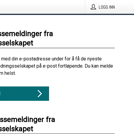
LOGG INN
ssemeldinger fra
sselskapet
 med din e-postadresse under for å få de nyeste
edningsselskapet på e-post fortløpende. Du kan melde
m helst.
R
essemeldinger fra
sselskapet