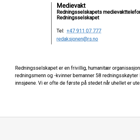
Medievakt
Redningsselskapets medievakttelefo
Redningsselskapet
Tel:
+47 911 07 777
redaksjonen@rs.no
Redningsselskapet er en frivillig, humanitær organisasjon
redningsmenn og -kvinner bemanner 58 redningsskøyter l
innsjøene. Vi er ofte de første på stedet når uhellet er ute