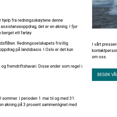
or hjelp fra redningsskøytene denne
 assistanseoppdrag, det er en økning. I fjor
 berget ett fartøy.
flåten. Redningsselskapets frivillig
I vårt presse
pdrag på landsbasis. I Oslo er det kun
kontaktperson
om oss.
p og fremdriftshavari. Disse ender som regel i
BESØK VÅ
 sommer. I perioden 1. mai til og med 31.
r en økning på 3 prosent sammenlignet med