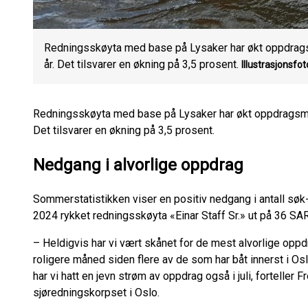
Redningsskøyta med base på Lysaker har økt oppdrags
år. Det tilsvarer en økning på 3,5 prosent.
Illustrasjonsfo
Redningsskøyta med base på Lysaker har økt oppdragsmen
Det tilsvarer en økning på 3,5 prosent.
Nedgang i alvorlige oppdrag
Sommerstatistikken viser en positiv nedgang i antall sø
2024 rykket redningsskøyta «Einar Staff Sr.» ut på 36 SAR-o
– Heldigvis har vi vært skånet for de mest alvorlige oppdr
roligere måned siden flere av de som har båt innerst i Oslo
har vi hatt en jevn strøm av oppdrag også i juli, forteller F
sjøredningskorpset i Oslo.