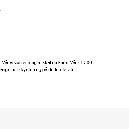
n
. Vår visjon er «Ingen skal drukne». Våre 1 500
angs hele kysten og på de to største
.