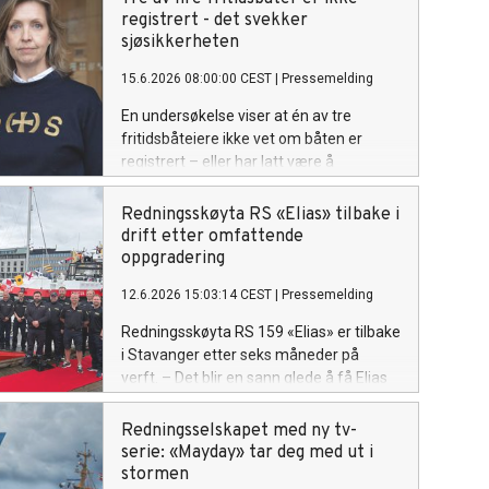
registrert - det svekker
sjøsikkerheten
15.6.2026 08:00:00 CEST
|
Pressemelding
En undersøkelse viser at én av tre
fritidsbåteiere ikke vet om båten er
registrert – eller har latt være å
registrere den. I praksis er bare én av fire
fritidsbåter i Norge registrert. Det
Redningsskøyta RS «Elias» tilbake i
bekymrer Redningsselskapet.
drift etter omfattende
oppgradering
12.6.2026 15:03:14 CEST
|
Pressemelding
Redningsskøyta RS 159 «Elias» er tilbake
i Stavanger etter seks måneder på
verft. – Det blir en sann glede å få Elias
tilbake i operativ tjeneste her i Rogaland,
sier operativ leder i RSRK Stavanger,
Redningsselskapet med ny tv-
Bengt Olav Gåsøy.
serie: «Mayday» tar deg med ut i
stormen