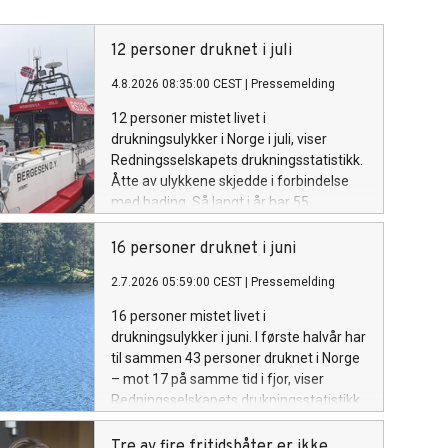
12 personer druknet i juli
4.8.2026 08:35:00 CEST
|
Pressemelding
12 personer mistet livet i
drukningsulykker i Norge i juli, viser
Redningsselskapets drukningsstatistikk.
Åtte av ulykkene skjedde i forbindelse
med bading. Så langt i år har 55
personer druknet, noe som er seks flere
enn i hele 2025.
16 personer druknet i juni
2.7.2026 05:59:00 CEST
|
Pressemelding
16 personer mistet livet i
drukningsulykker i juni. I første halvår har
til sammen 43 personer druknet i Norge
– mot 17 på samme tid i fjor, viser
Redningsselskapets drukningsstatistikk.
Tre av fire fritidsbåter er ikke