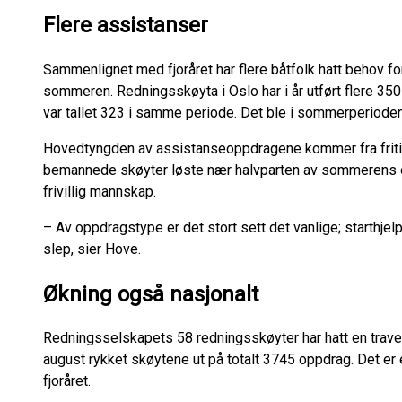
Flere assistanser
Sammenlignet med fjoråret har flere båtfolk hatt behov f
sommeren. Redningsskøyta i Oslo har i år utført flere 350
var tallet 323 i samme periode. Det ble i sommerperioden
Hovedtyngden av assistanseoppdragene kommer fra fritids
bemannede skøyter løste nær halvparten av sommerens op
frivillig mannskap.
– Av oppdragstype er det stort sett det vanlige; starthjel
slep, sier Hove.
Økning også nasjonalt
Redningsselskapets 58 redningsskøyter har hatt en travel
august rykket skøytene ut på totalt 3745 oppdrag. Det e
fjoråret.