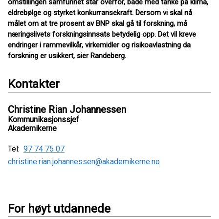
omstillingen samfunnet står overfor, både med tanke på klima,
eldrebølge og styrket konkurransekraft. Dersom vi skal nå
målet om at tre prosent av BNP skal gå til forskning, må
næringslivets forskningsinnsats betydelig opp. Det vil kreve
endringer i rammevilkår, virkemidler og risikoavlastning da
forskning er usikkert, sier Randeberg.
Kontakter
Christine Rian Johannessen
Kommunikasjonssjef
Akademikerne
Tel:
97 74 75 07
christine.rian.johannessen@akademikerne.no
For høyt utdannede