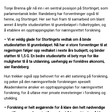
Tonje Brenna går nå inn i en sentral posisjon på Stortinget, som
parlamentarisk leder. Randeberg har forventninger også til
henne, og Stortinget. Her ser hun fram til samarbeid om blant
annet å knytte studiestøtten til grunnbeløpet i folketrygden, og
å etablere en opptrappingsplan for næringsrettet forskning.
– Vi er veldig glade for Stortingets vedtak om å binde
studiestøtten til grunnbeløpet. Nå har vi store forventinger til at
regjeringen følger opp vedtaket i neste års budsjett, og binder
støtten til 1,5 G. En bedre studiestøtte vil bety mye for like
muligheter til å ta utdanning, uavhengig av foreldres økonomi,
sier Randeberg.
Hun trekker også opp behovet for en økt satsning på forskning,
og peker på den næringsrettede forskningen spesielt.
Akademikerne ønsker en opptrappingsplan for næringsrettet
forskning, for å utløse mer private investeringer i forskning og
utvikling.
– Forskning er helt avgjørende for å klare den helt nødvendige