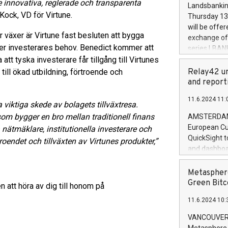
the rules on
re innovativa, reglerade och transparenta
Landsbankinn
the Commiss
Kock, VD för Virtune.
Thursday 13 
to as the Sa
will be offe
backAverage
r växer är Virtune fast besluten att bygga
exchange off
days 1-2547
ter investerares behov. Benedict kommer att
series LBANK
20247,0001,
att tyska investerare får tillgång till Virtunes
covered bon
20245,0001,
price of the
ill ökad utbildning, förtroende och
Relay42 un
June20243,0
20 June 202
and report
20244,0001,
with stable 
11.6.2024 11:
Markets will
ta viktiga skede av bolagets tillväxtresa.
+354 410 73
som bygger en bro mellan traditionell finans
AMSTERDAM, 
European Cu
ätmäklare, institutionella investerare och
QuickSight t
oendet och tillväxten av Virtunes produkter,”
and dashboa
customer da
to dive deep
Metasphere
the performa
Green Bitc
att höra av dig till honom på
paid, and ow
11.6.2024 10:
module, in p
module inclu
VANCOUVER, 
Relay42 Insi