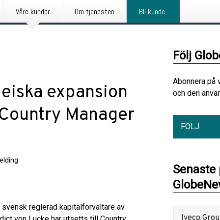
Våre kunder
Om tjenesten
Bli kunde
Följ Glo
Abonnera på 
peiska expansion
och den använ
n Country Manager
FÖLJ
elding
Senaste
GlobeNew
svensk reglerad kapitalförvaltare av
Iveco Group
dict von Lucke har utsetts till Country