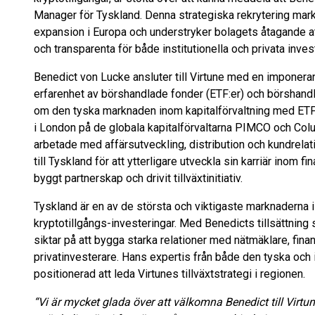
Manager för Tyskland. Denna strategiska rekrytering marker
expansion i Europa och understryker bolagets åtagande att
och transparenta för både institutionella och privata inves
Benedict von Lucke ansluter till Virtune med en imponera
erfarenhet av börshandlade fonder (ETF:er) och börshandl
om den tyska marknaden inom kapitalförvaltning med ETP:e
i London på de globala kapitalförvaltarna PIMCO och Co
arbetade med affärsutveckling, distribution och kundrelat
till Tyskland för att ytterligare utveckla sin karriär inom 
byggt partnerskap och drivit tillväxtinitiativ.
Tyskland är en av de största och viktigaste marknaderna i
kryptotillgångs-investeringar. Med Benedicts tillsättning 
siktar på att bygga starka relationer med nätmäklare, finans
privatinvesterare. Hans expertis från både den tyska och
positionerad att leda Virtunes tillväxtstrategi i regionen.
“Vi är mycket glada över att välkomna Benedict till Virt