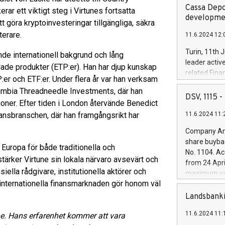
Cassa Depo
ar ett viktigt steg i Virtunes fortsatta
developmen
 göra kryptoinvesteringar tillgängliga, säkra
terare.
11.6.2024 12:
Turin, 11th 
nde internationell bakgrund och lång
leader activ
ade produkter (ETP:er). Han har djup kunskap
related Fina
r och ETF:er. Under flera år var han verksam
facility of 1
lumbia Threadneedle Investments, där han
creation of 
DSV, 1115
ioner. Efter tiden i London återvände Benedict
and innovati
finansbranschen, där han framgångsrikt har
11.6.2024 11:
Iveco Group 
the field of 
Company Ann
autonomous d
share buyba
 Europa för både traditionella och
increasing ef
No. 1104. Ac
financed inv
stärker Virtune sin lokala närvaro avsevärt och
from 24 Apri
be made by I
iella rådgivare, institutionella aktörer och
maximum val
(EXM: IVG) i
 internationella finansmarknaden gör honom väl
shares, corr
business and
commenceme
Landsbanki
brands are 
implemented
11.6.2024 11:
une. Hans erfarenhet kommer att vara
European Par