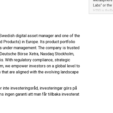
Metasphere L
their data a
Labs" or th
customers mo
H1N) is thri
Marketers can
Green Bitcoi
natural lang
2024 at 2 p.
to join the 
the fundame
d Swedish digital asset manager and one of the
how Bitcoin 
Products) in Europe. Its product portfolio
Innovations:
ets under management. The company is trusted
Bitcoin min
enhance stab
on Deutsche Börse Xetra, Nasdaq Stockholm,
payment sys
. With regulatory compliance, strategic
Compare Bitc
eam, we empower investors on a global level to
"We're excite
that are aligned with the evolving landscape
Bitcoin
r inte investeringsråd, investeringar görs på
ns ingen garanti att man får tillbaka investerat