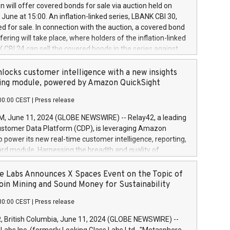
 share buyback programmes set out in MAR article 5) and
 will offer covered bonds for sale via auction held on
ion Delegated Regulation (EU) 2016/1052, also referred
June at 15:00. An inflation-linked series, LBANK CBI 30,
fe Harbour rules. Trading dayNumber of shares bought
red for sale. In connection with the auction, a covered bond
 transaction priceAmount DKKAccumulated trading for
ering will take place, where holders of the inflation-linked
8,1001,023.01489,100,86026:3 June
 CBI 24 can sell the covered bonds in the series against
050.597,354,13027:4 June
ds bought in the above-mentioned auction. The clean
055.705,278,50028:6
 bonds is predefined at 99,594. Expected settlement date is
locks customer intelligence with a new insights
001,096.273,288,81029:7 June
4. Covered bonds issued by Landsbankinn are rated A+
ing module, powered by Amazon QuickSight
106.174,424,68
outlook by S&P Global Ratings. Landsbankinn Capital
00:00 CEST
|
Press release
 manage the auction. For further information, please call
30 or email verdbrefamidlun@landsbankinn.is.
June 11, 2024 (GLOBE NEWSWIRE) -- Relay42, a leading
stomer Data Platform (CDP), is leveraging Amazon
o power its new real-time customer intelligence, reporting,
rd module. Harnessing the breadth and quality of
ta, the new Insights module empowers marketing teams
 into customer behaviors and gain invaluable insights into
 Labs Announces X Spaces Event on the Topic of
nce of their marketing programs across all online, offline,
oin Mining and Sound Money for Sustainability
ned marketing channels. Preview of the Relay42 Insights
30:00 CEST
|
Press release
re-beta version Key capabilities of the Relay42 Insights
de: Deep insights into customer behaviors: With the
British Columbia, June 11, 2024 (GLOBE NEWSWIRE) --
ghts module, marketers can ask unlimited questions about