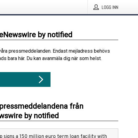
LOGG INN
beNewswire by notified
våra pressmeddelanden. Endast mejladress behövs
ds bara här. Du kan avanmäla dig när som helst.
 pressmeddelandena från
swire by notified
 signs a 150 million euro term loan facility with