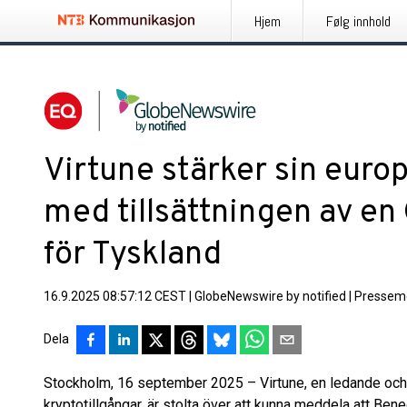
Hjem
Følg innhold
Virtune stärker sin euro
med tillsättningen av e
för Tyskland
16.9.2025 08:57:12 CEST
|
GlobeNewswire by notified
|
Pressem
Dela
Stockholm, 16 september 2025 – Virtune, en ledande och 
kryptotillgångar, är stolta över att kunna meddela att Bene