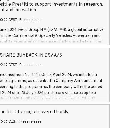
siti e Prestiti to support investments in research,
t and innovation
00:00 CEST
|
Press release
June 2024. Iveco Group N.V. (EXM: IVG), a global automotive
e in the Commercial & Specialty Vehicles, Powertrain and
ncial Services arenas, has successfully signed a term loan
50 million euros with Cassa Depositi e Prestiti (CDP), for the
new projects in Italy dedicated to research, development
 - SHARE BUYBACK IN DSV A/S
on. In detail, through the resources made available by CDP,
22:17 CEST
|
Press release
will develop innovative technologies and architectures in
electric propulsion and further develop solutions for
ouncement No. 1115 On 24 April 2024, we initiated a
riving, digitalisation and vehicle connectivity aimed at
ck programme, as described in Company Announcement
ficiency, safety, driving comfort and productivity. The
cording to the programme, the company will in the period
estments, which will have a 5-year amortising profile, will
l 2024 until 23 July 2024 purchase own shares up to a
veco Group in Italy by the end of 2025. Iveco Group N.V.
ue of DKK 1,000 million, and no more than 1,700,000
s the home of unique people and brands that power your
esponding to 0.79% of the share capital at
 mission to advance a more sustainable society. The eight
nt of the programme. The programme has been
nn hf.: Offering of covered bonds
each a
 in accordance with Regulation No. 596/2014 of the
16:36 CEST
|
Press release
liament and Council of 16 April 2014 (“MAR”) (save for