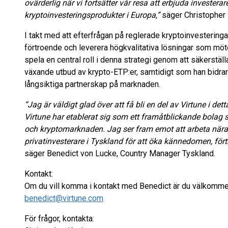
ovärderlig när vi fortsätter vår resa att erbjuda investera
kryptoinvesteringsprodukter i Europa,”
säger Christopher 
I takt med att efterfrågan på reglerade kryptoinvesteringa
förtroende och leverera högkvalitativa lösningar som mö
spela en central roll i denna strategi genom att säkerställa 
växande utbud av krypto-ETP:er, samtidigt som han bidrar t
långsiktiga partnerskap på marknaden.
“Jag är väldigt glad över att få bli en del av Virtune i det
Virtune har etablerat sig som ett framåtblickande bolag 
och kryptomarknaden. Jag ser fram emot att arbeta nära n
privatinvesterare i Tyskland för att öka kännedomen, förtr
säger Benedict von Lucke, Country Manager Tyskland.
Kontakt:
Om du vill komma i kontakt med Benedict är du välkommen 
benedict@virtune.com
För frågor, kontakta: