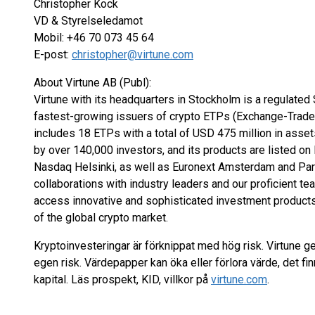
Christopher Kock
VD & Styrelseledamot
Mobil: +46 70 073 45 64
E-post:
christopher@virtune.com
About Virtune AB (Publ):
Virtune with its headquarters in Stockholm is a regulate
fastest-growing issuers of crypto ETPs (Exchange-Traded 
includes 18 ETPs with a total of USD 475 million in ass
by over 140,000 investors, and its products are listed 
Nasdaq Helsinki, as well as Euronext Amsterdam and Paris
collaborations with industry leaders and our proficient t
access innovative and sophisticated investment products 
of the global crypto market.
Kryptoinvesteringar är förknippat med hög risk. Virtune ge
egen risk. Värdepapper kan öka eller förlora värde, det fin
kapital. Läs prospekt, KID, villkor på
virtune.com
.