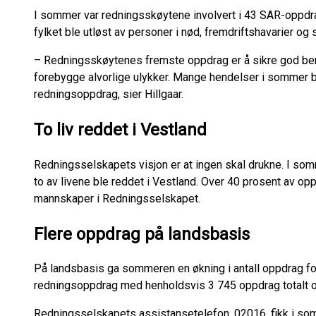
I sommer var redningsskøytene involvert i 43 SAR-oppdra
fylket ble utløst av personer i nød, fremdriftshavarier og
– Redningsskøytenes fremste oppdrag er å sikre god ber
forebygge alvorlige ulykker. Mange hendelser i sommer ble
redningsoppdrag, sier Hillgaar.
To liv reddet i Vestland
Redningsselskapets visjon er at ingen skal drukne. I so
to av livene ble reddet i Vestland. Over 40 prosent av oppd
mannskaper i Redningsselskapet.
Flere oppdrag på landsbasis
På landsbasis ga sommeren en økning i antall oppdrag fo
redningsoppdrag med henholdsvis 3 745 oppdrag totalt 
Redningsselskapets assistansetelefon, 02016, fikk i som