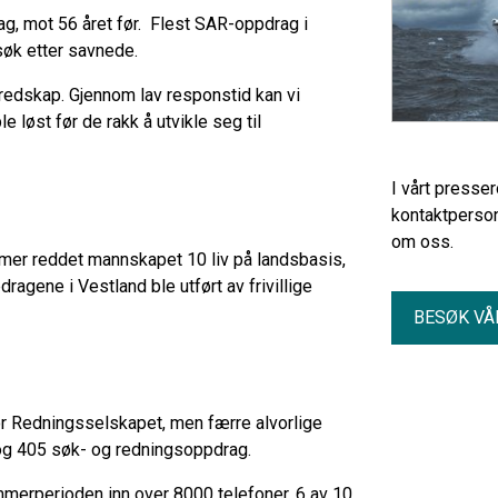
g, mot 56 året før. Flest SAR-oppdrag i
 søk etter savnede.
edskap. Gjennom lav responstid kan vi
 løst før de rakk å utvikle seg til
I vårt presse
kontaktperson
om oss.
mmer reddet mannskapet 10 liv på landsbasis,
ragene i Vestland ble utført av frivillige
BESØK VÅ
r Redningsselskapet, men færre alvorlige
og 405 søk- og redningsoppdrag.
merperioden inn over 8000 telefoner. 6 av 10