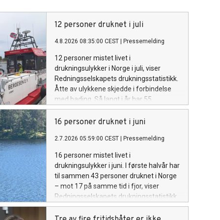
12 personer druknet i juli
4.8.2026 08:35:00 CEST
|
Pressemelding
12 personer mistet livet i
drukningsulykker i Norge i juli, viser
Redningsselskapets drukningsstatistikk.
Åtte av ulykkene skjedde i forbindelse
med bading. Så langt i år har 55
personer druknet, noe som er seks flere
enn i hele 2025.
16 personer druknet i juni
2.7.2026 05:59:00 CEST
|
Pressemelding
16 personer mistet livet i
drukningsulykker i juni. I første halvår har
til sammen 43 personer druknet i Norge
– mot 17 på samme tid i fjor, viser
Redningsselskapets drukningsstatistikk.
Tre av fire fritidsbåter er ikke