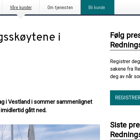
Våre kunder
Om tjenesten
Bli kunde
gsskøytene i
Følg pre
Redning
Registrer deg
sakene fra R
deg av når so
REGISTRE
rag i Vestland i sommer sammenlignet
imidlertid gått ned.
Siste pr
Redning