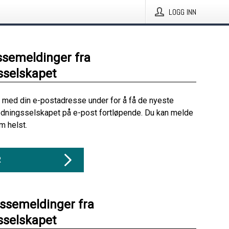
LOGG INN
ssemeldinger fra
sselskapet
 med din e-postadresse under for å få de nyeste
edningsselskapet på e-post fortløpende. Du kan melde
m helst.
R
essemeldinger fra
sselskapet