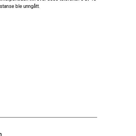
istanse ble unngått.
n