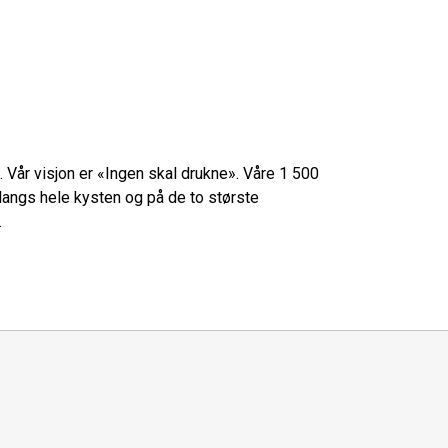
. Vår visjon er «Ingen skal drukne». Våre 1 500
angs hele kysten og på de to største
.