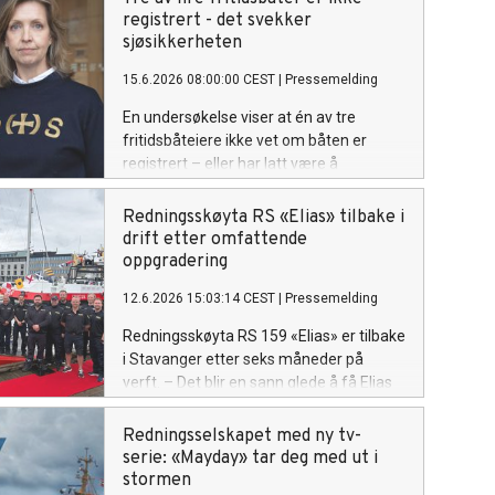
registrert - det svekker
sjøsikkerheten
15.6.2026 08:00:00 CEST
|
Pressemelding
En undersøkelse viser at én av tre
fritidsbåteiere ikke vet om båten er
registrert – eller har latt være å
registrere den. I praksis er bare én av fire
fritidsbåter i Norge registrert. Det
Redningsskøyta RS «Elias» tilbake i
bekymrer Redningsselskapet.
drift etter omfattende
oppgradering
12.6.2026 15:03:14 CEST
|
Pressemelding
Redningsskøyta RS 159 «Elias» er tilbake
i Stavanger etter seks måneder på
verft. – Det blir en sann glede å få Elias
tilbake i operativ tjeneste her i Rogaland,
sier operativ leder i RSRK Stavanger,
Redningsselskapet med ny tv-
Bengt Olav Gåsøy.
serie: «Mayday» tar deg med ut i
stormen