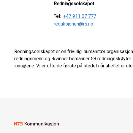
Redningsselskapet
Tel:
+47 911 07 777
redaksjonen@rs.no
Redningsselskapet er en frivillig, humanitær organisasjon
redningsmenn og -kvinner bemanner 58 redningsskøyter l
innsjøene. Vi er ofte de første på stedet når uhellet er ute