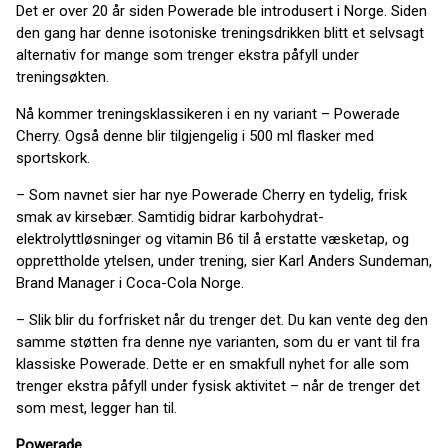
Det er over 20 år siden Powerade ble introdusert i Norge. Siden
den gang har denne isotoniske treningsdrikken blitt et selvsagt
alternativ for mange som trenger ekstra påfyll under
treningsøkten.
Nå kommer treningsklassikeren i en ny variant – Powerade
Cherry. Også denne blir tilgjengelig i 500 ml flasker med
sportskork.
– Som navnet sier har nye Powerade Cherry en tydelig, frisk
smak av kirsebær. Samtidig bidrar karbohydrat-
elektrolyttløsninger og vitamin B6 til å erstatte væsketap, og
opprettholde ytelsen, under trening, sier Karl Anders Sundeman,
Brand Manager i Coca-Cola Norge.
– Slik blir du forfrisket når du trenger det. Du kan vente deg den
samme støtten fra denne nye varianten, som du er vant til fra
klassiske Powerade. Dette er en smakfull nyhet for alle som
trenger ekstra påfyll under fysisk aktivitet – når de trenger det
som mest, legger han til.
Powerade