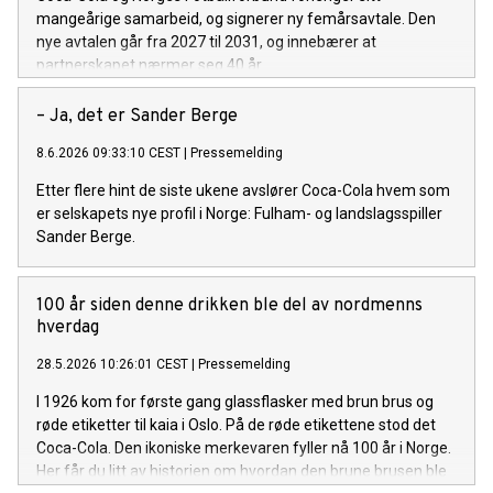
mangeårige samarbeid, og signerer ny femårsavtale. Den
nye avtalen går fra 2027 til 2031, og innebærer at
partnerskapet nærmer seg 40 år.
– Ja, det er Sander Berge
8.6.2026 09:33:10 CEST
|
Pressemelding
Etter flere hint de siste ukene avslører Coca-Cola hvem som
er selskapets nye profil i Norge: Fulham- og landslagsspiller
Sander Berge.
100 år siden denne drikken ble del av nordmenns
hverdag
28.5.2026 10:26:01 CEST
|
Pressemelding
I 1926 kom for første gang glassflasker med brun brus og
røde etiketter til kaia i Oslo. På de røde etikettene stod det
Coca-Cola. Den ikoniske merkevaren fyller nå 100 år i Norge.
Her får du litt av historien om hvordan den brune brusen ble