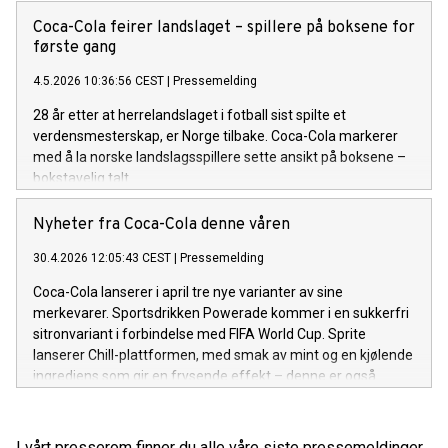
del av den norske hverdagen.
Coca-Cola feirer landslaget – spillere på boksene for
første gang
4.5.2026 10:36:56 CEST
|
Pressemelding
28 år etter at herrelandslaget i fotball sist spilte et
verdensmesterskap, er Norge tilbake. Coca-Cola markerer
med å la norske landslagsspillere sette ansikt på boksene –
bokstavelig talt.
Nyheter fra Coca-Cola denne våren
30.4.2026 12:05:43 CEST
|
Pressemelding
Coca-Cola lanserer i april tre nye varianter av sine
merkevarer. Sportsdrikken Powerade kommer i en sukkerfri
sitronvariant i forbindelse med FIFA World Cup. Sprite
lanserer Chill-plattformen, med smak av mint og en kjølende
ingrediens som gir en frysende effekt – denne er også
sukkerfri. Og Fanta kommer med Crimson-Cherry, med
smak av eple og kirsebær, i et samarbeid med Xbox.
I vårt presserom finner du alle våre siste pressemeldinger,