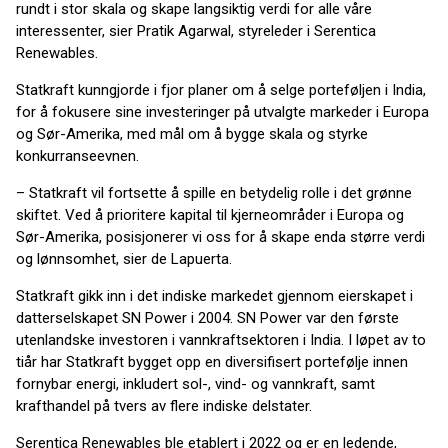
rundt i stor skala og skape langsiktig verdi for alle våre
interessenter, sier Pratik Agarwal, styreleder i Serentica
Renewables.
Statkraft kunngjorde i fjor planer om å selge porteføljen i India,
for å fokusere sine investeringer på utvalgte markeder i Europa
og Sør-Amerika, med mål om å bygge skala og styrke
konkurranseevnen.
– Statkraft vil fortsette å spille en betydelig rolle i det grønne
skiftet. Ved å prioritere kapital til kjerneområder i Europa og
Sør-Amerika, posisjonerer vi oss for å skape enda større verdi
og lønnsomhet, sier de Lapuerta.
Statkraft gikk inn i det indiske markedet gjennom eierskapet i
datterselskapet SN Power i 2004. SN Power var den første
utenlandske investoren i vannkraftsektoren i India. I løpet av to
tiår har Statkraft bygget opp en diversifisert portefølje innen
fornybar energi, inkludert sol-, vind- og vannkraft, samt
krafthandel på tvers av flere indiske delstater.
Serentica Renewables ble etablert i 2022 og er en ledende,