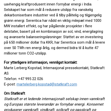
uavhengig kraftprodusent innen fornybar energi i India.
Selskapet har som mål å redusere utslipp fra vanskelig
dekarboniserbare industrier ved å tilby pålitelig og tilgjengelig
grønn energi. Serentica har nådd en viktig milepæl med 1000
MW installert effekt, og har pågående prosjekter i flere
delstater, basert på en kombinasjon av sol, vind, energilagring
og avanserte balanseringsløsninger. Støttet av en investering
på 650 millioner dollar fra KKR, har Serentica som mål å levere
over 50 TWh ren energi årlig, og dermed bidra til å kutte 47
millioner tonn CO2-utslipp.
For ytterligere informasjon, vennligst kontakt:
Marte Lerberg Kopstad, Internasjonal pressekontakt, Statkraft
AS
Telefon: +47 995 22 026
E-post:
martelerberg.kopstad@statkraft.com
Om Statkraft
Statkraft er et ledende internasjonalt selskap innen vannkraft
og Europas største leverandør av fornybar energi. Konsernet
produserer vannkraft, vindkraft, solkraft og gasskraft og