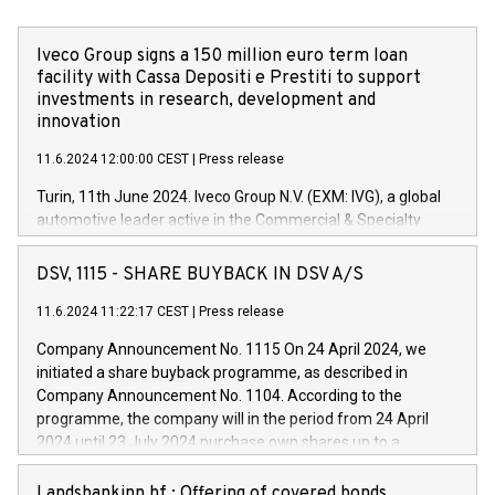
Iveco Group signs a 150 million euro term loan
facility with Cassa Depositi e Prestiti to support
investments in research, development and
innovation
11.6.2024 12:00:00 CEST
|
Press release
Turin, 11th June 2024. Iveco Group N.V. (EXM: IVG), a global
automotive leader active in the Commercial & Specialty
Vehicles, Powertrain and related Financial Services arenas,
has successfully signed a term loan facility of 150 million
DSV, 1115 - SHARE BUYBACK IN DSV A/S
euros with Cassa Depositi e Prestiti (CDP), for the creation of
new projects in Italy dedicated to research, development and
11.6.2024 11:22:17 CEST
|
Press release
innovation. In detail, through the resources made available
Company Announcement No. 1115 On 24 April 2024, we
by CDP, Iveco Group will develop innovative technologies and
initiated a share buyback programme, as described in
architectures in the field of electric propulsion and further
Company Announcement No. 1104. According to the
develop solutions for autonomous driving, digitalisation and
programme, the company will in the period from 24 April
vehicle connectivity aimed at increasing efficiency, safety,
2024 until 23 July 2024 purchase own shares up to a
driving comfort and productivity. The financed investments,
maximum value of DKK 1,000 million, and no more than
which will have a 5-year amortising profile, will be made by
1,700,000 shares, corresponding to 0.79% of the share
Landsbankinn hf.: Offering of covered bonds