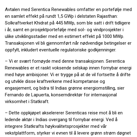
Avtalen med Serentica Renewables omfatter en portefølje med
en samlet effekt på rundt 1,5 GWp i delstaten Rajasthan:
Solkraftverket Khidrat på 445 MWp, som ble satt i drift tidligere
i år, samt en prosjektportefølje med sol- og vindprosjekter i
ulike utviklingsstadier med en estimert effekt på 1000 MWp.
Transaksjonen vil bli gjennomført når nødvendige betingelser er
oppfylt, inkludert eventuelle regulatoriske godkjenninger.
– Vi er svært fornøyde med denne transaksjonen. Serentica
Renewables er et raskt voksende selskap innen fornybar energi
med høye ambisjoner. Vi er trygge på at de vil fortsette å drifte
og utvikle disse kraftverkene med kompetanse og
engasjement, og bidra til Indias grønne energiomstilling, sier
Fernando de Lapuerta, konserndirektør for internasjonal
virksomhet i Statkraft.
– Dette oppkjøpet akselererer Serenticas reise mot å bli en
ledende aktør i Indias overgang til fornybar energi. Ved å
integrere Statkrafts høykvalitetsprosjekter med vår
vekstplattform, styrker vi evnen til å levere grønn strøm døgnet