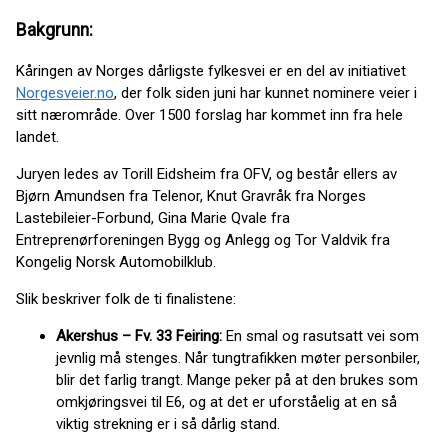
Bakgrunn:
Kåringen av Norges dårligste fylkesvei er en del av initiativet
Norgesveier.no
, der folk siden juni har kunnet nominere veier i
sitt nærområde. Over 1500 forslag har kommet inn fra hele
landet.
Juryen ledes av Torill Eidsheim fra OFV, og består ellers av
Bjørn Amundsen fra Telenor, Knut Gravråk fra Norges
Lastebileier-Forbund, Gina Marie Qvale fra
Entreprenørforeningen Bygg og Anlegg og Tor Valdvik fra
Kongelig Norsk Automobilklub.
Slik beskriver folk de ti finalistene:
Akershus – Fv. 33 Feiring:
En smal og rasutsatt vei som
jevnlig må stenges. Når tungtrafikken møter personbiler,
blir det farlig trangt. Mange peker på at den brukes som
omkjøringsvei til E6, og at det er uforståelig at en så
viktig strekning er i så dårlig stand.