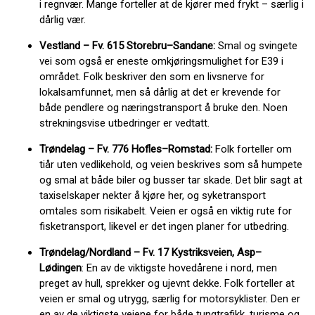
i regnvær. Mange forteller at de kjører med frykt – særlig i
dårlig vær.
Vestland – Fv. 615 Storebru–Sandane:
Smal og svingete
vei som også er eneste omkjøringsmulighet for E39 i
området. Folk beskriver den som en livsnerve for
lokalsamfunnet, men så dårlig at det er krevende for
både pendlere og næringstransport å bruke den. Noen
strekningsvise utbedringer er vedtatt.
Trøndelag – Fv. 776 Hofles–Romstad:
Folk forteller om
tiår uten vedlikehold, og veien beskrives som så humpete
og smal at både biler og busser tar skade. Det blir sagt at
taxiselskaper nekter å kjøre her, og syketransport
omtales som risikabelt. Veien er også en viktig rute for
fisketransport, likevel er det ingen planer for utbedring.
Trøndelag/Nordland – Fv. 17 Kystriksveien, Asp–
Lødingen
: En av de viktigste hovedårene i nord, men
preget av hull, sprekker og ujevnt dekke. Folk forteller at
veien er smal og utrygg, særlig for motorsyklister. Den er
en av de viktigste veiene for både tungtrafikk, turisme og