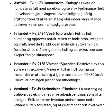
Østfold – Fv. 1178 Gunnarstorp–Karlsøy:
Hullete og
humpete asfalt med sprekker og telehiv. Fjellknauser helt
ut i veibanen gjør svingene uoversiktlige, og dårlig
grøfting fører til at veien stadig står under vann. Mange
beskriver veien som en daglig prøvelse.
Innlandet – Fv. 2434 Vest-Torprunden:
Full av hull,
humper og opprevet asfalt. Veien er både smal, svingete
og bratt, med dårlig sikt og manglende autovern. Folk
forteller at de må svinge unna hull og sprekker, noe som
skaper farlige situasjoner.
Innlandet – Fv. 2158 Valmen–Sjøenden:
Beskrives av folk
som en «traktorvei». Veien er full av hull, og mange
mener det er uforsvarlig å kjøre raskere enn 20–30 km/t.
Likevel er det ingen planer om utbedringer.
Vestland – Fv. 49 Steinsdalen–Eikedalen:
En rasfarlig og
trafikkert strekning med mye arbeidspendling, som ofte
stenges. Folk beskriver hvordan steiner raser ned i
veibanen uten forvarsel, og at elver renner rett over veien