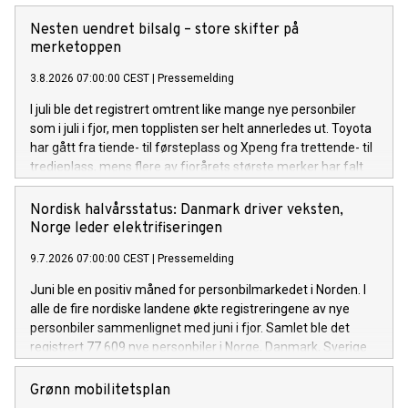
Nesten uendret bilsalg – store skifter på
merketoppen
3.8.2026 07:00:00 CEST
|
Pressemelding
I juli ble det registrert omtrent like mange nye personbiler
som i juli i fjor, men topplisten ser helt annerledes ut. Toyota
har gått fra tiende- til førsteplass og Xpeng fra trettende- til
tredjeplass, mens flere av fjorårets største merker har falt
tilbake.
Nordisk halvårsstatus: Danmark driver veksten,
Norge leder elektrifiseringen
9.7.2026 07:00:00 CEST
|
Pressemelding
Juni ble en positiv måned for personbilmarkedet i Norden. I
alle de fire nordiske landene økte registreringene av nye
personbiler sammenlignet med juni i fjor. Samlet ble det
registrert 77 609 nye personbiler i Norge, Danmark, Sverige
og Finland.
Grønn mobilitetsplan