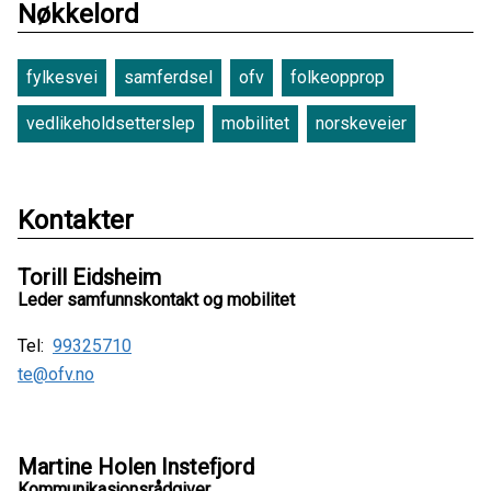
Nøkkelord
fylkesvei
samferdsel
ofv
folkeopprop
vedlikeholdsetterslep
mobilitet
norskeveier
Kontakter
Torill Eidsheim
Leder samfunnskontakt og mobilitet
Tel:
99325710
te@ofv.no
Martine Holen Instefjord
Kommunikasjonsrådgiver