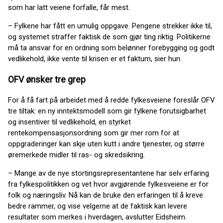
som har latt veiene forfalle, får mest.
– Fylkene har fått en umulig oppgave. Pengene strekker ikke til,
og systemet straffer faktisk de som gjør ting riktig. Politikerne
må ta ansvar for en ordning som belønner forebygging og godt
vedlikehold, ikke vente til krisen er et faktum, sier hun.
OFV ønsker tre grep
For å få fart på arbeidet med å redde fylkesveiene foreslår OFV
tre tiltak: en ny inntektsmodell som gir fylkene forutsigbarhet
og insentiver til vedlikehold, en styrket
rentekompensasjonsordning som gir mer rom for at
oppgraderinger kan skje uten kutt i andre tjenester, og større
øremerkede midler til ras- og skredsikring.
– Mange av de nye stortingsrepresentantene har selv erfaring
fra fylkespolitikken og vet hvor avgjørende fylkesveiene er for
folk og næringsliv. Nå kan de bruke den erfaringen til å kreve
bedre rammer, og vise velgerne at de faktisk kan levere
resultater som merkes i hverdagen, avslutter Eidsheim.