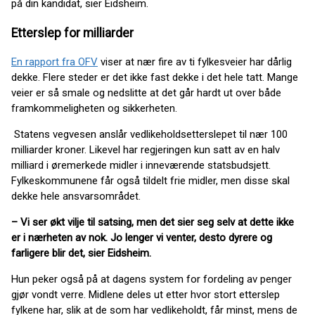
på din kandidat, sier Eidsheim.
Etterslep for milliarder
En rapport fra OFV
viser at nær fire av ti fylkesveier har dårlig
dekke. Flere steder er det ikke fast dekke i det hele tatt. Mange
veier er så smale og nedslitte at det går hardt ut over både
framkommeligheten og sikkerheten.
Statens vegvesen anslår vedlikeholdsetterslepet til nær 100
milliarder kroner. Likevel har regjeringen kun satt av en halv
milliard i øremerkede midler i inneværende statsbudsjett.
Fylkeskommunene får også tildelt frie midler, men disse skal
dekke hele ansvarsområdet.
– Vi ser økt vilje til satsing, men det sier seg selv at dette ikke
er i nærheten av nok. Jo lenger vi venter, desto dyrere og
farligere blir det, sier Eidsheim.
Hun peker også på at dagens system for fordeling av penger
gjør vondt verre. Midlene deles ut etter hvor stort etterslep
fylkene har, slik at de som har vedlikeholdt, får minst, mens de