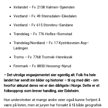
Innlandet – Fv. 2158 Valmen–Sjøenden
Vestland – Fv. 49 Steinsdalen–Eikedalen
Vestland – Fv. 615 Storebru–Sandane
Trøndelag – Fv. 776 Hofles–Romstad
Trøndelag/Nordland – Fv. 17 Kystriksveien Asp–
Lødingen
Troms – Fv. 7768 Tromvik–Henriksvik
Finnmark – Fv. 8850 Hesseng–Nyrud
– Det utrolige engasjementet sier egentlig alt. Folk fra hele
landet har sendt inn bilder og historier – til og med dikt - om
hvorfor akkurat deres vei er den dårligste i Norge. Dette er et
folkeopprop som krever handling, sier Eidsheim.
Hun understreker at mange andre veier også kunne fortjent å
være på listen, men at juryen har forsøkt å få både geografisk