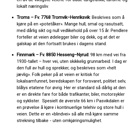
lokalt næringsliv.
Troms – Fv. 7768 Tromvik–Henriksvik
: Beskrives som å
kjøre på en «potetåker». Mange hull, smal og rasutsatt,
med dårlig sikt og null vedlikehold på over 15 år. Pendlere
forteller at veien ødelegger biler og dekk, og at det er
galskap at den fortsatt brukes i dagens stand.
Finnmark – Fv. 8850 Hesseng–Nyrud:
98 km med vei fra
1930-tallet – hver vei, uten skikkelig grunnarbeid. I dag er
den full av hull og sprekker, og beskrives som «helt
jævlig». Folk peker på at veien er kritisk for
lokalsamfunnet, beredskapen for forsvaret, politiet selv,
blålys etatene for øvrig. Her er standard så dårlig at den
er en direkte fare for både trafikanter, biler, motorsykler
og syklister. Spesielt de øverste 66 km i Pasvikdalen er
en prøvelse å kjøre i kontinuerlige telehiv og store hull i
veien. Dette er en «blindvei» så alle må kjøre samme
strekning tilbake - uten omkjøringsmulighet.