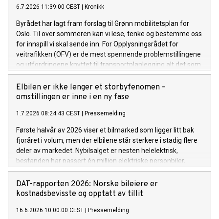
6.7.2026 11:39:00 CEST
|
Kronikk
Byrådet har lagt fram forslag til Grønn mobilitetsplan for
Oslo. Til over sommeren kan vi lese, tenke og bestemme oss
for innspill vi skal sende inn. For Opplysningsrådet for
veitrafikken (OFV) er de mest spennende problemstillingene
og utfordringene knyttet til transportplanlegging alt det som
ikke nevnes i planen. Oslos byråd skal ha en ting – de
mangler ikke ambisjoner når det gjelder framtidens
Elbilen er ikke lenger et storbyfenomen –
transportsystem i byen. Flere byer og kommuner kan lære av
omstillingen er inne i en ny fase
politiske mål om å få til byliv, arbeidsreiser
1.7.2026 08:24:43 CEST
|
Pressemelding
og bylogistikk samtidig. Og selvsagt kan ikke denne planen
løse alle utfordringer, men for OFV blir noen prioritereringer
Første halvår av 2026 viser et bilmarked som ligger litt bak
særlig synlige. For det mest interessante med mobilitet i Oslo
fjoråret i volum, men der elbilene står sterkere i stadig flere
er det som planen ikke sier noe om.
deler av markedet. Nybilsalget er nesten helelektrisk,
bestanden har passert én million elektriske personbiler,
bruktmarkedet får flere elbiler og varebilmarkedet tar nye
elektriske steg. Juni-tallene bekrefter også at elbilen er blitt
DAT-rapporten 2026: Norske bileiere er
førstevalget langt utenfor storbyene.
kostnadsbevisste og opptatt av tillit
16.6.2026 10:00:00 CEST
|
Pressemelding