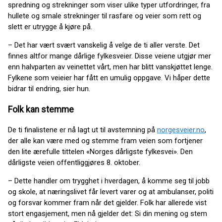
spredning og strekninger som viser ulike typer utfordringer, fra
hullete og smale strekninger til rasfare og veier som rett og
slett er utrygge å kjøre på.
– Det har vært svært vanskelig å velge de ti aller verste. Det
finnes altfor mange dårlige fylkesveier. Disse veiene utgjør mer
enn halvparten av veinettet vårt, men har blitt vanskjøttet lenge.
Fylkene som veieier har fått en umulig oppgave. Vi håper dette
bidrar til endring, sier hun.
Folk kan stemme
De ti finalistene er nå lagt ut til avstemning på
norgesveier.no
,
der alle kan være med og stemme fram veien som fortjener
den lite ærefulle tittelen «Norges dårligste fylkesvei». Den
dårligste veien offentliggjøres 8. oktober.
– Dette handler om trygghet i hverdagen, å komme seg til jobb
og skole, at næringslivet får levert varer og at ambulanser, politi
og forsvar kommer fram når det gjelder. Folk har allerede vist
stort engasjement, men nå gjelder det: Si din mening og stem