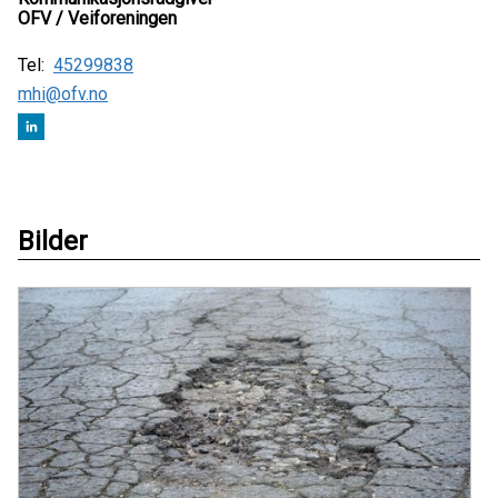
OFV / Veiforeningen
Tel:
45299838
mhi@ofv.no
Bilder