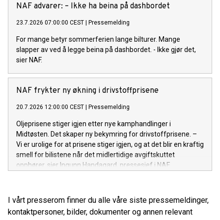
NAF advarer: – Ikke ha beina på dashbordet
23.7.2026 07:00:00 CEST
|
Pressemelding
For mange betyr sommerferien lange bilturer. Mange
slapper av ved å legge beina på dashbordet. - Ikke gjør det,
sier NAF.
NAF frykter ny økning i drivstoffprisene
20.7.2026 12:00:00 CEST
|
Pressemelding
Oljeprisene stiger igjen etter nye kamphandlinger i
Midtøsten. Det skaper ny bekymring for drivstoffprisene. –
Vi er urolige for at prisene stiger igjen, og at det blir en kraftig
smell for bilistene når det midlertidige avgiftskuttet
opphører, sier Ingunn Handagard, pressesjef i NAF.
I vårt presserom finner du alle våre siste pressemeldinger,
kontaktpersoner, bilder, dokumenter og annen relevant