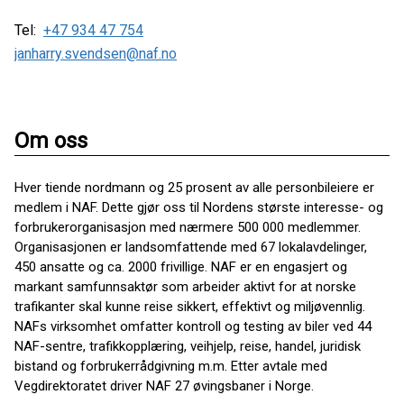
Tel:
+47 934 47 754
janharry.svendsen@naf.no
Om oss
Hver tiende nordmann og 25 prosent av alle personbileiere er
medlem i NAF. Dette gjør oss til Nordens største interesse- og
forbrukerorganisasjon med nærmere 500 000 medlemmer.
Organisasjonen er landsomfattende med 67 lokalavdelinger,
450 ansatte og ca. 2000 frivillige. NAF er en engasjert og
markant samfunnsaktør som arbeider aktivt for at norske
trafikanter skal kunne reise sikkert, effektivt og miljøvennlig.
NAFs virksomhet omfatter kontroll og testing av biler ved 44
NAF-sentre, trafikkopplæring, veihjelp, reise, handel, juridisk
bistand og forbrukerrådgivning m.m. Etter avtale med
Vegdirektoratet driver NAF 27 øvingsbaner i Norge.