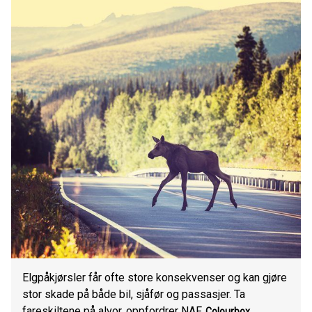
Elgpåkjørsler får ofte store konsekvenser og kan gjøre
stor skade på både bil, sjåfør og passasjer. Ta
fareskiltene på alvor, oppfordrer NAF.
Colourbox