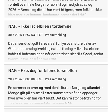
fordelt over hele Norge for april til og med juli 2025 og
2026. – Bensin og diesel har vært billigere, men folk har ikke
kjørt mer, sier Ingunn Handagard, pressesjef i NAF.
NAF: – Ikke lad elbilen i tordenvær
30.7.2026 13:57:54 CEST
|
Pressemelding
Det er sendt ut gult farevarsel for lyn over store deler av
Østlandet torsdag kveld og natt til fredag. – Ikke ha elbilen
koblet til ladestasjonen når det tordner, sier Nils Sødal, senior
kommunikasjonsrådgiver i NAF.
NAF: - Pass deg for kilometersmellen
28.7.2026 07:00:00 CEST
|
Pressemelding
En sommer er over og med den bilturer i Norge og utlandet. -
Mange går på en smell etter sommeren når de oppdager
hvor mye bilen har vært brukt. Det kan få stor betydning for
forsikring og leasingavtaler, advarer NAF.