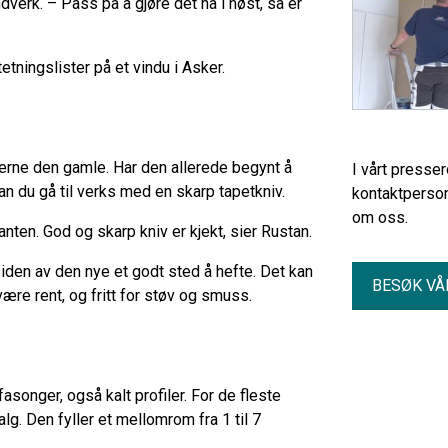
ndverk. – Pass på å gjøre det nå i høst, så er
tningslister på et vindu i Asker.
jerne den gamle. Har den allerede begynt å
I vårt presse
an du gå til verks med en skarp tapetkniv.
kontaktperson
om oss.
anten. God og skarp kniv er kjekt, sier Rustan.
ksiden av den nye et godt sted å hefte. Det kan
BESØK VÅ
være rent, og fritt for støv og smuss.
fasonger, også kalt profiler. For de fleste
lg. Den fyller et mellomrom fra 1 til 7