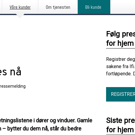
Våre kunder
Om tjenesten
Bli kunde
Følg pre
for hjem
Registrer deg
sakene fra If
es nå
fortløpende. 
ressemelding
REGISTRE
Siste pr
etningslistene i dører og vinduer. Gamle
n – bytter du dem nå, står du bedre
for hjem