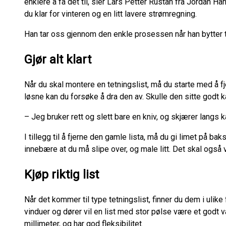
enklere å få det til, sier Lars Petter Rustan fra Jordan Hå
du klar for vinteren og en litt lavere strømregning.
Han tar oss gjennom den enkle prosessen når han bytter te
Gjør alt klart
Når du skal montere en tetningslist, må du starte med å f
løsne kan du forsøke å dra den av. Skulle den sitte godt k
– Jeg bruker rett og slett bare en kniv, og skjærer langs k
I tillegg til å fjerne den gamle lista, må du gi limet på ba
innebære at du må slipe over, og male litt. Det skal også 
Kjøp riktig list
Når det kommer til type tetningslist, finner du dem i ulike 
vinduer og dører vil en list med stor pølse være et godt va
millimeter, og har god fleksibilitet.