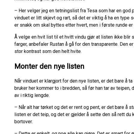
– Her velger jeg en tetningslist fra Tesa som har en god 
vinduet er litt skjevt og rart, så det er viktig å ha en type 
er snakk om skal byttes etter hvert, men i første runde er d
Å velge en hvit list til et hvitt vindu gjør at listen ikke blir
farger, anbefaler Rustan å gå for den transparente. Den er 
stor kontrast som den helt hvite.
Monter den nye listen
Når vinduet er klargjort for den nye listen, er det bare å 
bruker her kommer to i bredden, så før han tar av teipen, 
av i riktig lengde.
– Når alt har tørket og det er rent og pent, er det bare å 
listen er det teip, og det er gjelder å sette den så rett du
bortover.
– Dette er enkelt, og noe alle kan gjøre. Det er smart fo