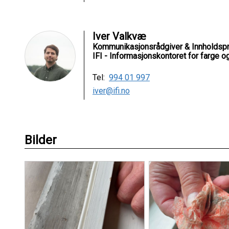
Iver Valkvæ
Kommunikasjonsrådgiver & Innholdsp
IFI - Informasjonskontoret for farge og
Tel:
994 01 997
iver@ifi.no
Bilder