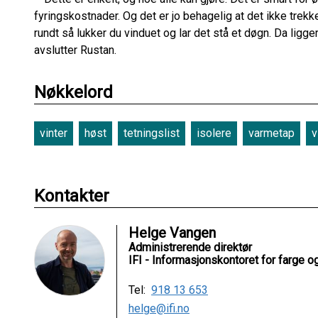
fyringskostnader. Og det er jo behagelig at det ikke trekker
rundt så lukker du vinduet og lar det stå et døgn. Da ligge
avslutter Rustan.
Nøkkelord
vinter
høst
tetningslist
isolere
varmetap
v
Kontakter
Helge Vangen
Administrerende direktør
IFI - Informasjonskontoret for farge og
Tel:
918 13 653
helge@ifi.no