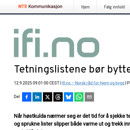
Hjem
Følg innhold
Tetningslistene bør bytt
12.9.2025 09:01:00 CEST
|
Ifi.no – Norsk råd for hjem og bygg
|
P
Del
Når høstkulda nærmer seg er det tid for å sjekke t
og sprukne lister slipper både varme ut og trekk in