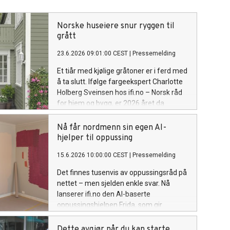
Norske huseiere snur ryggen til
grått
23.6.2026 09:01:00 CEST
|
Pressemelding
Et tiår med kjølige gråtoner er i ferd med
å ta slutt. Ifølge fargeekspert Charlotte
Holberg Sveinsen hos ifi.no – Norsk råd
for hjem og bygg, er 2026 året da
varmere jordfarger, dempede
grønntoner og naturlige overflater for
Nå får nordmenn sin egen AI-
alvor tar over det norske fasadebildet.
hjelper til oppussing
15.6.2026 10:00:00 CEST
|
Pressemelding
Det finnes tusenvis av oppussingsråd på
nettet – men sjelden enkle svar. Nå
lanserer ifi.no den AI-baserte
oppussingshjelpen Frida, som gir
nordmenn konkrete svar på ett sted:
vedlikehold av bolig, valg av riktige
Dette avgjør når du kan starte