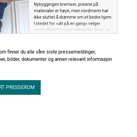
Nybyggingen bremser, prisene på
materialer er høye, men nordmenn har
ikke sluttet å drømme om et bedre hjem.
I stedet for «alt på en gang» velger
stadig flere å bo seg videre der de er, og
ta målrettede oppussingsgrep som gir
mer funksjon og trivsel.
rom finner du alle våre siste pressemeldinger,
er, bilder, dokumenter og annen relevant informasjon
RT PRESSEROM