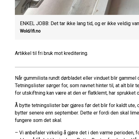
ENKEL JOBB: Det tar ikke lang tid, og er ikke veldig vans
Wold/ifi.no
Artikkel til fri bruk mot kreditering.
.....................................................................................................................................
Når gummilista rundt dørbladet eller vinduet blir gammel o
Tetningslister sørger for, som navnet hinter til, at alt blir 
for utskiftning kan være at den er flatklemt, har sprukket o
Å bytte tetningslister bør gjøres før det blir for kaldt ut
bytter senere enn september. Dette er fordi den skal limes 
fungere som det skal.
– Vi anbefaler virkelig å gjøre det i den varme perioden, f