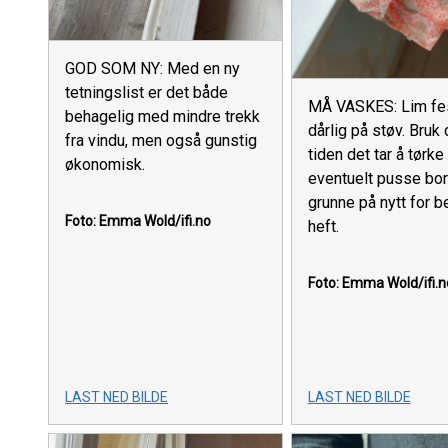
GOD SOM NY: Med en ny
tetningslist er det både
MÅ VASKES: Lim fe
behagelig med mindre trekk
dårlig på støv. Bruk
fra vindu, men også gunstig
tiden det tar å tørke
økonomisk.
eventuelt pusse bor
grunne på nytt for b
Foto: Emma Wold/ifi.no
heft.
Foto: Emma Wold/ifi.n
LAST NED BILDE
LAST NED BILDE