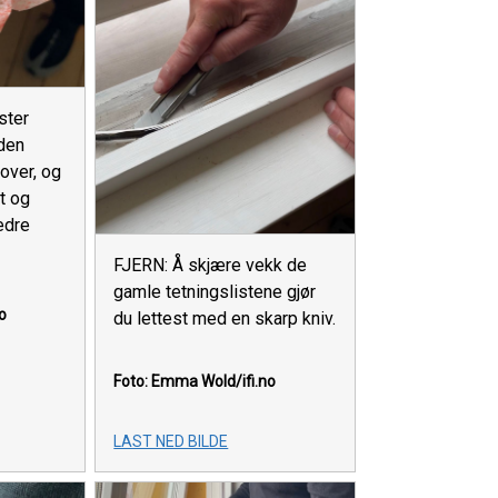
ster
 den
 over, og
t og
edre
FJERN: Å skjære vekk de
gamle tetningslistene gjør
o
du lettest med en skarp kniv.
Foto: Emma Wold/ifi.no
LAST NED BILDE