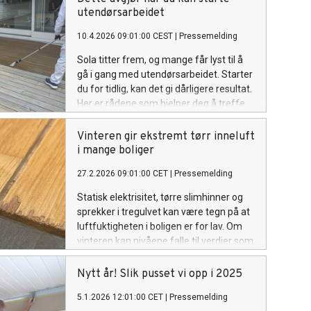
produkter, fremgangsmåte steg for steg
utendørsarbeidet
og oversikt over hva de trenger av utstyr
10.4.2026 09:01:00 CEST
|
Pressemelding
og materialer.
Sola titter frem, og mange får lyst til å
gå i gang med utendørsarbeidet. Starter
du for tidlig, kan det gi dårligere resultat.
Her er rådene som hjelper deg å treffe
riktig tidspunkt.
Vinteren gir ekstremt tørr inneluft
i mange boliger
27.2.2026 09:01:00 CET
|
Pressemelding
Statisk elektrisitet, tørre slimhinner og
sprekker i tregulvet kan være tegn på at
luftfuktigheten i boligen er for lav. Om
vinteren kan nivåene falle til verdier som
påvirker både helse og materialer
negativt.
Nytt år! Slik pusset vi opp i 2025
5.1.2026 12:01:00 CET
|
Pressemelding