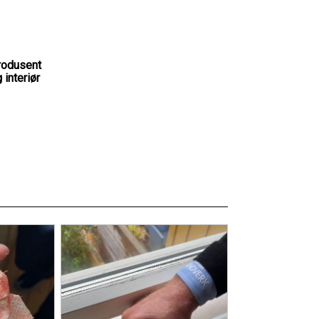
rodusent
 interiør