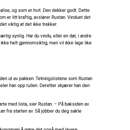
pølse, og som er hvit. Den dekker godt. Dette
som er litt kraftig, avslører Rustan. Vinduet det
et viktig at det ikke trekker.
 særlig synlig. Har du vindu, eller en dør, i andre
ikke helt gjennomsiktig, men vil ikke lage like
ta den ut av pakken. Tetningslistene som Rustan
deler han opp rullen. Deretter skjærer han den
starte med lista, sier Rustan. – På baksiden av
 kan fra starten av. Så jobber du deg sakte
r økonomien å gjøre det også med lavere