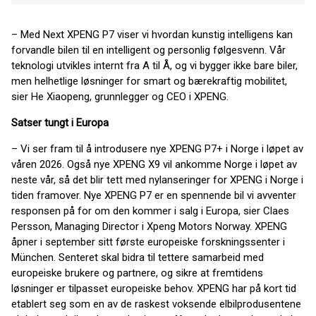
– Med Next XPENG P7 viser vi hvordan kunstig intelligens kan
forvandle bilen til en intelligent og personlig følgesvenn. Vår
teknologi utvikles internt fra A til Å, og vi bygger ikke bare biler,
men helhetlige løsninger for smart og bærekraftig mobilitet,
sier He Xiaopeng, grunnlegger og CEO i XPENG.
Satser tungt i Europa
– Vi ser fram til å introdusere nye XPENG P7+ i Norge i løpet av
våren 2026. Også nye XPENG X9 vil ankomme Norge i løpet av
neste vår, så det blir tett med nylanseringer for XPENG i Norge i
tiden framover. Nye XPENG P7 er en spennende bil vi avventer
responsen på for om den kommer i salg i Europa, sier Claes
Persson, Managing Director i Xpeng Motors Norway. XPENG
åpner i september sitt første europeiske forskningssenter i
München. Senteret skal bidra til tettere samarbeid med
europeiske brukere og partnere, og sikre at fremtidens
løsninger er tilpasset europeiske behov. XPENG har på kort tid
etablert seg som en av de raskest voksende elbilprodusentene