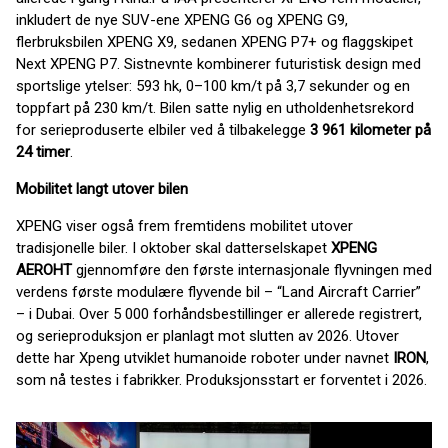
inkludert de nye SUV-ene XPENG G6 og XPENG G9,
flerbruksbilen XPENG X9, sedanen XPENG P7+ og flaggskipet
Next XPENG P7. Sistnevnte kombinerer futuristisk design med
sportslige ytelser: 593 hk, 0–100 km/t på 3,7 sekunder og en
toppfart på 230 km/t. Bilen satte nylig en utholdenhetsrekord
for serieproduserte elbiler ved å tilbakelegge
3 961 kilometer på
24 timer
.
Mobilitet langt utover bilen
XPENG viser også frem fremtidens mobilitet utover
tradisjonelle biler. I oktober skal datterselskapet
XPENG
AEROHT
gjennomføre den første internasjonale flyvningen med
verdens første modulære flyvende bil – “Land Aircraft Carrier”
– i Dubai. Over 5 000 forhåndsbestillinger er allerede registrert,
og serieproduksjon er planlagt mot slutten av 2026. Utover
dette har Xpeng utviklet humanoide roboter under navnet
IRON
,
som nå testes i fabrikker. Produksjonsstart er forventet i 2026.