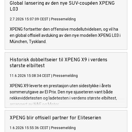
dette en av de mest komplette nyhetene i sitt segment.
Global lansering av den nye SUV-coupéen XPENG
L03
2.7.2026 15:07:09 CEST
|
Pressemelding
XPENG fortsetter den offensive modellutvidelsen, og vil ha
en global offisiell avduking av den nye modellen XPENG L03 i
München, Tyskland.
Historisk dobbeltseier til XPENG X9 i verdens
største elbiltest
11.6.2026 15:08:34 CEST
|
Pressemelding
XPENG X9 leverte en prestasjon uten sidestykke i årets
sommerutgave av El Prix. Den nye sjuseteren vant både
rekkeviddetesten og ladetesten i verdens største elbiltest,
arrangert av NAF og Motor.
XPENG blir offisiell partner for Eliteserien
1.6.2026 15:55:36 CEST
|
Pressemelding