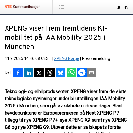
LOGG INN
XPENG viser frem fremtidens KI-
mobilitet på IAA Mobility 2025 i
München
11.9.2025 14:46:08 CEST
|
XPENG Norge
|
Pressemelding
Del
Teknologi- og elbilprodusenten XPENG viser fram de siste
teknologiske nyvinninger under bilutstillingen IAA Mobility
2025 i München, som går av stabelen i disse dager. Blant
høydepunktene er Europapremieren på
Next XPENG P7
i
tillegg til nye XPENG P7+, nye XPENG X9 samt nye XPENG
G6 og nye XPENG G9. Utover dette er selskapets første