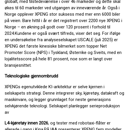
globalt, med tilstedeværelse i over 46 markeder og dette skal
økes til 60 markeder ved utgangen av inneværende år. Også i
Norge opplever XPENG stor suksess med mer enn 6000 biler
på veien. Bare hittil i år er det registrert over 2200 nye XPENG i
Norge – en økning på godt over 120 prosent i forhold til
2024.Kundene er også svært tilfreds, viser det seg. For ifølge
en undersøkelse fra analyseselskapet USCALE (juli 2025) er
XPENG det første kinesiske bilmerket som topper Net
Promoter Score (NPS) i Tyskland, Østerrike og Sveits, med en
lojalitetsscore på hele 81 prosent, noe som er langt over
bransjesnittet.
Teknologiske gjennombrudd
XPENGs egenutviklede KI-arkitektur er selve kjernen i
selskapets strategi. Denne integrerer sky, kjøretøy, datakraft og
maskinvare, og legger grunnlaget for neste generasjons
selvkjørende teknologi. Selskapet planlegger serieproduksjon
av
L4-kjøretøy innen 2026
, og tester med robotaxi-flåter er
allerede i gang i Kina.På IAA presenterer XPENG fem modeller,