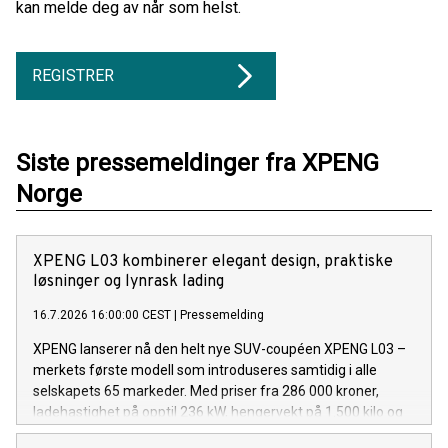
kan melde deg av når som helst.
REGISTRER
Siste pressemeldinger fra XPENG
Norge
XPENG L03 kombinerer elegant design, praktiske
løsninger og lynrask lading
16.7.2026 16:00:00 CEST
|
Pressemelding
XPENG lanserer nå den helt nye SUV-coupéen XPENG L03 –
merkets første modell som introduseres samtidig i alle
selskapets 65 markeder. Med priser fra 286 000 kroner,
ladehastighet på opptil 236 kW, hengervekt på 1.500 kilo og
en rekke smarte løsninger utviklet for europeiske kunder, blir