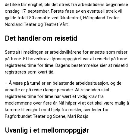
det ikke blir enighet, blir det streik fra arbeidstidens begynnelse
onsdag 17. september. Første fase av en eventuell streik vil
gjelde totalt 80 ansatte ved Riksteatret, Hålogaland Teater,
Nordland Teater og Teatret Vårt.
Det handler om reisetid
Sentralt i meklingen er arbeidsvilkårene for ansatte som reiser
på turné. Et hovedkrav i lønnsoppgjøret var at reisetid på turné
registreres time for time. Dagens bestemmelse sier at reisetid
registreres som kvart tid.
– Å være på turné er en belastende arbeidssituasjon, og de
ansatte er på reise i lange perioder. At reisetiden skal
registreres time for time har vært et viktig krav fra
medlemmene over flere år. Nå håper vi at det skal være mulig å
komme til enighet med hjelp fra mekler, sier leder for
Fagforbundet Teater og Scene, Mari Røsjø.
Uvanlig i et mellomoppgjør