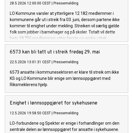
28.5.2026 12:00:00 CEST
|
Pressemelding
LO Kommune varsler at ytterligere 12 182 medlemmer i
kommunene går ut i streik fra 03. juni, dersom partene ikke
kommer til enighet under mekling. Streiken vil særlig gjelde
folk som jobber i barnehager og på skoler. Totalt vil dette
bety 18 755 medlemmer etter første og andre uttak.
6573 kan bli tatt ut i streik fredag 29. mai
22.5.2026 13:01:31 CEST
|
Pressemelding
6573 ansatte i kommunesektoren er klare til streik om ikke
KS og LO Kommune blir enige om lønnsoppgjøret med
Riksmeklerens hjelp.
Enighet i lønnsoppgjøret for sykehusene
12.5.2026 19:58:50 CEST
|
Pressemelding
LO-forbundene og Spekter er enige i forhandlinger om den
sentrale delen av lønnsoppgjøret for ansatte i sykehusene.