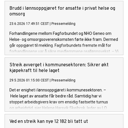
Brudd i lønnsoppgjøret for ansatte i privat helse og
omsorg
23.6.2026 17:49:51 CEST
|
Pressemelding
Forhandlingene mellom Fagforbundet og NHO Geneo om
Helse- og omsorgsoverenskomsten førte ikke fram. Dermed
går oppgjøret til mekling. Fagforbundets fremste mål for
forhandlingene var å sikre medlemmene reallønnsvekst. – Vi
har møtt en arbeidsgiver som ikke var villig til å komme oss i
møte. Mange av våre medlemmer tjener lite, derfor var
Streik avverget i kommunesektoren: Sikrer økt
reallønnsvekst et krystallklart krav fra oss. Et annet viktig
kjøpekraft til hele laget
krav var å sikre forskuttering av pleiepenger. Når
29.5.2026 01:15:00 CEST
|
Pressemelding
arbeidsgiver ikke gikk med på disse kravene, måtte det bli
brudd, sier Tarjei Leistad fra Fagforbundets ledelse. Avtalen
Det er enighet i lønnsoppgjøret i kommunesektoren. –
det ble forhandlet om er Helse- og
Hele laget av ansatte får bedre råd. Samtidig har vi
omsorgsoverenskomsten, kalt avtale 481. Fagforbundet
stoppet arbeidsgivers krav om ensidig fastsette turnus
forhandlet sammen med FO. Hvis partene ikke kommer til
og arbeidstid, sier Helene Harsvik Skeibrok, leder av LO
enighet hos Riksmekleren, vil det bli streik. Meklingsdato er
Kommune og Fagforbundet.
foreløpig ikke satt.
Ved en streik kan nye 12 182 bli tatt ut