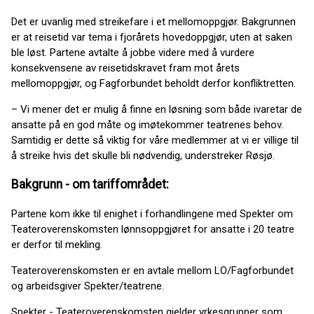
Det er uvanlig med streikefare i et mellomoppgjør. Bakgrunnen
er at reisetid var tema i fjorårets hovedoppgjør, uten at saken
ble løst. Partene avtalte å jobbe videre med å vurdere
konsekvensene av reisetidskravet fram mot årets
mellomoppgjør, og Fagforbundet beholdt derfor konfliktretten.
– Vi mener det er mulig å finne en løsning som både ivaretar de
ansatte på en god måte og imøtekommer teatrenes behov.
Samtidig er dette så viktig for våre medlemmer at vi er villige til
å streike hvis det skulle bli nødvendig, understreker Røsjø.
Bakgrunn - om tariffområdet:
Partene kom ikke til enighet i forhandlingene med Spekter om
Teateroverenskomsten lønnsoppgjøret for ansatte i 20 teatre
er derfor til mekling.
Teateroverenskomsten er en avtale mellom LO/Fagforbundet
og arbeidsgiver Spekter/teatrene.
Spekter - Teateroverenskomsten gjelder yrkesgrupper som