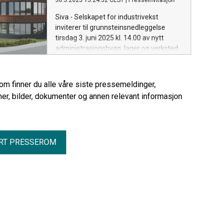
30.5.2025 15:24:52 CEST
|
Presseinvitasjon
Siva - Selskapet for industrivekst
inviterer til grunnsteinsnedleggelse
tirsdag 3. juni 2025 kl. 14.00 av nytt
administrasjonsbygg, lager og verksted
ved ferrosilisiumsverket til Finnfjord AS.
Grunnsteinen legges ned av
statsminister Jonas Gahr Støre og
rom finner du alle våre siste pressemeldinger,
næringsminister Cecilie Myrseth.
er, bilder, dokumenter og annen relevant informasjon
RT PRESSEROM