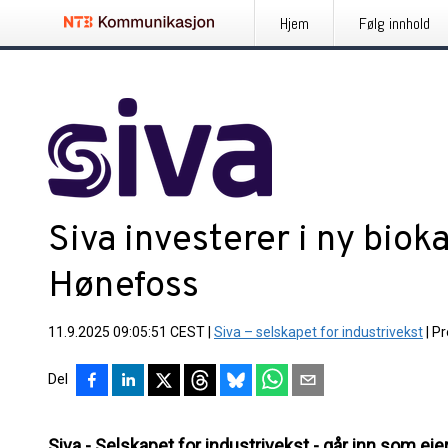
Hjem
Følg innhold
Siva investerer i ny biok
Hønefoss
11.9.2025 09:05:51 CEST
|
Siva – selskapet for industrivekst
|
Pr
Del
Siva - Selskapet for industrivekst - går inn som 