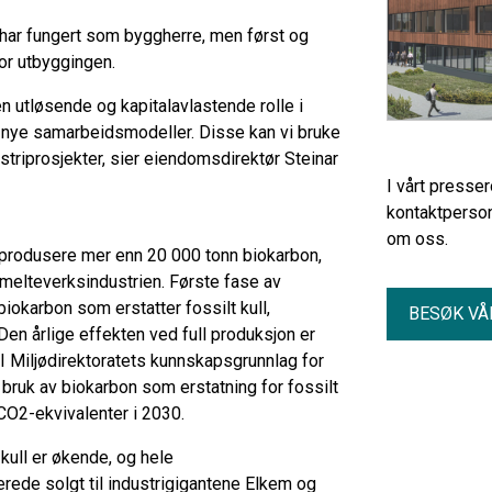
e har fungert som byggherre, men først og
for utbyggingen.
en utløsende og kapitalavlastende rolle i
ed nye samarbeidsmodeller. Disse kan vi bruke
ustriprosjekter, sier eiendomsdirektør Steinar
I vårt presse
kontaktperson
om oss.
 produsere mer enn 20 000 tonn biokarbon,
melteverksindustrien. Første fase av
 biokarbon som erstatter fossilt kull,
BESØK VÅ
en årlige effekten ved full produksjon er
 I Miljødirektoratets kunnskapsgrunnlag for
bruk av biokarbon som erstatning for fossilt
 CO2-ekvivalenter i 2030.
kull er økende, og hele
rede solgt til industrigigantene Elkem og