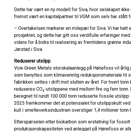
Dette har vært en ny modell for Siva, hvor selskapet ikk
fremst vært en kapitalpartner til VGM som selv har stått 
– Overtakelsen markerer en milepæl for Siva. Vi har hatt 
prosjektet, og dette har gitt oss verdifulle erfaringer m
videre for å bidra til realisering av fremtidens grønne ind
Jørstad i Siva.
Reduserer utslipp
Vow Green Metals storskalaanlegg på Hønefoss vil årlig
som benyttes som klimavennlig reduksjonsmateriale til s
fabrikken settes i drift mot slutten av året. For hvert tonn
reduseres CO₂-utslippene med mellom fire og fem tonn. D
beregnet til rundt 100 000 tonn reduserte fossile utslipp.
2025 fremkommer det at potensialet for utslippskutt ved 
kull i smelteverksindustrien overstiger 1,4 millioner tonn
Etterspørselen etter biokarbon som erstatning for fossilt 
produksjonskapasiteten ved anlegget på Hønefoss er alle