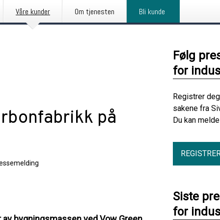
Våre kunder
Om tjenesten
Bli kunde
Følg pre
for indus
Registrer deg
sakene fra Si
arbonfabrikk på
Du kan melde 
REGISTRE
essemelding
Siste pr
for indus
eier av bygningsmassen ved Vow Green