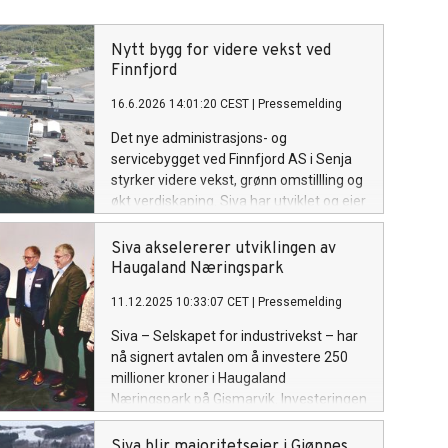
Nytt bygg for videre vekst ved
Finnfjord
16.6.2026 14:01:20 CEST
|
Pressemelding
Det nye administrasjons- og
servicebygget ved Finnfjord AS i Senja
styrker videre vekst, grønn omstillling og
økt verdiskaping. Siva har utviklet og eier
bygget, slik at Finnfjord kan prioritere
investeringer i teknologiutvikling,
Siva akselererer utviklingen av
produksjon og industriell oppskalering.
Haugaland Næringspark
11.12.2025 10:33:07 CET
|
Pressemelding
Siva – Selskapet for industrivekst – har
nå signert avtalen om å investere 250
millioner kroner i Haugaland
Næringspark på Gismarvik. Investeringen
skal sikre raskere klargjøring av tomter
og industriell infrastruktur, og dermed
Siva blir majoritetseier i Gjønnes