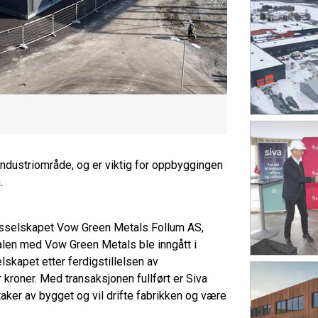
t industriområde, og er viktig for oppbyggingen
h.
msselskapet Vow Green Metals Follum AS,
alen med Vow Green Metals ble inngått i
kapet etter ferdigstillelsen av
kroner. Med transaksjonen fullført er Siva
aker av bygget og vil drifte fabrikken og være