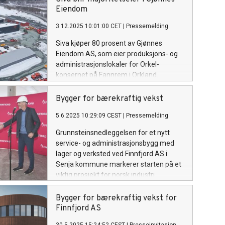
senke terskelen for
Eiendom
nye, fremtidsrettede industrietableringer.
3.12.2025 10:01:00 CET
|
Pressemelding
Siva kjøper 80 prosent av Gjønnes
Eiendom AS, som eier produksjons- og
administrasjonslokaler for Orkel-
konsernet på Fannrem i Orkland.
Bygger for bærekraftig vekst
5.6.2025 10:29:09 CEST
|
Pressemelding
Grunnsteinsnedleggelsen for et nytt
service- og administrasjonsbygg med
lager og verksted ved Finnfjord AS i
Senja kommune markerer starten på et
viktig prosjekt for norsk industri.
Bygger for bærekraftig vekst for
Finnfjord AS