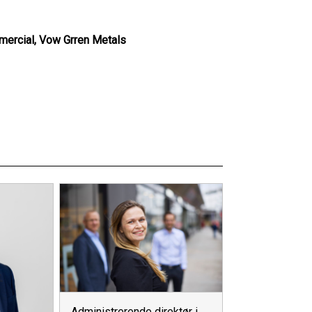
mmercial, Vow Grren Metals
Administrerende direktør i