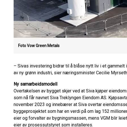
Foto Vow Green Metals
– Sivas investering bidrar til å blåse nytt liv i et gammel
av ny grønn industri, sier næringsminister Cecilie Myrset
Ny samarbeidsmodell
Overtakelsen av bygget skjer ved at Siva kjøper eiendo
som nå får navnet Siva Treklyngen Eiendom AS. Kjøpsavt
november 2023 og innebærer at Siva overtar eiendomssels
byggeprosjektet som har en verdi på om lag 152 millioner 
eier og forvalter av bygningsmassen, mens VGM blir leiet
eier av prosessutstyret som installeres.