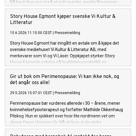
Nå begir hun seg ut på et nytt eventyr, nemlig Norseman -
verdens mest ekstreme triatlon.
Story House Egmont kjøper svenske Vi Kultur &
Litteratur
15.6.2026 11:15:00 CEST
|
Pressemelding
Story House Egmont har inngått en avtale om å kjøpe det
svenske mediehuset Vi Kultur & Litteratur AB, med
merkevarer som Vi og Vi Läser. Oppkjøpet styrker Story
House Egmonts satsing på kvalitetsjournalistikk og
medievekst i og utenfor Skandinavia.
Gir ut bok om Perimenopause: Vi kan ikke nok, og
det angår oss alle!
29.5.2026 15:07:01 CEST
|
Pressemelding
Perimenopause bør vurderes allerede i 30 – årene, mener
kvinnehelsefysioterapeut og forfatter Mathilde Okkenhaug
Pilskog. Hun er sjokkert over hvor lite nordmenn vet om
denne fasen i kvinners liv. Nå gir hun ut sin andre
kvinnehelsebok om nettopp dette temaet. -Heldigvis er
åpenheten større nå, og jeg håper at jeg med denne boka