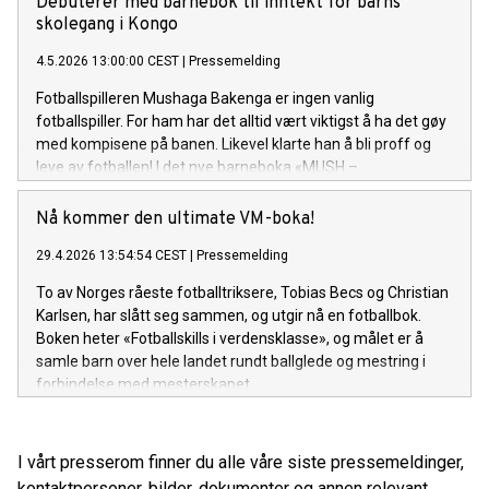
Debuterer med barnebok til inntekt for barns
kan være med å opplyse og hjelpe kvinner på generelt
skolegang i Kongo
grunnlag, sier hun.
4.5.2026 13:00:00 CEST
|
Pressemelding
Fotballspilleren Mushaga Bakenga er ingen vanlig
fotballspiller. For ham har det alltid vært viktigst å ha det gøy
med kompisene på banen. Likevel klarte han å bli proff og
leve av fotballen! I det nye barneboka «MUSH –
PROFFDØMMER» deler han de beste tipsene og forteller de
morsomste historiene fra barndommen.
Nå kommer den ultimate VM-boka!
29.4.2026 13:54:54 CEST
|
Pressemelding
To av Norges råeste fotballtriksere, Tobias Becs og Christian
Karlsen, har slått seg sammen, og utgir nå en fotballbok.
Boken heter «Fotballskills i verdensklasse», og målet er å
samle barn over hele landet rundt ballglede og mestring i
forbindelse med mesterskapet.
I vårt presserom finner du alle våre siste pressemeldinger,
kontaktpersoner, bilder, dokumenter og annen relevant