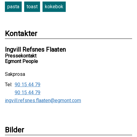
pasta
toast
kokebok
Kontakter
Ingvill Refsnes Flaaten
Pressekontakt
Egmont People
Sakprosa
Tel:
90 15 44 79
90 15 44 79
ingvill.refsnes.flaaten@egmont.com
Bilder