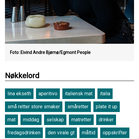
Foto: Eivind Andre Bjørnø/Egmont People
Nøkkelord
lina ekseth
aperitivo
italiensk mat
italia
små retter store smaker
småretter
plate it up
mat
middag
selskap
matretter
drinker
fredagsdrinken
den virale gt
måltid
oppskrifter