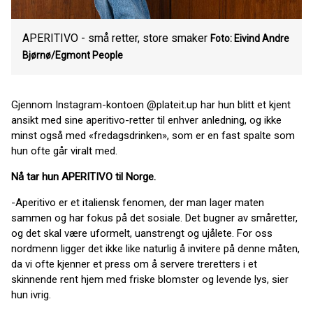
APERITIVO - små retter, store smaker
Foto: Eivind Andre
Bjørnø/Egmont People
Gjennom Instagram-kontoen @plateit.up har hun blitt et kjent
ansikt med sine aperitivo-retter til enhver anledning, og ikke
minst også med «fredagsdrinken», som er en fast spalte som
hun ofte går viralt med.
Nå tar hun APERITIVO til Norge.
-Aperitivo er et italiensk fenomen, der man lager maten
sammen og har fokus på det sosiale. Det bugner av småretter,
og det skal være uformelt, uanstrengt og ujålete. For oss
nordmenn ligger det ikke like naturlig å invitere på denne måten,
da vi ofte kjenner et press om å servere treretters i et
skinnende rent hjem med friske blomster og levende lys, sier
hun ivrig.