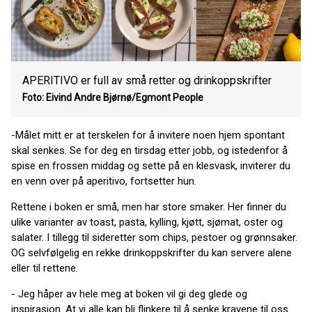
APERITIVO er full av små retter og drinkoppskrifter
Foto: Eivind Andre Bjørnø/Egmont People
-Målet mitt er at terskelen for å invitere noen hjem spontant
skal senkes. Se for deg en tirsdag etter jobb, og istedenfor å
spise en frossen middag og sette på en klesvask, inviterer du
en venn over på aperitivo, fortsetter hun.
Rettene i boken er små, men har store smaker. Her finner du
ulike varianter av toast, pasta, kylling, kjøtt, sjømat, oster og
salater. I tillegg til sideretter som chips, pestoer og grønnsaker.
OG selvfølgelig en rekke drinkoppskrifter du kan servere alene
eller til rettene.
- Jeg håper av hele meg at boken vil gi deg glede og
inspirasjon. At vi alle kan bli flinkere til å senke kravene til oss