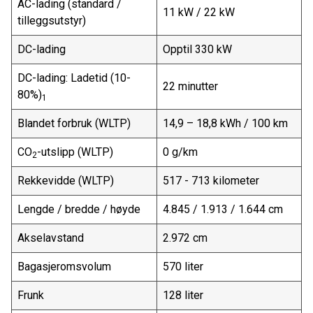
AC-lading (standard /
11 kW / 22 kW
tilleggsutstyr)
DC-lading
Opptil 330 kW
DC-lading: Ladetid (10-
22 minutter
80%)
1
Blandet forbruk (WLTP)
14,9 – 18,8 kWh / 100 km
CO
-utslipp (WLTP)
0 g/km
2
Rekkevidde (WLTP)
517 - 713 kilometer
Lengde / bredde / høyde
4.845 / 1.913 / 1.644 cm
Akselavstand
2.972 cm
Bagasjeromsvolum
570 liter
Frunk
128 liter