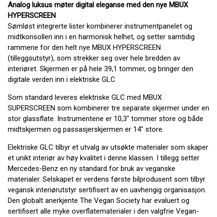
Analog luksus møter digital eleganse med den nye MBUX
HYPERSCREEN
Sømløst integrerte lister kombinerer instrumentpanelet og
midtkonsollen inn i en harmonisk helhet, og setter samtidig
rammene for den helt nye MBUX HYPERSCREEN
(tilleggsutstyr), som strekker seg over hele bredden av
interiøret. Skjermen er på hele 39,1 tommer, og bringer den
digitale verden inn i elektriske GLC.
Som standard leveres elektriske GLC med MBUX
SUPERSCREEN som kombinerer tre separate skjermer under en
stor glassflate. Instrumentene er 10,3" tommer store og både
midtskjermen og passasjerskjermen er 14" store.
Elektriske GLC tilbyr et utvalg av utsøkte materialer som skaper
et unikt interiør av høy kvalitet i denne klassen. I tillegg setter
Mercedes-Benz en ny standard for bruk av veganske
materialer. Selskapet er verdens første bilprodusent som tilbyr
vegansk interiørutstyr sertifisert av en uavhengig organisasjon.
Den globalt anerkjente The Vegan Society har evaluert og
sertifisert alle myke overflatematerialer i den valgfrie Vegan-