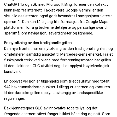
ChatGPT4o og søk med Microsoft Bing, forener den kollektiv
kunnskap fra internett. Takket være Google Gemini, er den
virtuelle assistenten også godt bevandret i navigasjonsrelaterte
spørsmål. Den kan få tilgang til informasjon fra Google Maps
plattformen for å gi brukerne detaljerte og personlige svar til
spørsmål om navigasjon, severdigheter og lignende.
En nytolkning av den tradisjonelle grillen
Den nye fronten har en nytolkning av den tradisjonelle grillen, og
omdefinerer samtidig ansiktet til Mercedes-Benz-merket. Fra et
funksjonelt trekk ved bilene med forbrenningsmotor, har grillen
til den elektriske GLC utviklet seg til et opplyst høyteknologisk
kunstverk.
En opplyst versjon er tilgjengelig som tilleggsutstyr med totalt
942 bakgrunnsbelyste punkter. I tillegg er stjernen og konturen
til den ikoniske grillen opplyst, avhengig av landsspesifikke
reguleringer.
Bak kjennetegnes GLC av innovative todelte lys, og det
fengende stjernemotivet fanger blikket både dag og natt. Som