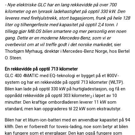
- Nye elektriske GLC har en lang rekkevidde på over 700
kilometer og en lynrask ladehastighet på opptil 330 kW. Den
leveres med firehjulstrekk, stort bagasjerom, frunk på hele 128
liter og tilhengerfeste med kapasitet på opptil 2,4 tonn. I
tillegg gjør MB.OS bilen smartere og mer personlig enn noen
gang. Dette er en moderne Mercedes-Benz, som vi er
overbevist om at vil treffe godt i det norske markedet,
sier
Thorbjørn Myrhaug, direktør i Mercedes-Benz Norge, hos Bertel
O. Steen.
En rekkevidde på opptil 713 kilometer
GLC 400 4MATIC med EQ-teknologi er bygget på et 800V-
system og har en rekkevidde på opptil 713 kilometer (WLTP).
Bilen kan lade på opptil 330 kW på hurtigladestasjon, og få en
oppnådd rekkevidde på opptil 303 kilometer
i løpet av 10
2
minutter. Den kraftige ombordladeren leverer 11 kW som
standard, men kan oppgraderes til 22 kW som ekstrautstyr.
Bilen har et litium-ion-batteri med en anvendbar kapasitet på 94
kWh. Den er forberedt for toveis-lading, noe som betyr at bilen
kan fungere som et energilager. Den kan også fungere som