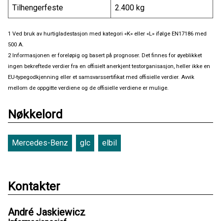
Tilhengerfeste
2.400 kg
1 Ved bruk av hurtigladestasjon med kategori «K» eller «L» ifølge EN17186 med
500 A.
2 Informasjonen er foreløpig og basert på prognoser. Det finnes for øyeblikket
ingen bekreftede verdier fra en offisielt anerkjent testorganisasjon, heller ikke en
EU-typegodkjenning eller et samsvarssertifikat med offisielle verdier. Avvik
mellom de oppgitte verdiene og de offisielle verdiene er mulige.
Nøkkelord
Mercedes-Benz
glc
elbil
Kontakter
André Jaskiewicz