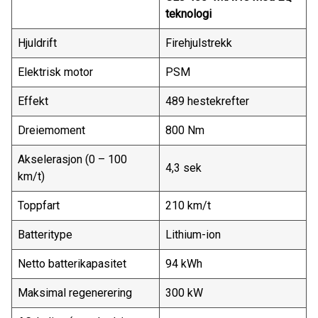
teknologi
Hjuldrift
Firehjulstrekk
Elektrisk motor
PSM
Effekt
489 hestekrefter
Dreiemoment
800 Nm
Akselerasjon (0 – 100
4,3 sek
km/t)
Toppfart
210 km/t
Batteritype
Lithium-ion
Netto batterikapasitet
94 kWh
Maksimal regenerering
300 kW