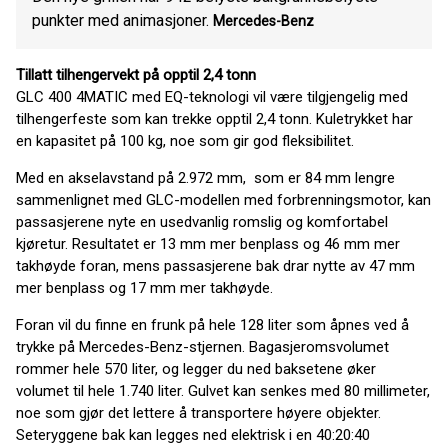
punkter med animasjoner.
Mercedes-Benz
Tillatt tilhengervekt på opptil 2,4 tonn
GLC 400 4MATIC med EQ-teknologi vil være tilgjengelig med
tilhengerfeste som kan trekke opptil 2,4 tonn. Kuletrykket har
en kapasitet på 100 kg, noe som gir god fleksibilitet.
Med en akselavstand på 2.972 mm, som er 84 mm lengre
sammenlignet med GLC-modellen med forbrenningsmotor, kan
passasjerene nyte en usedvanlig romslig og komfortabel
kjøretur. Resultatet er 13 mm mer benplass og 46 mm mer
takhøyde foran, mens passasjerene bak drar nytte av 47 mm
mer benplass og 17 mm mer takhøyde.
Foran vil du finne en frunk på hele 128 liter som åpnes ved å
trykke på Mercedes-Benz-stjernen. Bagasjeromsvolumet
rommer hele 570 liter, og legger du ned baksetene øker
volumet til hele 1.740 liter. Gulvet kan senkes med 80 millimeter,
noe som gjør det lettere å transportere høyere objekter.
Seteryggene bak kan legges ned elektrisk i en 40:20:40