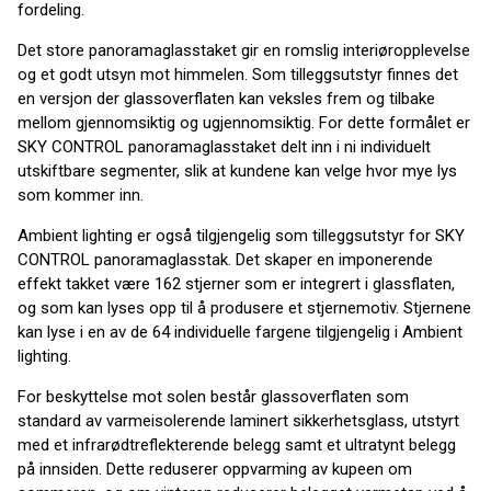
fordeling.
Det store panoramaglasstaket gir en romslig interiøropplevelse
og et godt utsyn mot himmelen. Som tilleggsutstyr finnes det
en versjon der glassoverflaten kan veksles frem og tilbake
mellom gjennomsiktig og ugjennomsiktig. For dette formålet er
SKY CONTROL panoramaglasstaket delt inn i ni individuelt
utskiftbare segmenter, slik at kundene kan velge hvor mye lys
som kommer inn.
Ambient lighting er også tilgjengelig som tilleggsutstyr for SKY
CONTROL panoramaglasstak. Det skaper en imponerende
effekt takket være 162 stjerner som er integrert i glassflaten,
og som kan lyses opp til å produsere et stjernemotiv. Stjernene
kan lyse i en av de 64 individuelle fargene tilgjengelig i Ambient
lighting.
For beskyttelse mot solen består glassoverflaten som
standard av varmeisolerende laminert sikkerhetsglass, utstyrt
med et infrarødtreflekterende belegg samt et ultratynt belegg
på innsiden. Dette reduserer oppvarming av kupeen om