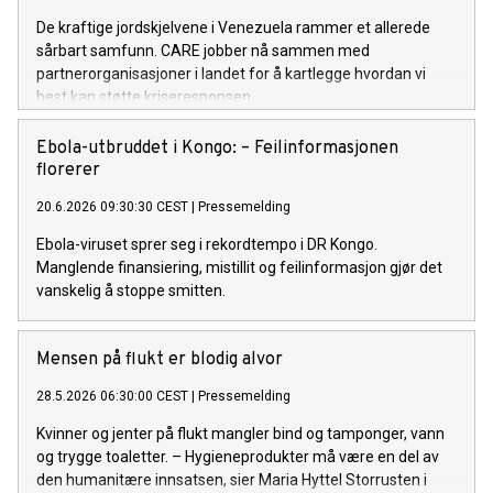
De kraftige jordskjelvene i Venezuela rammer et allerede
sårbart samfunn. CARE jobber nå sammen med
partnerorganisasjoner i landet for å kartlegge hvordan vi
best kan støtte kriseresponsen.
Ebola-utbruddet i Kongo: – Feilinformasjonen
florerer
20.6.2026 09:30:30 CEST
|
Pressemelding
Ebola-viruset sprer seg i rekordtempo i DR Kongo.
Manglende finansiering, mistillit og feilinformasjon gjør det
vanskelig å stoppe smitten.
Mensen på flukt er blodig alvor
28.5.2026 06:30:00 CEST
|
Pressemelding
Kvinner og jenter på flukt mangler bind og tamponger, vann
og trygge toaletter. – Hygieneprodukter må være en del av
den humanitære innsatsen, sier Maria Hyttel Storrusten i