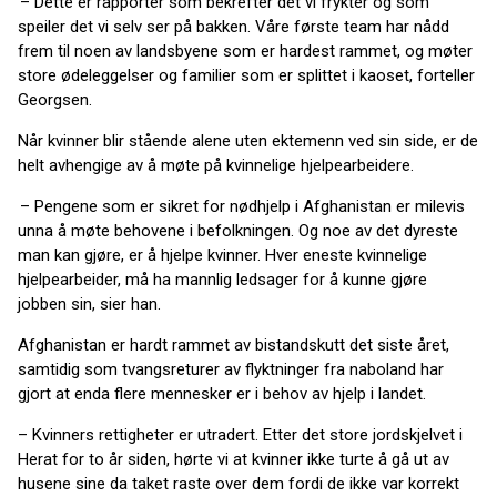
– Dette er rapporter som bekrefter det vi frykter og som
speiler det vi selv ser på bakken. Våre første team har nådd
frem til noen av landsbyene som er hardest rammet, og møter
store ødeleggelser og familier som er splittet i kaoset, forteller
Georgsen.
Når kvinner blir stående alene uten ektemenn ved sin side, er de
helt avhengige av å møte på kvinnelige hjelpearbeidere.
– Pengene som er sikret for nødhjelp i Afghanistan er milevis
unna å møte behovene i befolkningen. Og noe av det dyreste
man kan gjøre, er å hjelpe kvinner. Hver eneste kvinnelige
hjelpearbeider, må ha mannlig ledsager for å kunne gjøre
jobben sin, sier han.
Afghanistan er hardt rammet av bistandskutt det siste året,
samtidig som tvangsreturer av flyktninger fra naboland har
gjort at enda flere mennesker er i behov av hjelp i landet.
– Kvinners rettigheter er utradert. Etter det store jordskjelvet i
Herat for to år siden, hørte vi at kvinner ikke turte å gå ut av
husene sine da taket raste over dem fordi de ikke var korrekt