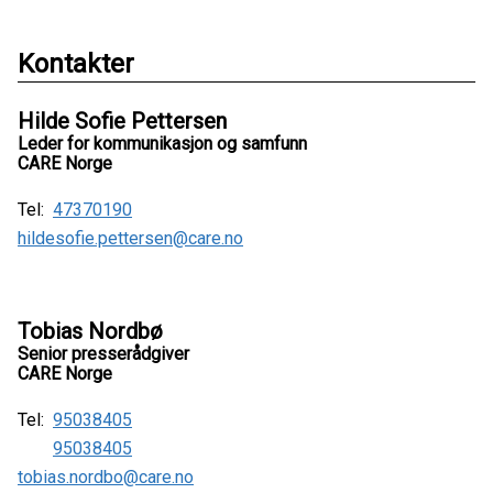
Kontakter
Hilde Sofie Pettersen
Leder for kommunikasjon og samfunn
CARE Norge
Tel:
47370190
hildesofie.pettersen@care.no
Tobias Nordbø
Senior presserådgiver
CARE Norge
Tel:
95038405
95038405
tobias.nordbo@care.no