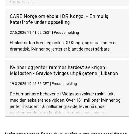
CARE Norge.
CARE Norge om ebola i DR Kongo: – En mulig
katastrofe under oppseiling
27.5.2026 11:41:02 CEST
|
Pressemelding
Ebolasmitten brer seg raskt i DR Kongo, og situasjonen er
dramatisk. Kvinner og jenter er blant de mest sårbare.
Kvinner og jenter rammes hardest av krigen i
Midtøsten - Gravide tvinges ut på gatene i Libanon
19.3.2026 10:45:35 CET
|
Pressemelding
De humanitære behovene i Midtøsten vokser raskt i takt
med den eskalerende volden. Over 161 millioner kvinner og
jenter, inkludert 1,6 millioner gravide, lever nå under
overhengende fare i konfliktrammede land, advarer
CARE Norge.