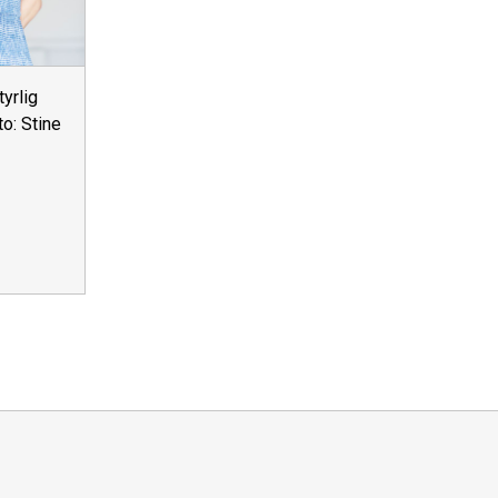
yrlig
o: Stine