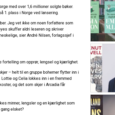
rge med over 1,6 millioner solgte bøker.
 på 1. plass i Norge ved lansering.
feber. Jeg vet ikke om noen forfattere som
s skuffer aldri leseren og skriver
eskelige, sier André Nilsen, forlagssjef i
 fortelling om
opprør, lengsel og kjærlighet.
kjer – helt til en gruppe bohemer flytter inn i
 Lottie og Celia lokkes inn i en fremmed
koster, og det som skjer i Arcadia får
kes minner, lengsler og en kjærlighet som
 gang elsket?