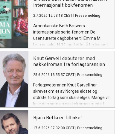
både i Norge og internasjonalt. Onsdag
internasjonalt bokfenomen
29. juli fyller han 80 år.
2.7.2026 12:53:18 CEST
|
Pressemelding
Amerikanske Beth Browers
internasjonale serie-fenomen De
usensurerte dagbøkene til Emma M.
Lion er solgt til 14 land etter å ha bygget
en lojal internasjonal leserskare
gjennom jungeltelegrafen. Nå kommer
Knut Gørvell debuterer med
serien på norsk før den britiske
nøkkelroman fra forlagsbransjen
utgivelsen.
25.6.2026 13:55:57 CEST
|
Pressemelding
Forlagsveteranen Knut Gørvell har
skrevet om et av Norges eldste og
største forlag som skal selges. Mange vil
lese den som en nøkkelroman med et
åpenbart spørsmål: hvem er modellene
bak de ulike karakterene?
Bjørn Beltø er tilbake!
17.6.2026 07:02:00 CEST
|
Pressemelding