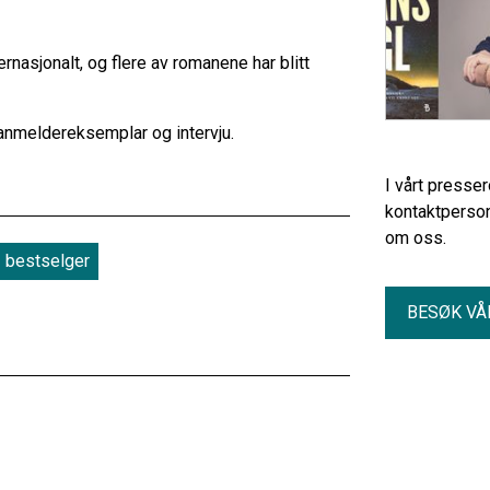
rnasjonalt, og flere av romanene har blitt
 anmeldereksemplar og intervju.
I vårt presse
kontaktperson
om oss.
bestselger
BESØK VÅ