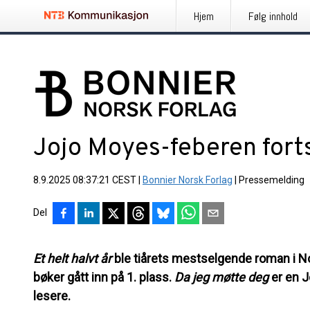
Hjem
Følg innhold
Jojo Moyes-feberen fort
8.9.2025 08:37:21 CEST
|
Bonnier Norsk Forlag
|
Pressemelding
Del
Et helt halvt år
ble tiårets mestselgende roman i N
bøker gått inn på 1. plass.
Da jeg møtte deg
er en J
lesere.