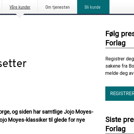
Våre kunder
Om tjenesten
Bli kunde
Følg pre
Forlag
Registrer deg
setter
sakene fra Bo
melde deg av 
REGISTRE
orge, og siden har samtlige Jojo Moyes-
Siste pr
ojo Moyes-klassiker til glede for nye
Forlag