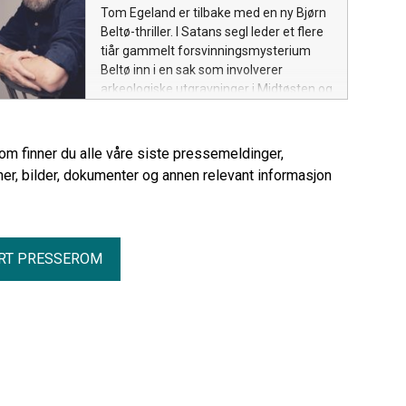
Tom Egeland er tilbake med en ny Bjørn
Beltø-thriller. I Satans segl leder et flere
tiår gammelt forsvinningsmysterium
Beltø inn i en sak som involverer
arkeologiske utgravninger i Midtøsten og
et topphemmelig Mossad-prosjekt.
rom finner du alle våre siste pressemeldinger,
er, bilder, dokumenter og annen relevant informasjon
RT PRESSEROM