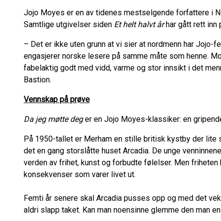
Jojo Moyes er en av tidenes mestselgende forfattere i No
Samtlige utgivelser siden
Et helt halvt år
har gått rett inn
– Det er ikke uten grunn at vi sier at nordmenn har Jojo-
engasjerer norske lesere på samme måte som henne. Moye
fabelaktig godt med vidd, varme og stor innsikt i det menn
Bastion.
Vennskap på prøve
Da jeg møtte deg
er en Jojo Moyes-klassiker: en gripende
På 1950-tallet er Merham en stille britisk kystby der lite s
det en gang storslåtte huset Arcadia. De unge venninnene
verden av frihet, kunst og forbudte følelser. Men friheten 
konsekvenser som varer livet ut.
Femti år senere skal Arcadia pusses opp og med det vek
aldri slapp taket. Kan man noensinne glemme den man en