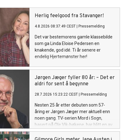
Herlig feelgood fra Stavanger!
4.8.2026 08:37:49 CEST
|
Pressemelding
Det var bestemorens gamle klassebilde
som ga Linda Eloise Pedersen en
knakende, god idé. Ti år senere er
endelig Hjertemønster her!
Jørgen Jæger fyller 80 år: – Det er
aldri for sent å begynne
28.7.2026 15:23:22 CEST
|
Pressemelding
Nesten 25 år etter debuten som 57-
åring er Jørgen Jæger mer aktuell enn
noen gang. TV-serien Mord i Sogn,
basert på Ole Vik-bøkene, har blitt en av
årets største norske dramasuksesser og
gitt forfatterskapet et nytt publikum
Gilmore Girls møter Jane Austen i