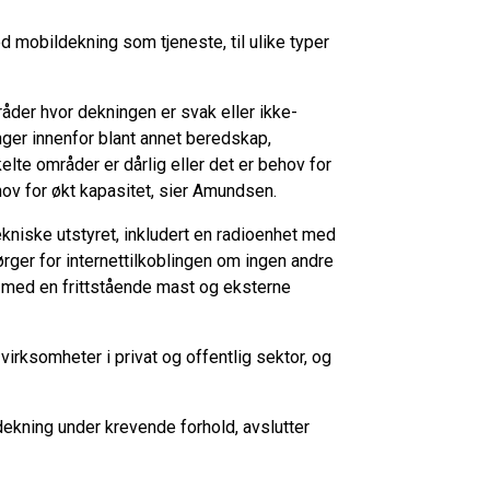
 mobildekning som tjeneste, til ulike typer
åder hvor dekningen er svak eller ikke-
nger innenfor blant annet beredskap,
lte områder er dårlig eller det er behov for
hov for økt kapasitet, sier Amundsen.
niske utstyret, inkludert en radioenhet med
ørger for internettilkoblingen om ingen andre
es med en frittstående mast og eksterne
irksomheter i privat og offentlig sektor, og
dekning under krevende forhold, avslutter