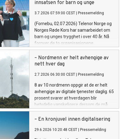
innsatsen for barn og unge
3.7.2026 07:59:00 CEST
|
Pressemelding
(Fornebu, 02.07.2026) Telenor Norge og
Norges Røde Kors har samarbeidet om
barn og unges trygghet i over 40 år. Nå
fornyer de to organisasjonene
samarbeidsavtalen, med mål om å
styrke innsatsen mot mobbing,
– Nordmenn er helt avhengige av
utenforskap og psykiske utfordringer i
nett hver dag
en hverdag som blir stadig mer digital.
2.7.2026 06:30:00 CEST
|
Pressemelding
8 av 10 nordmenn oppgir at de er helt
avhengige av digitale tjenester daglig. 65
prosent svarer at hverdagen blir
betydelig vanskeligere dersom de må
klare seg uten disse netttjenestene i
mer enn en halv dag.
– En kronjuvel innen digitalisering
29.6.2026 10:20:48 CEST
|
Pressemelding