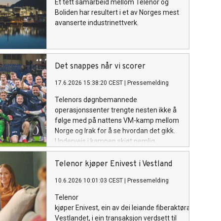
Et tett samarbeid mellom Telenor og
Boliden har resultert i et av Norges mest
avanserte industrinettverk.
Det snappes når vi scorer
17.6.2026 15:38:20 CEST
|
Pressemelding
Telenors døgnbemannede
operasjonssenter trengte nesten ikke å
følge med på nattens VM-kamp mellom
Norge og Irak for å se hvordan det gikk.
Underveis i kampen skjøt nemlig
mobildatatrafikken i været – fire ganger.
Telenor kjøper Enivest i Vestland
10.6.2026 10:01:03 CEST
|
Pressemelding
Telenor
kjøper Enivest, ein av dei leiande fiberaktørane på
Vestlandet, i ein transaksjon verdsett til