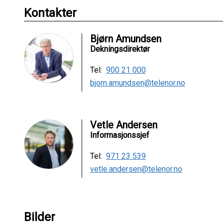
Kontakter
Bjørn Amundsen
Dekningsdirektør
Tel:
900 21 000
bjorn.amundsen@telenor.no
Vetle Andersen
Informasjonssjef
Tel:
971 23 539
vetle.andersen@telenor.no
Bilder