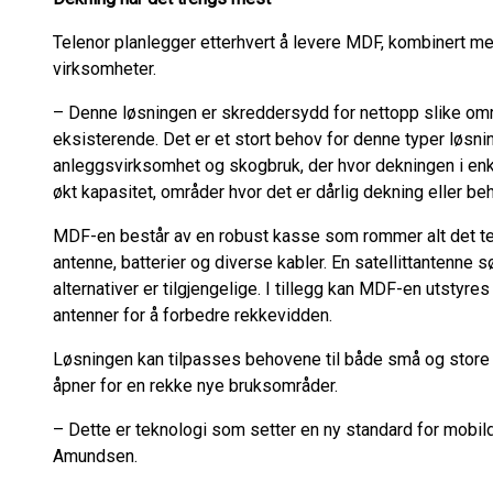
Telenor planlegger etterhvert å levere MDF, kombinert med
virksomheter.
– Denne løsningen er skreddersydd for nettopp slike omr
eksisterende. Det er et stort behov for denne typer løsni
anleggsvirksomhet og skogbruk, der hvor dekningen i enke
økt kapasitet, områder hvor det er dårlig dekning eller be
MDF-en består av en robust kasse som rommer alt det tek
antenne, batterier og diverse kabler. En satellittantenne s
alternativer er tilgjengelige. I tillegg kan MDF-en utstyr
antenner for å forbedre rekkevidden.
Løsningen kan tilpasses behovene til både små og store v
åpner for en rekke nye bruksområder.
– Dette er teknologi som setter en ny standard for mobil
Amundsen.