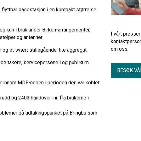
flyttbar basestasjon i en kompakt størrelse
og kun i bruk under Birken-arrangementer,
I vårt presse
tolper og antenner.
kontaktperson
om oss.
og et svært stillegående, lite aggregat.
t deltakere, servicepersonell og publikum
BESØK VÅ
ar innom MDF-noden i perioden den var koblet
brudd og 2403 handover inn fra brukerne i
roblemer på tidtakingspunket på Bringbu som