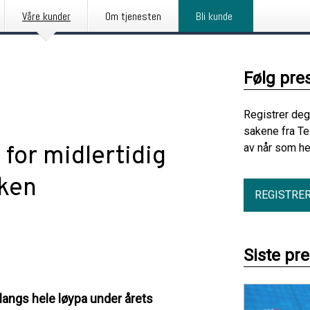
Våre kunder
Om tjenesten
Bli kunde
Følg pre
Registrer deg
sakene fra Te
 for midlertidig
av når som he
rken
REGISTRE
Siste pr
 langs hele løypa under årets