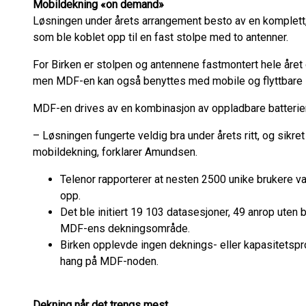
Mobildekning «on demand»
Løsningen under årets arrangement besto av en komplett, 
som ble koblet opp til en fast stolpe med to antenner.
For Birken er stolpen og antennene fastmontert hele året 
men MDF-en kan også benyttes med mobile og flyttbare s
MDF-en drives av en kombinasjon av oppladbare batterier 
– Løsningen fungerte veldig bra under årets ritt, og sikre
mobildekning, forklarer Amundsen.
Telenor rapporterer at nesten 2500 unike brukere v
opp.
Det ble initiert 19 103 datasesjoner, 49 anrop uten 
MDF-ens dekningsområde.
Birken opplevde ingen deknings- eller kapasitetsp
hang på MDF-noden.
Dekning når det trengs mest