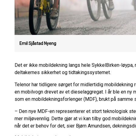
Emil Sjåstad Nyeng
Det er ikke mobildekning langs hele SykkelBirken-løypa,
deltakernes sikkerhet og tidtakingssystemet.
Telenor har tidligere sørget for midlertidig mobildekning
en mobilvogn drevet av et dieselaggregat. I år ble en ny 
som en mobildekningsforlenger (MDF), brukt på samme s
– Den nye MDF-en representerer et stort teknologisk steg
mer miljøvennlig. Dette gjør at vi kan tilby god mobildek
når det er behov for det, sier Bjørn Amundsen, dekningsdir