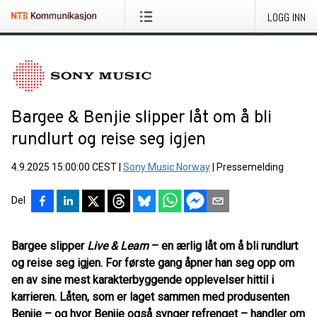
LOGG INN
Bargee & Benjie slipper låt om å bli
rundlurt og reise seg igjen
4.9.2025 15:00:00 CEST
|
Sony Music Norway
|
Pressemelding
Del
Bargee slipper
Live & Learn
– en ærlig låt om å bli rundlurt
og reise seg igjen. For første gang åpner han seg opp om
en av sine mest karakterbyggende opplevelser hittil i
karrieren. Låten, som er laget sammen med produsenten
Benjie – og hvor Benjie også synger refrenget – handler om