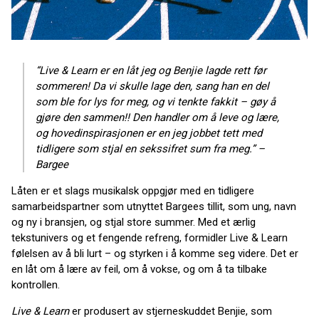
“Live & Learn er en låt jeg og Benjie lagde rett før
sommeren! Da vi skulle lage den, sang han en del
som ble for lys for meg, og vi tenkte fakkit – gøy å
gjøre den sammen!! Den handler om å leve og lære,
og hovedinspirasjonen er en jeg jobbet tett med
tidligere som stjal en sekssifret sum fra meg.” –
Bargee
Låten er et slags musikalsk oppgjør med en tidligere
samarbeidspartner som utnyttet Bargees tillit, som ung, navn
og ny i bransjen, og stjal store summer. Med et ærlig
tekstunivers og et fengende refreng, formidler Live & Learn
følelsen av å bli lurt – og styrken i å komme seg videre. Det er
en låt om å lære av feil, om å vokse, og om å ta tilbake
kontrollen.
Live & Learn
er produsert av stjerneskuddet Benjie, som