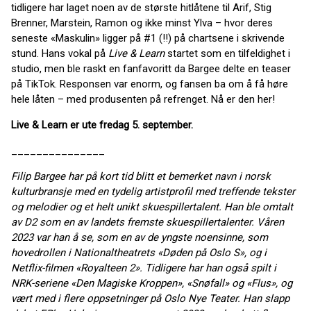
tidligere har laget noen av de største hitlåtene til Arif, Stig
Brenner, Marstein, Ramon og ikke minst Ylva – hvor deres
seneste «Maskulin» ligger på #1 (!!) på chartsene i skrivende
stund. Hans vokal på
Live & Learn
startet som en tilfeldighet i
studio, men ble raskt en fanfavoritt da Bargee delte en teaser
på TikTok. Responsen var enorm, og fansen ba om å få høre
hele låten – med produsenten på refrenget. Nå er den her!
Live & Learn er ute fredag 5. september.
_______________
Filip Bargee har på kort tid blitt et bemerket navn i norsk
kulturbransje med en tydelig artistprofil med treffende tekster
og melodier og et helt unikt skuespillertalent. Han ble omtalt
av D2 som en av landets fremste skuespillertalenter. Våren
2023 var han å se, som en av de yngste noensinne, som
hovedrollen i Nationaltheatrets «Døden på Oslo S», og i
Netflix-filmen «Royalteen 2». Tidligere har han også spilt i
NRK-seriene «Den Magiske Kroppen», «Snøfall» og «Flus», og
vært med i flere oppsetninger på Oslo Nye Teater. Han slapp