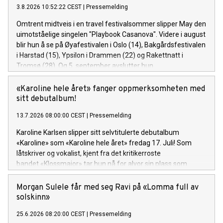
3.8.2026 10:52:22 CEST
|
Pressemelding
Omtrent midtveis i en travel festivalsommer slipper May den
uimotståelige singelen "Playbook Casanova". Videre i august
blir hun å se på Øyafestivalen i Oslo (14), Bakgårdsfestivalen
i Harstad (15), Ypsilon i Drammen (22) og Rakettnatt i
Tromsø (28). Og 5. september avslutter hun
festivalsesongen med Spirefest i Ålesund.
«Karoline hele året» fanger oppmerksomheten med
sitt debutalbum!
13.7.2026 08:00:00 CEST
|
Pressemelding
Karoline Karlsen slipper sitt selvtitulerte debutalbum
«Karoline» som «Karoline hele året» fredag 17. Juli! Som
låtskriver og vokalist, kjent fra det kritikerroste
bandet «Klossmajor» tar hun nå for alvor sin plass som
soloartist. Lytteren inviteres inn i et personlig og ujålete
univers fullt av varme, humor og ærlighet.
Morgan Sulele får med seg Ravi på «Lomma full av
solskinn»
25.6.2026 08:20:00 CEST
|
Pressemelding