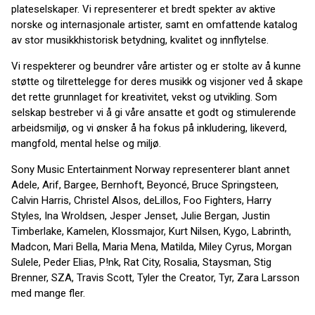
plateselskaper. Vi representerer et bredt spekter av aktive
norske og internasjonale artister, samt en omfattende katalog
av stor musikkhistorisk betydning, kvalitet og innflytelse.
Vi respekterer og beundrer våre artister og er stolte av å kunne
støtte og tilrettelegge for deres musikk og visjoner ved å skape
det rette grunnlaget for kreativitet, vekst og utvikling. Som
selskap bestreber vi å gi våre ansatte et godt og stimulerende
arbeidsmiljø, og vi ønsker å ha fokus på inkludering, likeverd,
mangfold, mental helse og miljø.
Sony Music Entertainment Norway representerer blant annet
Adele, Arif, Bargee, Bernhoft, Beyoncé, Bruce Springsteen,
Calvin Harris, Christel Alsos, deLillos, Foo Fighters, Harry
Styles, Ina Wroldsen, Jesper Jenset, Julie Bergan, Justin
Timberlake, Kamelen, Klossmajor, Kurt Nilsen, Kygo, Labrinth,
Madcon, Mari Bella, Maria Mena, Matilda, Miley Cyrus, Morgan
Sulele, Peder Elias, P!nk, Rat City, Rosalia, Staysman, Stig
Brenner, SZA, Travis Scott, Tyler the Creator, Tyr, Zara Larsson
med mange fler.