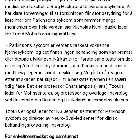
medisinske fakultet, UiB og Haukeland Universitetssykehus. Vi
har klare forventinger til at forskningen får stor betydning for å
lære mer om Parkinsons sykdom som rammer mange
mennesker over hele verden
,
sier
Nicholas Nunn, daglig leder
for Trond Mohn forskningsstiftelse.
–
Parkinsons sykdom er verdens raskest voksende
hjernesykdom, og det finnes ingen behandling som kan bremse
eller stoppe utviklingen. Nå kan vi for første gang teste om det
er mulig å forhindre sykdommer som Parkinson og demens
med Lewy-legemer før de utvikler seg. Vi går fra å reagere
etter at skaden har skjedd – til å beskytte hjernen i en svært
tidlig fase. Det sier professor Charalampos (Haris) Tzoulis,
leder for Mohnsenteret, og professor og overlege i nevrologi
ved Universitetet i Bergen og Haukeland universitetssjukehus.
Tzoulis er også leder for KG Jebsen senteret for Parkinson
sykdom og direktør av Neuro-SysMed senter for klinisk
behandlingsforskning i nevrologi.
For enkeltmennesket og samfunnet