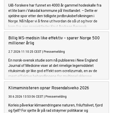
UiB-forskere har funnet en 4000 år gammel hodeskalle fra
et lite barn i Vaksdal kommune på Vestlandet. – Dette er
sjeldne spor etter den tidligste jordbruksbefolkningen i
Norge. Nå håper vi å finne ut hvordan de så ut og hvor de
kom fra, sier prosjektleder Knut Andreas Bergsvik.
Billig MS-medisin like effektiv – sparer Norge 500
millioner årlig
2.7.2026 11:10:25 CEST
|
Pressemelding
En norsk-svensk studie som nå publiseres i New England
Journal of Medicine viser at det rimelige legemiddelet
rituksimab gir like god effekt som ocrelizumab, en av de
mest effektive behandlingene for multippel sklerose.
Samtidig sparer bruk av rituksimab det norske helsevesenet
rundt 500 millioner kroner hvert år.
Klimaministeren opnar Rosendalsveko 2026
30.6.2026 13:53:06 CEST
|
Pressemelding
Korleis påverkar klimaendringane naturen, friluftslivet, fjord
og fjell? For sjette år på rad strøymer politikarar og