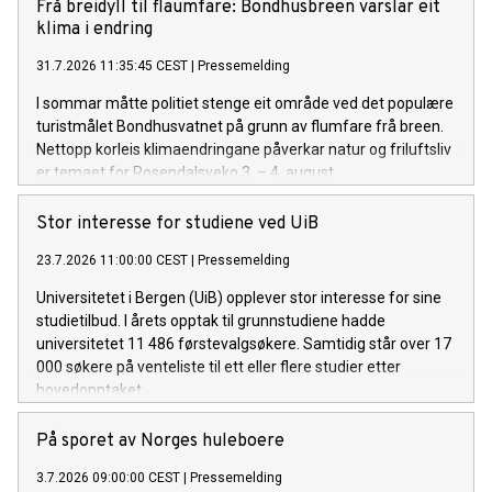
Frå breidyll til flaumfare: Bondhusbreen varslar eit
klima i endring
31.7.2026 11:35:45 CEST
|
Pressemelding
I sommar måtte politiet stenge eit område ved det populære
turistmålet Bondhusvatnet på grunn av flumfare frå breen.
Nettopp korleis klimaendringane påverkar natur og friluftsliv
er temaet for Rosendalsveko 3. – 4. august.
Stor interesse for studiene ved UiB
23.7.2026 11:00:00 CEST
|
Pressemelding
Universitetet i Bergen (UiB) opplever stor interesse for sine
studietilbud. I årets opptak til grunnstudiene hadde
universitetet 11 486 førstevalgsøkere. Samtidig står over 17
000 søkere på venteliste til ett eller flere studier etter
hovedopptaket.
På sporet av Norges huleboere
3.7.2026 09:00:00 CEST
|
Pressemelding