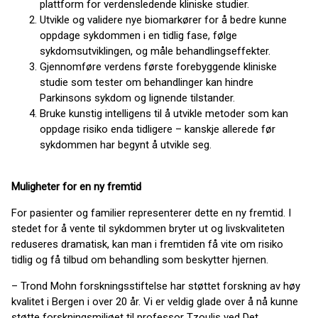
plattform for verdensledende kliniske studier.
Utvikle og validere nye biomarkører for å bedre kunne
oppdage sykdommen i en tidlig fase, følge
sykdomsutviklingen, og måle behandlingseffekter.
Gjennomføre verdens første forebyggende kliniske
studie som tester om behandlinger kan hindre
Parkinsons sykdom og lignende tilstander.
Bruke kunstig intelligens til å utvikle metoder som kan
oppdage risiko enda tidligere – kanskje allerede før
sykdommen har begynt å utvikle seg.
Muligheter for en ny fremtid
For pasienter og familier representerer dette en ny fremtid. I
stedet for å vente til sykdommen bryter ut og livskvaliteten
reduseres dramatisk, kan man i fremtiden få vite om risiko
tidlig og få tilbud om behandling som beskytter hjernen.
– Trond Mohn forskningsstiftelse har støttet forskning av høy
kvalitet i Bergen i over 20 år. Vi er veldig glade over å nå kunne
støtte forskningsmiljøet til professor Tzoulis ved Det