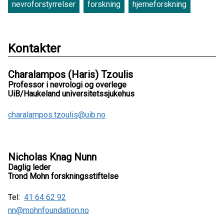
nevroforstyrrelser
forskning
hjerneforskning
Kontakter
Charalampos (Haris) Tzoulis
Professor i nevrologi og overlege
UiB/Haukeland universitetssjukehus
charalampos.tzoulis@uib.no
Nicholas Knag Nunn
Daglig leder
Trond Mohn forskningsstiftelse
Tel:
41 64 62 92
nn@mohnfoundation.no