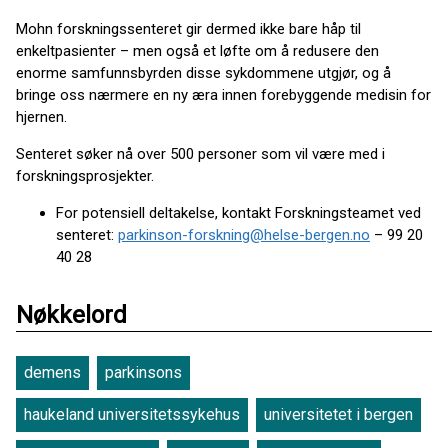
Mohn forskningssenteret gir dermed ikke bare håp til
enkeltpasienter – men også et løfte om å redusere den
enorme samfunnsbyrden disse sykdommene utgjør, og å
bringe oss nærmere en ny æra innen forebyggende medisin for
hjernen.
Senteret søker nå over 500 personer som vil være med i
forskningsprosjekter.
For potensiell deltakelse, kontakt Forskningsteamet ved
senteret:
parkinson-forskning@helse-bergen.no
– 99 20
40 28
Nøkkelord
demens
parkinsons
haukeland universitetssykehus
universitetet i bergen