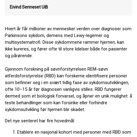
Eivind Senneset
UiB
Hvert år får millioner av mennesker verden over diagnoser som
Parkinsons sykdom, demens med Lewy-legemer og
multisystematrofi. Disse sykdommene rammer hjernen, kan
ikke kureres, og fører ofte til store lidelser både for pasienter
og pårørende.
Gjennom forskning på søvnforstyrrelsen REM-søvn
atferdsforstyrrelse (RBD) kan forskerne identifisere personer
som befinner seg i en svært tidlig fase av sykdomsutviklingen,
ofte 10–15 år før diagnosen vanligvis stilles. RBD fungerer
dermed som et biologisk forvarsel, og åpner en unik mulighet: å
teste behandlinger som kan forsinke eller forhindre
sykdomsutvikling før hjernen blir skadet.
Det nye senteret har fire hovedmål:
Etablere en nasjonal kohort med personer med RBD som