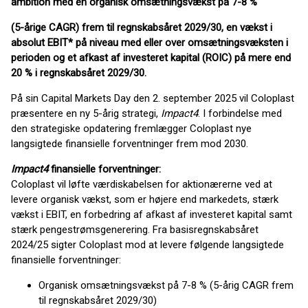
ambition med en organisk omsætningsvækst på 7-8 %
(5-årige CAGR) frem til regnskabsåret 2029/30, en vækst i
absolut EBIT* på niveau med eller over omsætningsvæksten i
perioden og et afkast af investeret kapital (ROIC) på mere end
20 % i regnskabsåret 2029/30.
På sin Capital Markets Day den 2. september 2025 vil Coloplast
præsentere en ny 5-årig strategi,
Impact4
. I forbindelse med
den strategiske opdatering fremlægger Coloplast nye
langsigtede finansielle forventninger frem mod 2030.
Impact4
finansielle forventninger:
Coloplast vil løfte værdiskabelsen for aktionærerne ved at
levere organisk vækst, som er højere end markedets, stærk
vækst i EBIT, en forbedring af afkast af investeret kapital samt
stærk pengestrømsgenerering. Fra basisregnskabsåret
2024/25 sigter Coloplast mod at levere følgende langsigtede
finansielle forventninger:
Organisk omsætningsvækst på 7-8 % (5-årig CAGR frem
til regnskabsåret 2029/30)