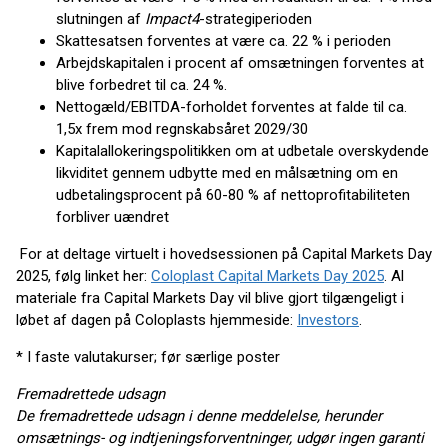
slutningen af
Impact4
-strategiperioden
Skattesatsen forventes at være ca. 22 % i perioden
Arbejdskapitalen i procent af omsætningen forventes at
blive forbedret til ca. 24 %.
Nettogæld/EBITDA-forholdet forventes at falde til ca.
1,5x frem mod regnskabsåret 2029/30
Kapitalallokeringspolitikken om at udbetale overskydende
likviditet gennem udbytte med en målsætning om en
udbetalingsprocent på 60-80 % af nettoprofitabiliteten
forbliver uændret
For at deltage virtuelt i hovedsessionen på Capital Markets Day
2025, følg linket her:
Coloplast Capital Markets Day 2025
. Al
materiale fra Capital Markets Day vil blive gjort tilgængeligt i
løbet af dagen på Coloplasts hjemmeside:
Investors
.
* I faste valutakurser; før særlige poster
Fremadrettede udsagn
De fremadrettede udsagn i denne meddelelse, herunder
omsætnings- og indtjeningsforventninger, udgør ingen garanti