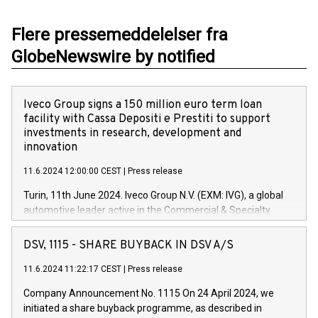
Flere pressemeddelelser fra
GlobeNewswire by notified
Iveco Group signs a 150 million euro term loan
facility with Cassa Depositi e Prestiti to support
investments in research, development and
innovation
11.6.2024 12:00:00 CEST
|
Press release
Turin, 11th June 2024. Iveco Group N.V. (EXM: IVG), a global
automotive leader active in the Commercial & Specialty
Vehicles, Powertrain and related Financial Services arenas,
has successfully signed a term loan facility of 150 million
DSV, 1115 - SHARE BUYBACK IN DSV A/S
euros with Cassa Depositi e Prestiti (CDP), for the creation of
new projects in Italy dedicated to research, development and
11.6.2024 11:22:17 CEST
|
Press release
innovation. In detail, through the resources made available
Company Announcement No. 1115 On 24 April 2024, we
by CDP, Iveco Group will develop innovative technologies and
initiated a share buyback programme, as described in
architectures in the field of electric propulsion and further