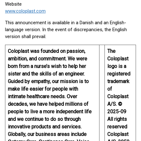
Website
www.coloplast.com
This announcement is available in a Danish and an English-
language version. In the event of discrepancies, the English
version shall prevail.
Coloplast was founded on passion,
The
ambition, and commitment. We were
Coloplast
born from a nurse’s wish to help her
logo is a
sister and the skills of an engineer.
registered
Guided by empathy, our mission is to
trademark
make life easier for people with
of
intimate healthcare needs. Over
Coloplast
decades, we have helped millions of
A/S. ©
people to live a more independent life
2025-09
and we continue to do so through
All rights
innovative products and services.
reserved
Globally, our business areas include
Coloplast