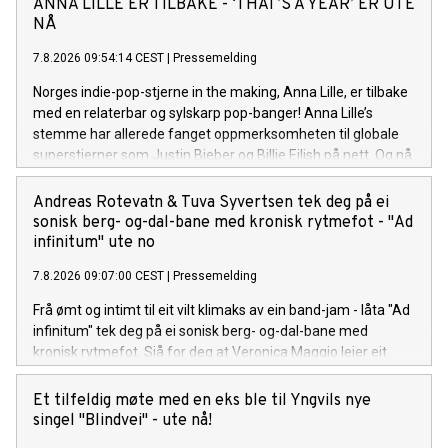
ANNA LILLE ER TILBAKE - ‘THAT’S A YEAR’ ER UTE
NÅ
7.8.2026 09:54:14 CEST
|
Pressemelding
Norges indie-pop-stjerne in the making, Anna Lille, er tilbake
med en relaterbar og sylskarp pop-banger! Anna Lille’s
stemme har allerede fanget oppmerksomheten til globale
superstjerner som Justin Bieber og Billie Eilish på nett. Og nå
på sin nye singel «That's a Year», synger hun om den
spesifikke følelsen av å gå ut av et forhold og lure på om det
Andreas Rotevatn & Tuva Syvertsen tek deg på ei
hele var bortkastet tid, men så å gradvis oppdage at livet på
sonisk berg- og-dal-bane med kronisk rytmefot - "Ad
den andre siden er uendelig mye bedre. Låten er bittersøt, litt
infinitum" ute no
ironisk, og veldig Anna. Anna Lille er tilbake, modigere, mer
7.8.2026 09:07:00 CEST
|
Pressemelding
selvsikker og sassier enn noensinne. Sammen med singelen
slipper hun en offisiell musikkvideo på YouTube, som tar deg
Frå ømt og intimt til eit vilt klimaks av ein band-jam - låta "Ad
med inn i det nye universet visuelt.
infinitum" tek deg på ei sonisk berg- og-dal-bane med
kronisk rytmefot. Sjå for deg at Veronica Maggio leier eit
vekkelsesmøte i indremisjonen kor målet er å gire
forsamlinga opp med pur glede og suggesjon. Liturgien til
Et tilfeldig møte med en eks ble til Yngvils nye
den her seansen er Rotevatn sin tekst på arkaisk nynorsk, og
singel "Blindvei" - ute nå!
krinsar kring at jaget mot noko nytt og sjølvrealisérande er