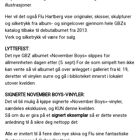
illustrasjoner.
Her vil det også Flu Hartberg vise originaler, skisser, skulpturer
og silketrykk fra album- og singelcover gjennom hele GBZs
katalog tilbake til debutalbumet fra 2013.
Verk og silketrykk vil være for salg.
LYTTEFEST:
Det nye GBZ albumet «November Boys» slippes for
allmennheten dagen etter (5. sept) For de som simpelt hen ikke
kan vente så vil albumet gå over anlegget i galleriet fra kl. 19,
deretter vil vinylen surre og gå i biblioteket innerst i lokalet
utover kvelden.
SIGNERTE NOVEMBER BOYS-VINYLER:
Det vil bli mulig å kjøpe signerte «November Boys»-vinyler,
særdeles eksklusive, og KUN denne kvelden.
Så om du er gira på et
signert eksemplar
så er dette eneste
anledning til å sikre deg nettopp det.
Alle er invitert til å feire den nye skiva og Flu sine fantastiske