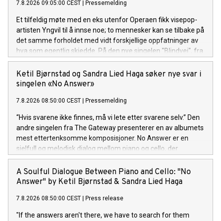
7.8.2026 09:05:00 CEST
|
Pressemelding
ein uendeleg prosess. "Ad infinitum", frå Andreas Rotevatn si
komande plate "Mellom saltvatn og sola", er ute no!
Et tilfeldig møte med en eks utenfor Operaen fikk visepop-
artisten Yngvil til å innse noe; to mennesker kan se tilbake på
det samme forholdet med vidt forskjellige oppfatninger av
hva som egentlig skjedde. På den nye singelen "Blindvei", fra
den kommende EP-en "PS: ikke si det til noen", møter sårbar
historiefortelling et smittende refreng og et varmt
Ketil Bjørnstad og Sandra Lied Haga søker nye svar i
poputtrykk. "Blindvei" er ute nå! Lytt her.
singelen «No Answer»
7.8.2026 08:50:00 CEST
|
Pressemelding
“Hvis svarene ikke finnes, må vi lete etter svarene selv.” Den
andre singelen fra The Gateway presenterer en av albumets
mest ettertenksomme komposisjoner. No Answer er en
sjelfull og melodisk dialog mellom piano og cello, der
stillheten og rommet mellom tonene er like viktige som selve
melodien.
A Soulful Dialogue Between Piano and Cello: "No
Answer" by Ketil Bjørnstad & Sandra Lied Haga
7.8.2026 08:50:00 CEST
|
Press release
"If the answers aren't there, we have to search for them