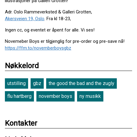
illustrasjoner på Galleri Grotten!
Adr. Oslo Rammeverksted & Galleri Grotten,
Akersveien 19, Oslo
. Fra kl 18-23,
Ingen cc, og eventet er åpent for alle. Vi ses!
Novemeber Boys er tilgjenglig for pre-order og pre-save nå!
https://ffm.to/novemberboysgbz
Nøkkelord
utstilling
gbz
the good the bad and the zugly
flu hartberg
november boys
ny musikk
Kontakter