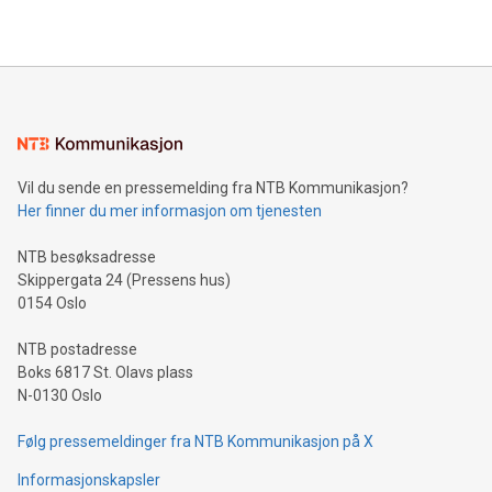
2024 at 2 p.m. ET. Follow us on X at MetasphereLabs for
their data using natural language search, reducing the
updates and to join the event. What We'll Discuss Bitcoin
reliance on data scientists. Us
Mining Basics: Understand the fundamentals of Bitcoin
mining.Energy Market Dynamics: Explore how Bitcoin mining
interacts with energy markets.Sustainable Innovations:
Learn about our efforts to promote sustainability in Bitcoin
mining.Sound Money: Discover how tamper-proof currency
can enhance stability.Efficient Payment Rails: See how fast,
neutral payment systems support humanitarian
Vil du sende en pressemelding fra NTB Kommunikasjon?
projects.Carbon Footprint: Compare Bitcoin's environmental
Her finner du mer informasjon om tjenesten
impact with traditional banking. "We're excited to host this
event and dive into the critical topics of Bitcoin
NTB besøksadresse
Skippergata 24 (Pressens hus)
0154 Oslo
NTB postadresse
Boks 6817 St. Olavs plass
N-0130 Oslo
Følg pressemeldinger fra NTB Kommunikasjon på X
Informasjonskapsler