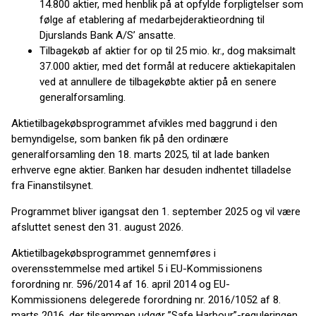
14.800 aktier, med henblik på at opfylde forpligtelser som
følge af etablering af medarbejderaktieordning til
Djurslands Bank A/S’ ansatte.
Tilbagekøb af aktier for op til 25 mio. kr., dog maksimalt
37.000 aktier, med det formål at reducere aktiekapitalen
ved at annullere de tilbagekøbte aktier på en senere
generalforsamling.
Aktietilbagekøbsprogrammet afvikles med baggrund i den
bemyndigelse, som banken fik på den ordinære
generalforsamling den 18. marts 2025, til at lade banken
erhverve egne aktier. Banken har desuden indhentet tilladelse
fra Finanstilsynet.
Programmet bliver igangsat den 1. september 2025 og vil være
afsluttet senest den 31. august 2026.
Aktietilbagekøbsprogrammet gennemføres i
overensstemmelse med artikel 5 i EU-Kommissionens
forordning nr. 596/2014 af 16. april 2014 og EU-
Kommissionens delegerede forordning nr. 2016/1052 af 8.
marts 2016, der tilsammen udgør ”Safe Harbour”-reguleringen.