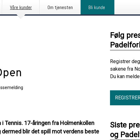
Våre kunder
Om tjenesten
Bli kunde
Følg pre
Padelfo
Registrer deg
sakene fra No
 Open
Du kan melde 
essemelding
REGISTRE
n i Tennis. 17-åringen fra Holmenkollen
Siste pr
g dermed blir det spill mot verdens beste
og Pade