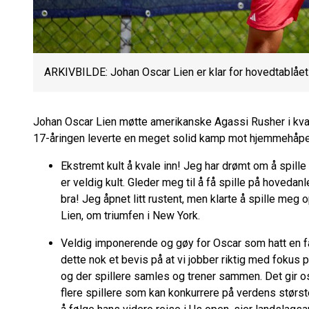
ARKIVBILDE: Johan Oscar Lien er klar for hovedtablået
Johan Oscar Lien møtte amerikanske Agassi Rusher i kval
17-åringen leverte en meget solid kamp mot hjemmehåpet,
Ekstremt kult å kvale inn! Jeg har drømt om å spille
er veldig kult. Gleder meg til å få spille på hoveda
bra! Jeg åpnet litt rustent, men klarte å spille meg
Lien, om triumfen i New York.
Veldig imponerende og gøy for Oscar som hatt en fan
dette nok et bevis på at vi jobber riktig med fokus 
og der spillere samles og trener sammen. Det gir oss 
flere spillere som kan konkurrere på verdens største