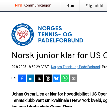
Hjem
Følg innhold
Norsk junior klar for US
29.8.2025 18:59:29 CEST
|
Norges Tennis- og Padelforbund
|
Pr
Del
Johan Oscar Lien er klar for hovedtablået i US Ope
Tennisklubb vant sin kvalfinale i New York kveld, o
juniorer i årets siste Grand Slam.