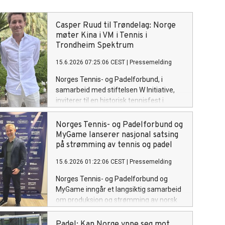
Casper Ruud til Trøndelag: Norge
møter Kina i VM i Tennis i
Trondheim Spektrum
15.6.2026 07:25:06 CEST
|
Pressemelding
Norges Tennis- og Padelforbund, i
samarbeid med stiftelsen W Initiative,
inviterer til en historisk tennisfest i
Trøndelag. Den 18. og 19. september
braker det løs i Trondheim Spektrum når
Norges Tennis- og Padelforbund og
Norge møter Kina i Davis Cup –
MyGame lanserer nasjonal satsing
tennisens offisielle VM
på strømming av tennis og padel
15.6.2026 01:22:06 CEST
|
Pressemelding
Norges Tennis- og Padelforbund og
MyGame inngår et langsiktig samarbeid
om produksjon og strømming av norsk
tennis og padel (fra tidligst 2027).
Gjennom den nye plattformen Tennis &
Padel: Kan Norge yppe seg mot