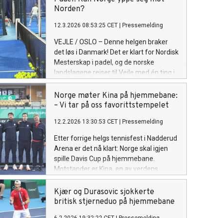
Padel TV er ambisjonen å gjøre både
Norden?
elite- og breddeaktivitet tilgjengelig for
12.3.2026 08:53:25 CET
|
Pressemelding
publikum over hele landet.
VEJLE / OSLO – Denne helgen braker
det løs i Danmark! Det er klart for Nordisk
Mesterskap i padel, og de norske
landslagene reiser til Vejle med én ting i
sikte: Å vise naboene våre at Norge for
alvor har blitt en padel-nasjon å regne
Norge møter Kina på hjemmebane:
med.
– Vi tar på oss favorittstempelet
12.2.2026 13:30:53 CET
|
Pressemelding
Etter forrige helgs tennisfest i Nadderud
Arena er det nå klart: Norge skal igjen
spille Davis Cup på hjemmebane.
Motstander er Kina, en av verdens
raskest voksende tennisnasjoner.
Landslagsledelsen og forbundet varsler
Kjær og Durasovic sjokkerte
en tøff kamp, men har stor tro på norsk
britisk stjerneduo på hjemmebane
seier.