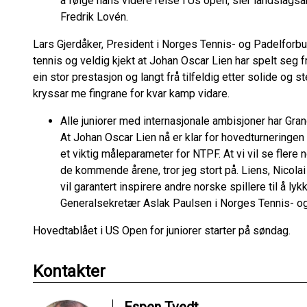
å følge hans videre reise i Us open, sier landslags
Fredrik Lovén.
Lars Gjerdåker, President i Norges Tennis- og Padelforbun
tennis og veldig kjekt at Johan Oscar Lien har spelt seg fr
ein stor prestasjon og langt frå tilfeldig etter solide og
kryssar me fingrane for kvar kamp vidare.
Alle juniorer med internasjonale ambisjoner har Gra
At Johan Oscar Lien nå er klar for hovedturneringen 
et viktig måleparameter for NTPF. At vi vil se flere 
de kommende årene, tror jeg stort på. Liens, Nicol
vil garantert inspirere andre norske spillere til å ly
Generalsekretær Aslak Paulsen i Norges Tennis- o
Hovedtablået i US Open for juniorer starter på søndag.
Kontakter