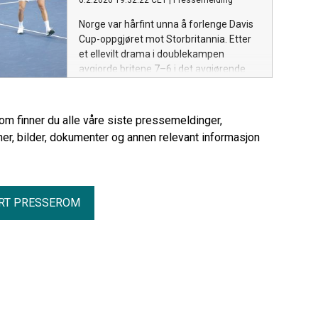
6.2.2026 19:32:22 CET
|
Pressemelding
Norge var hårfint unna å forlenge Davis
Cup-oppgjøret mot Storbritannia. Etter
et ellevilt drama i doublekampen
avgjorde britene 7–6 i det avgjørende
settet, med 7–5 i tiebreak. Storbritannia
avgjorde Davis Cup-oppgjøret mot Norge
med seier i doublekampen på Nadderud
rom finner du alle våre siste pressemeldinger,
Arena.
er, bilder, dokumenter og annen relevant informasjon
RT PRESSEROM