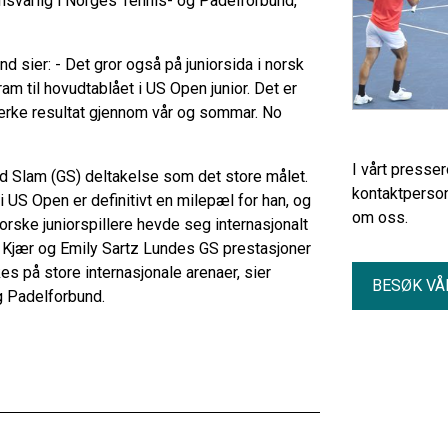
ansvarlig i Norges Tennis- og Padelforbund,
d sier: - Det gror også på juniorsida i norsk
am til hovudtablået i US Open junior. Det er
 sterke resultat gjennom vår og sommar. No
I vårt presse
nd Slam (GS) deltakelse som det store målet.
kontaktperson
i US Open er definitivt en milepæl for han, og
om oss.
norske juniorspillere hevde seg internasjonalt
ai Kjær og Emily Sartz Lundes GS prestasjoner
kkes på store internasjonale arenaer, sier
BESØK VÅ
g Padelforbund.