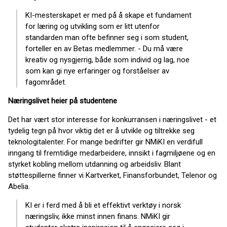
KI-mesterskapet er med på å skape et fundament
for læring og utvikling som er litt utenfor
standarden man ofte befinner seg i som student,
forteller en av Betas medlemmer. - Du må være
kreativ og nysgjerrig, både som individ og lag, noe
som kan gi nye erfaringer og forståelser av
fagområdet.
Næringslivet heier på studentene
Det har vært stor interesse for konkurransen i næringslivet - et
tydelig tegn på hvor viktig det er å utvikle og tiltrekke seg
teknologitalenter. For mange bedrifter gir NMiKI en verdifull
inngang til fremtidige medarbeidere, innsikt i fagmiljøene og en
styrket kobling mellom utdanning og arbeidsliv. Blant
støttespillerne finner vi Kartverket, Finansforbundet, Telenor og
Abelia.
KI er i ferd med å bli et effektivt verktøy i norsk
næringsliv, ikke minst innen finans. NMiKI gir