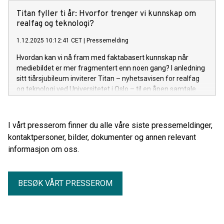
Titan fyller ti år: Hvorfor trenger vi kunnskap om
realfag og teknologi?
1.12.2025 10:12:41 CET
|
Pressemelding
Hvordan kan vi nå fram med faktabasert kunnskap når
mediebildet er mer fragmentert enn noen gang? I anledning
sitt tiårsjubileum inviterer Titan – nyhetsavisen for realfag
og teknologi ved Universitetet i Oslo – til en åpen samtale
om forskningsformidlingens rolle i dagens samfunn.
I vårt presserom finner du alle våre siste pressemeldinger,
kontaktpersoner, bilder, dokumenter og annen relevant
informasjon om oss.
BESØK VÅRT PRESSEROM