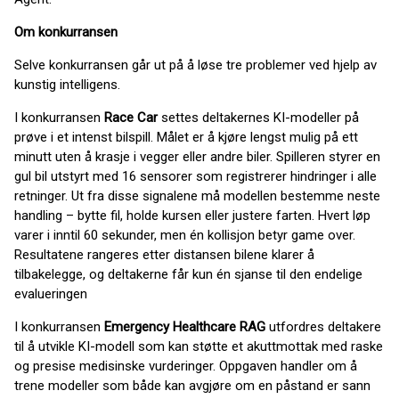
Om konkurransen
Selve konkurransen går ut på å løse tre problemer ved hjelp av
kunstig intelligens.
I konkurransen
Race Car
settes deltakernes KI-modeller på
prøve i et intenst bilspill. Målet er å kjøre lengst mulig på ett
minutt uten å krasje i vegger eller andre biler. Spilleren styrer en
gul bil utstyrt med 16 sensorer som registrerer hindringer i alle
retninger. Ut fra disse signalene må modellen bestemme neste
handling – bytte fil, holde kursen eller justere farten. Hvert løp
varer i inntil 60 sekunder, men én kollisjon betyr game over.
Resultatene rangeres etter distansen bilene klarer å
tilbakelegge, og deltakerne får kun én sjanse til den endelige
evalueringen
I konkurransen
Emergency Healthcare RAG
utfordres deltakere
til å utvikle KI-modell som kan støtte et akuttmottak med raske
og presise medisinske vurderinger. Oppgaven handler om å
trene modeller som både kan avgjøre om en påstand er sann