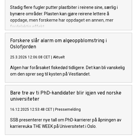
Stadig flere fugler putter plastbiter i reirene sine, særlig i
bynære områder. Plasten kan gjøre reirene lettere å
oppdage, men forskerne har oppdaget en annen, mer
fordelaktig effekt.
Forskere slår alarm om algeoppblomstring i
Oslofjorden
25.3.2026 12:06:08 CET
|
Aktuelt
Algen har forårsaket fiskedød tidligere. Det kan bli vanskelig
om den sprer seg til kysten på Vestlandet.
Bare tre av ti PhD-kandidater blir igjen ved norske
universiteter
16.12.2025 12:53:48 CET
|
Pressemelding
SSB presenterer nye tall om PhD-karrierer på åpningen av
karriereuka THE WEEK på Universitetet i Oslo.