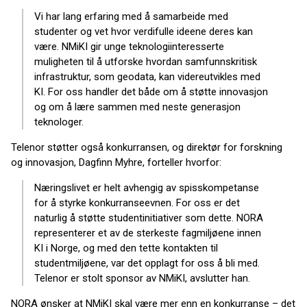
Vi har lang erfaring med å samarbeide med
studenter og vet hvor verdifulle ideene deres kan
være. NMiKI gir unge teknologiinteresserte
muligheten til å utforske hvordan samfunnskritisk
infrastruktur, som geodata, kan videreutvikles med
KI. For oss handler det både om å støtte innovasjon
og om å lære sammen med neste generasjon
teknologer.
Telenor støtter også konkurransen, og direktør for forskning
og innovasjon, Dagfinn Myhre, forteller hvorfor:
Næringslivet er helt avhengig av spisskompetanse
for å styrke konkurranseevnen. For oss er det
naturlig å støtte studentinitiativer som dette. NORA
representerer et av de sterkeste fagmiljøene innen
KI i Norge, og med den tette kontakten til
studentmiljøene, var det opplagt for oss å bli med.
Telenor er stolt sponsor av NMiKI, avslutter han.
NORA ønsker at NMiKI skal være mer enn en konkurranse – det