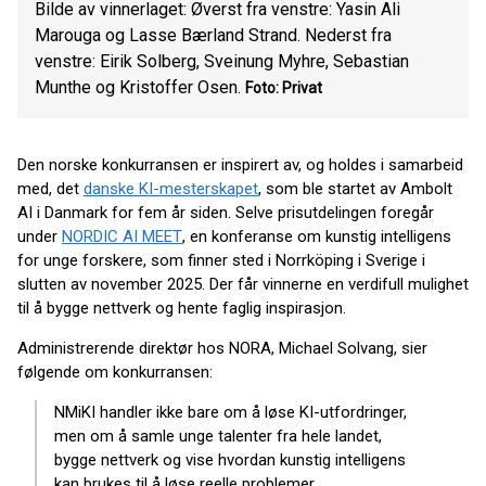
Bilde av vinnerlaget: Øverst fra venstre: Yasin Ali
Marouga og Lasse Bærland Strand. Nederst fra
venstre: Eirik Solberg, Sveinung Myhre, Sebastian
Munthe og Kristoffer Osen.
Foto: Privat
Den norske konkurransen er inspirert av, og holdes i samarbeid
med, det
danske KI-mesterskapet
, som ble startet av Ambolt
AI i Danmark for fem år siden. Selve prisutdelingen foregår
under
NORDIC AI MEET
, en konferanse om kunstig intelligens
for unge forskere, som finner sted i Norrköping i Sverige i
slutten av november 2025. Der får vinnerne en verdifull mulighet
til å bygge nettverk og hente faglig inspirasjon.
Administrerende direktør hos NORA, Michael Solvang, sier
følgende om konkurransen:
NMiKI handler ikke bare om å løse KI-utfordringer,
men om å samle unge talenter fra hele landet,
bygge nettverk og vise hvordan kunstig intelligens
kan brukes til å løse reelle problemer.