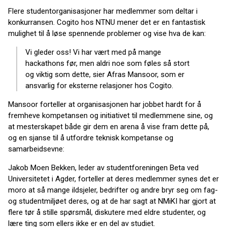
Flere studentorganisasjoner har medlemmer som deltar i
konkurransen. Cogito hos NTNU mener det er en fantastisk
mulighet til å løse spennende problemer og vise hva de kan:
Vi gleder oss! Vi har vært med på mange
hackathons før, men aldri noe som føles så stort
og viktig som dette, sier Afras Mansoor, som er
ansvarlig for eksterne relasjoner hos Cogito.
Mansoor forteller at organisasjonen har jobbet hardt for å
fremheve kompetansen og initiativet til medlemmene sine, og
at mesterskapet både gir dem en arena å vise fram dette på,
og en sjanse til å utfordre teknisk kompetanse og
samarbeidsevne:
Jakob Moen Bekken, leder av studentforeningen Beta ved
Universitetet i Agder, forteller at deres medlemmer synes det er
moro at så mange ildsjeler, bedrifter og andre bryr seg om fag-
og studentmiljøet deres, og at de har sagt at NMiKI har gjort at
flere tør å stille spørsmål, diskutere med eldre studenter, og
lære ting som ellers ikke er en del av studiet.