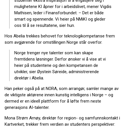
studenter ekstra inspirasjon til å engasjere seg i
mulighetene KI åpner for i arbeidslivet, mener Vigdis
Mathisen, leder i Finansforbundet. – Det er både
smart og spennende. Vi heier på NMiKI og gleder
oss til å se resultatene, sier hun.
Hos Abelia trekkes behovet for teknologikompetanse frem
som avgjørende for omstillingen Norge står overfor.
Norge trenger nye talenter som kan skape
fremtidens løsninger. Derfor ønsker vi å vise at vi
heier på studentene og den kompetansen de
utvikler, sier Øystein Søreide, administrerende
direktør i Abelia.
Han peker også på at NORA, som arrangør, samler mange av
de viktigste aktørene innen kunstig intelligens i Norge – og
dermed er en ideell plattform for å løfte frem neste
generasjons AI-talenter.
Mona Strøm Arnøy, direktør for region- og samfunnskontakt i
Kartverket, trekker frem verdien av studenters perspektiver: