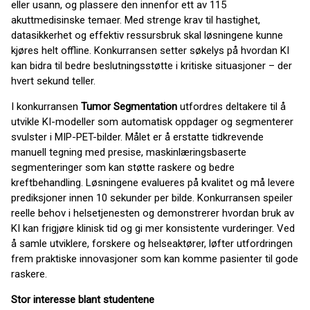
eller usann, og plassere den innenfor ett av 115
akuttmedisinske temaer. Med strenge krav til hastighet,
datasikkerhet og effektiv ressursbruk skal løsningene kunne
kjøres helt offline. Konkurransen setter søkelys på hvordan KI
kan bidra til bedre beslutningsstøtte i kritiske situasjoner – der
hvert sekund teller.
I konkurransen
Tumor Segmentation
utfordres deltakere til å
utvikle KI-modeller som automatisk oppdager og segmenterer
svulster i MIP-PET-bilder. Målet er å erstatte tidkrevende
manuell tegning med presise, maskinlæringsbaserte
segmenteringer som kan støtte raskere og bedre
kreftbehandling. Løsningene evalueres på kvalitet og må levere
prediksjoner innen 10 sekunder per bilde. Konkurransen speiler
reelle behov i helsetjenesten og demonstrerer hvordan bruk av
KI kan frigjøre klinisk tid og gi mer konsistente vurderinger. Ved
å samle utviklere, forskere og helseaktører, løfter utfordringen
frem praktiske innovasjoner som kan komme pasienter til gode
raskere.
Stor interesse blant studentene